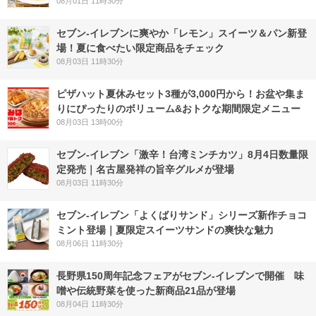
08月01日 11時30分
セブン‐イレブンに爽やか「レモン」スイーツ＆パン新登
場！夏に食べたい限定商品をチェック
08月03日 11時30分
ピザハット夏休みセット3種が3,000円から！お盆や集ま
りにぴったりのボリューム&おトクな期間限定メニュー
08月03日 13時00分
セブン-イレブン「激辛！台湾ミンチカツ」8月4日数量限
定発売｜名古屋発祥の旨辛グルメが登場
08月03日 11時30分
セブン‐イレブン「よくばりサンド」シリーズ新作チョコ
ミント登場｜夏限定スイーツサンドの爽快な魅力
08月06日 11時30分
長野県150周年記念フェアがセブン-イレブンで開催 味
噌や伝統野菜を使った新商品21品が登場
08月04日 11時30分