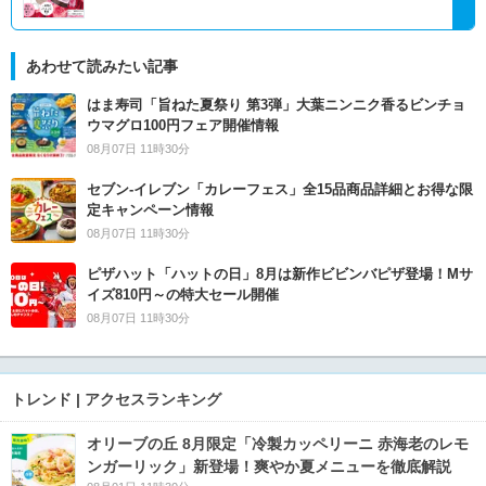
あわせて読みたい記事
はま寿司「旨ねた夏祭り 第3弾」大葉ニンニク香るビンチョ
ウマグロ100円フェア開催情報
08月07日 11時30分
セブン‐イレブン「カレーフェス」全15品商品詳細とお得な限
定キャンペーン情報
08月07日 11時30分
ピザハット「ハットの日」8月は新作ビビンバピザ登場！Mサ
イズ810円～の特大セール開催
08月07日 11時30分
トレンド | アクセスランキング
オリーブの丘 8月限定「冷製カッペリーニ 赤海老のレモ
ンガーリック」新登場！爽やか夏メニューを徹底解説