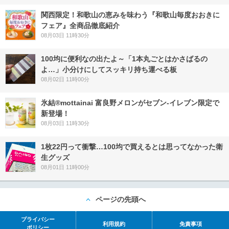
関西限定！和歌山の恵みを味わう『和歌山毎度おおきに
フェア』全商品徹底紹介
08月03日 11時30分
100均に便利なの出たよ～「1本丸ごとはかさばるの
よ…」小分けにしてスッキリ持ち運べる板
08月02日 11時00分
氷結®mottainai 富良野メロンがセブン‐イレブン限定で
新登場！
08月03日 11時30分
1枚22円って衝撃…100均で買えるとは思ってなかった衛
生グッズ
08月01日 11時00分
ページの先頭へ
プライバシー
利用規約
免責事項
ポリシー