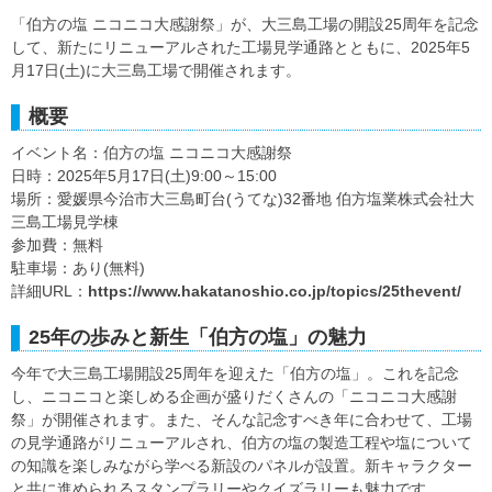
「伯方の塩 ニコニコ大感謝祭」が、大三島工場の開設25周年を記念
して、新たにリニューアルされた工場見学通路とともに、2025年5
月17日(土)に大三島工場で開催されます。
概要
イベント名：伯方の塩 ニコニコ大感謝祭
日時：2025年5月17日(土)9:00～15:00
場所：愛媛県今治市大三島町台(うてな)32番地 伯方塩業株式会社大
三島工場見学棟
参加費：無料
駐車場：あり(無料)
詳細URL：
https://www.hakatanoshio.co.jp/topics/25thevent/
25年の歩みと新生「伯方の塩」の魅力
今年で大三島工場開設25周年を迎えた「伯方の塩」。これを記念
し、ニコニコと楽しめる企画が盛りだくさんの「ニコニコ大感謝
祭」が開催されます。また、そんな記念すべき年に合わせて、工場
の見学通路がリニューアルされ、伯方の塩の製造工程や塩について
の知識を楽しみながら学べる新設のパネルが設置。新キャラクター
と共に進められるスタンプラリーやクイズラリーも魅力です。