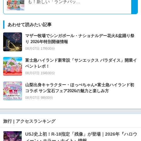
も！新しい「ランチパッ...
あわせて読みたい記事
マザー牧場でシンガポール・ナショナルデー花火&盆踊り祭
り 2026年特別開催情報
08月07日 17時00分
富士急ハイランド新常設「サンエックス パラダイス」開業イ
ベントレポ！
08月07日 15時00分
山梨出身キャラクター・ほっぺちゃん×富士急ハイランド初
コラボ サン宝石フェア2026の魅力と楽しみ方
08月07日 9時00分
旅行 | アクセスランキング
USJ史上初！R-18指定「残像」が登場｜2026年『ハロウ
ィーン・ホラー・ナイト』情報