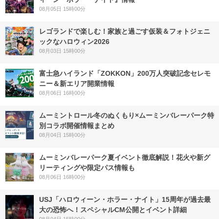
08月05日 15時00分
レゴランドで楽しむ！家族と過ごす仮装＆フォトジェニ
ックなハロウィン2026
08月03日 15時00分
富士急ハイランド「ZOKKON」200万人突破記念セレモ
ニー＆新エリア開業情報
08月06日 16時00分
ムーミントロール冬のぬくもり×ムーミンバレーパーク特
別コラボ開催情報まとめ
08月04日 15時00分
ムーミンバレーパーク夏イベント徹底解説！花火や新グ
リーティングや限定パス情報も
08月06日 16時00分
USJ「ハロウィーン・ホラー・ナイト」15周年が過去最
大の恐怖へ！スペシャルCM公開とイベント詳細
08月04日 15時00分