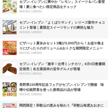
セブン‐イレブンに爽やか「レモン」スイーツ＆パン新登
場！夏に食べたい限定商品をチェック
08月03日 11時30分
セブン‐イレブン「よくばりサンド」シリーズ新作チョコ
ミント登場｜夏限定スイーツサンドの爽快な魅力
08月06日 11時30分
ピザハット夏休みセット3種が3,000円から！お盆や集ま
りにぴったりのボリューム&おトクな期間限定メニュー
08月03日 13時00分
セブン-イレブン「激辛！台湾ミンチカツ」8月4日数量限
定発売｜名古屋発祥の旨辛グルメが登場
08月03日 11時30分
長野県150周年記念フェアがセブン-イレブンで開催 味
噌や伝統野菜を使った新商品21品が登場
08月04日 11時30分
関西限定！和歌山の恵みを味わう『和歌山毎度おおきに