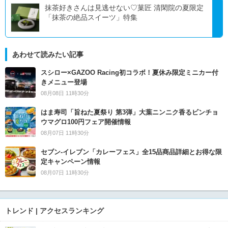
抹茶好きさんは見逃せない♡菓匠 清閑院の夏限定
「抹茶の絶品スイーツ」特集
あわせて読みたい記事
スシロー×GAZOO Racing初コラボ！夏休み限定ミニカー付
きメニュー登場
08月08日 11時30分
はま寿司「旨ねた夏祭り 第3弾」大葉ニンニク香るビンチョ
ウマグロ100円フェア開催情報
08月07日 11時30分
セブン‐イレブン「カレーフェス」全15品商品詳細とお得な限
定キャンペーン情報
08月07日 11時30分
トレンド | アクセスランキング