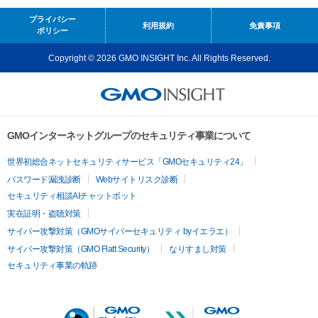
プライバシー
利用規約
免責事項
ポリシー
Copyright © 2026 GMO INSIGHT Inc. All Rights Reserved.
GMOインターネットグループのセキュリティ事業について
世界初総合ネットセキュリティサービス「GMOセキュリティ24」
パスワード漏洩診断
Webサイトリスク診断
セキュリティ相談AIチャットボット
実在証明・盗聴対策
サイバー攻撃対策（GMOサイバーセキュリティ byイエラエ）
サイバー攻撃対策（GMO Flatt Security）
なりすまし対策
セキュリティ事業の軌跡