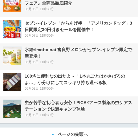
フェア』全商品徹底紹介
08月03日 11時30分
セブン‐イレブン「からあげ棒」「アメリカンドッグ」3
日間限定30円引きセールを開催中！
08月07日 11時30分
氷結®mottainai 富良野メロンがセブン‐イレブン限定で
新登場！
08月03日 11時30分
100均に便利なの出たよ～「1本丸ごとはかさばるの
よ…」小分けにしてスッキリ持ち運べる板
08月02日 11時00分
虫が苦手な初心者も安心！PICA×アース製薬の虫ケアス
テーションで快適キャンプ体験
08月05日 11時30分
ページの先頭へ