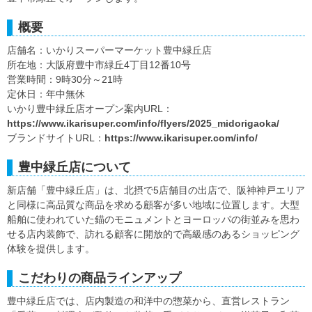
概要
店舗名：いかりスーパーマーケット豊中緑丘店
所在地：大阪府豊中市緑丘4丁目12番10号
営業時間：9時30分～21時
定休日：年中無休
いかり豊中緑丘店オープン案内URL：
https://www.ikarisuper.com/info/flyers/2025_midorigaoka/
ブランドサイトURL：
https://www.ikarisuper.com/info/
豊中緑丘店について
新店舗「豊中緑丘店」は、北摂で5店舗目の出店で、阪神神戸エリア
と同様に高品質な商品を求める顧客が多い地域に位置します。大型
船舶に使われていた錨のモニュメントとヨーロッパの街並みを思わ
せる店内装飾で、訪れる顧客に開放的で高級感のあるショッピング
体験を提供します。
こだわりの商品ラインアップ
豊中緑丘店では、店内製造の和洋中の惣菜から、直営レストラン