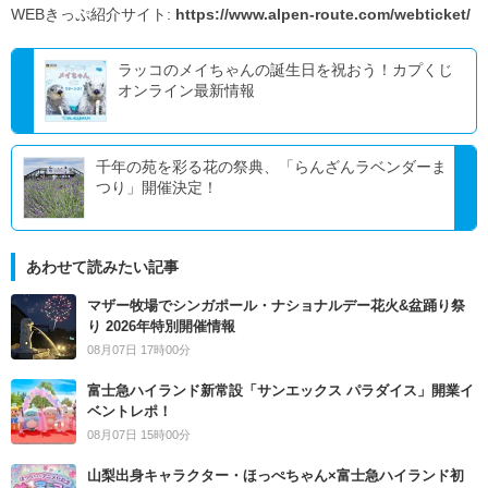
WEBきっぷ紹介サイト:
https://www.alpen-route.com/webticket/
ラッコのメイちゃんの誕生日を祝おう！カプくじ
オンライン最新情報
千年の苑を彩る花の祭典、「らんざんラベンダーま
つり」開催決定！
あわせて読みたい記事
マザー牧場でシンガポール・ナショナルデー花火&盆踊り祭
り 2026年特別開催情報
08月07日 17時00分
富士急ハイランド新常設「サンエックス パラダイス」開業イ
ベントレポ！
08月07日 15時00分
山梨出身キャラクター・ほっぺちゃん×富士急ハイランド初