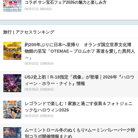
コラボ サン宝石フェア2026の魅力と楽しみ方
08月07日 9時00分
旅行 | アクセスランキング
約200年ぶりに日本へ里帰り オランダ国立世界文化博
物館の至宝「OTEMAE～ブロムホフ 茶道を愛した異邦人
～」
08月02日 15時00分
USJ史上初！R-18指定「残像」が登場｜2026年『ハロウ
ィーン・ホラー・ナイト』情報
08月05日 15時00分
レゴランドで楽しむ！家族と過ごす仮装＆フォトジェニ
ックなハロウィン2026
08月03日 15時00分
ムーミントロール冬のぬくもり×ムーミンバレーパーク特
別コラボ開催情報まとめ