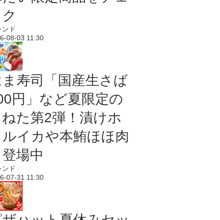
ック
レンド
6-08-03 11:30
はま寿司「国産生さば
100円」など夏限定の
旨ねた第2弾！漬けホ
タルイカや本鮪ほほ肉
も登場中
レンド
6-07-31 11:30
ピザハット夏休みセッ