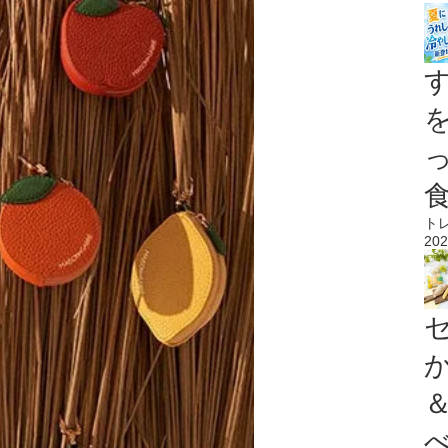
ト
202