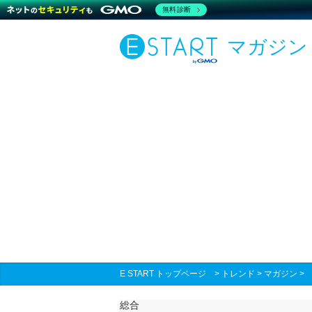
無料診断
マガジン
E START トップページ
>
トレンド
>
マガジン
総合