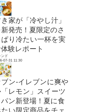
すき家が「冷やし汁」
を新発売！夏限定のさ
っぱり冷たい一杯を実
食体験レポート
レンド
6-07-31 11:30
セブン‐イレブンに爽や
か「レモン」スイーツ
＆パン新登場！夏に食
べたい限定商品をチェ