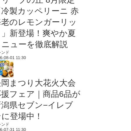
「冷製カッペリーニ 赤
海老のレモンガーリッ
ク」新登場！爽やか夏
メニューを徹底解説
レンド
6-08-01 11:30
長岡まつり大花火大会
応援フェア｜商品6品が
新潟県セブン−イレブ
ンに登場中！
レンド
6-07-31 11:30