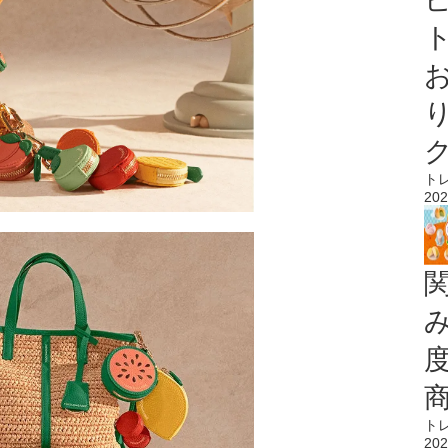
ト
ト
202
ト
202