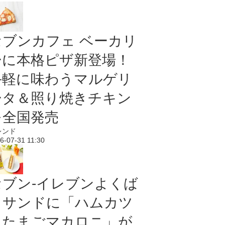
セブンカフェ ベーカリ
ーに本格ピザ新登場！
手軽に味わうマルゲリ
ータ＆照り焼きチキン
を全国発売
レンド
6-07-31 11:30
セブン‐イレブンよくば
りサンドに「ハムカツ
＆たまごマカロニ」が