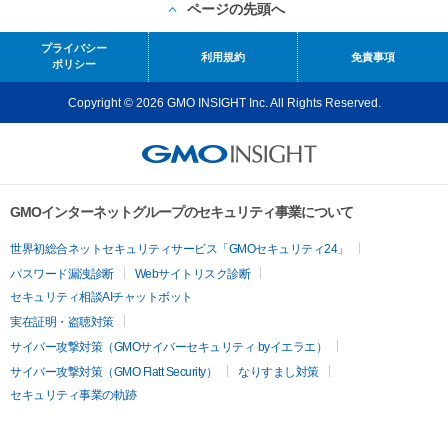
ページの先頭へ
プライバシー
利用規約
免責事項
ポリシー
Copyright © 2026 GMO INSIGHT Inc. All Rights Reserved.
GMOインターネットグループのセキュリティ事業について
世界初総合ネットセキュリティサービス「GMOセキュリティ24」
パスワード漏洩診断
Webサイトリスク診断
セキュリティ相談AIチャットボット
実在証明・盗聴対策
サイバー攻撃対策（GMOサイバーセキュリティ byイエラエ）
サイバー攻撃対策（GMO Flatt Security）
なりすまし対策
セキュリティ事業の軌跡