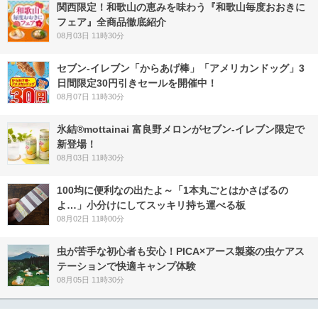
関西限定！和歌山の恵みを味わう『和歌山毎度おおきに
フェア』全商品徹底紹介
08月03日 11時30分
セブン‐イレブン「からあげ棒」「アメリカンドッグ」3
日間限定30円引きセールを開催中！
08月07日 11時30分
氷結®mottainai 富良野メロンがセブン‐イレブン限定で
新登場！
08月03日 11時30分
100均に便利なの出たよ～「1本丸ごとはかさばるの
よ…」小分けにしてスッキリ持ち運べる板
08月02日 11時00分
虫が苦手な初心者も安心！PICA×アース製薬の虫ケアス
テーションで快適キャンプ体験
08月05日 11時30分