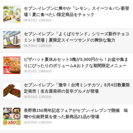
セブン‐イレブンに爽やか「レモン」スイーツ＆パン新登
場！夏に食べたい限定商品をチェック
08月03日 11時30分
セブン‐イレブン「よくばりサンド」シリーズ新作チョコ
ミント登場｜夏限定スイーツサンドの爽快な魅力
08月06日 11時30分
ピザハット夏休みセット3種が3,000円から！お盆や集ま
りにぴったりのボリューム&おトクな期間限定メニュー
08月03日 13時00分
セブン-イレブン「激辛！台湾ミンチカツ」8月4日数量限
定発売｜名古屋発祥の旨辛グルメが登場
08月03日 11時30分
長野県150周年記念フェアがセブン-イレブンで開催 味
噌や伝統野菜を使った新商品21品が登場
08月04日 11時30分