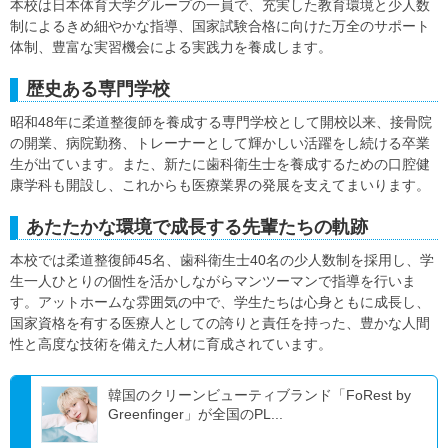
本校は日本体育大学グループの一員で、充実した教育環境と少人数
制によるきめ細やかな指導、国家試験合格に向けた万全のサポート
体制、豊富な実習機会による実践力を養成します。
歴史ある専門学校
昭和48年に柔道整復師を養成する専門学校として開校以来、接骨院
の開業、病院勤務、トレーナーとして輝かしい活躍をし続ける卒業
生が出ています。また、新たに歯科衛生士を養成するための口腔健
康学科も開設し、これからも医療業界の発展を支えてまいります。
あたたかな環境で成長する先輩たちの軌跡
本校では柔道整復師45名、歯科衛生士40名の少人数制を採用し、学
生一人ひとりの個性を活かしながらマンツーマンで指導を行いま
す。アットホームな雰囲気の中で、学生たちは心身ともに成長し、
国家資格を有する医療人としての誇りと責任を持った、豊かな人間
性と高度な技術を備えた人材に育成されています。
韓国のクリーンビューティブランド「FoRest by
Greenfinger」が全国のPL...