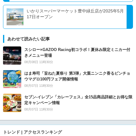
いかりスーパーマーケット豊中緑丘店が2025年5月
17日オープン
あわせて読みたい記事
スシロー×GAZOO Racing初コラボ！夏休み限定ミニカー付
きメニュー登場
08月08日 11時30分
はま寿司「旨ねた夏祭り 第3弾」大葉ニンニク香るビンチョ
ウマグロ100円フェア開催情報
08月07日 11時30分
セブン‐イレブン「カレーフェス」全15品商品詳細とお得な限
定キャンペーン情報
08月07日 11時30分
トレンド | アクセスランキング