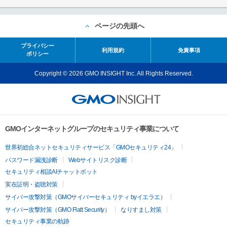
ページの先頭へ
プライバシー
利用規約
免責事項
ポリシー
Copyright © 2026 GMO INSIGHT Inc. All Rights Reserved.
GMOインターネットグループのセキュリティ事業について
世界初総合ネットセキュリティサービス「GMOセキュリティ24」
パスワード漏洩診断
Webサイトリスク診断
セキュリティ相談AIチャットボット
実在証明・盗聴対策
サイバー攻撃対策（GMOサイバーセキュリティ byイエラエ）
サイバー攻撃対策（GMO Flatt Security）
なりすまし対策
セキュリティ事業の軌跡