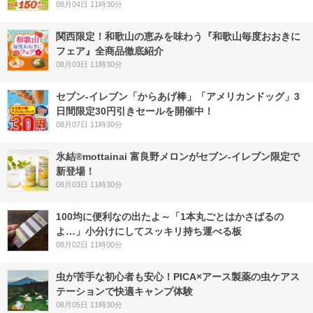
08月04日 11時30分
関西限定！和歌山の恵みを味わう『和歌山毎度おおきに
フェア』全商品徹底紹介
08月03日 11時30分
セブン‐イレブン「からあげ棒」「アメリカンドッグ」3
日間限定30円引きセールを開催中！
08月07日 11時30分
氷結®mottainai 富良野メロンがセブン‐イレブン限定で
新登場！
08月03日 11時30分
100均に便利なの出たよ～「1本丸ごとはかさばるの
よ…」小分けにしてスッキリ持ち運べる板
08月02日 11時00分
虫が苦手な初心者も安心！PICA×アース製薬の虫ケアス
テーションで快適キャンプ体験
08月05日 11時30分