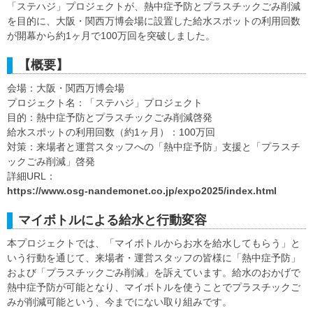
「ステハジ」プロジェクトが、熱中症予防とプラスチックごみ削減
を目的に、大阪・関西万博会場に設置した給水スポットの利用回数
が開幕から約1ヶ月で100万回を突破しました。
【概要】
会場：大阪・関西万博会場
プロジェクト名：「ステハジ」プロジェクト
目的：熱中症予防とプラスチックごみ削減啓発
給水スポットの利用回数（約1ヶ月）：100万回
対策：来場者と運営スタッフへの「熱中症予防」支援と「プラスチ
ックごみ削減」啓発
詳細URL：
https://www.osg-nandemonet.co.jp/expo2025/index.html
マイボトルによる給水と行動変容
本プロジェクトでは、「マイボトルからお水を給水してもらう」と
いう行動を通じて、来場者・運営スタッフの皆様に「熱中症予防」
および「プラスチックごみ削減」を訴えています。給水のおかげで
熱中症予防が可能となり、マイボトルを使うことでプラスチックご
みが削減可能という、今までにない取り組みです。