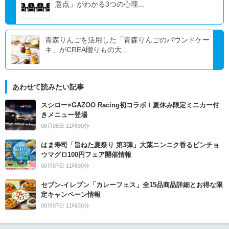
意点」がわかる3つの心理...
青森りんごを活用した「青森りんごのパウンドケー
キ」がCREA贈りもの大...
あわせて読みたい記事
スシロー×GAZOO Racing初コラボ！夏休み限定ミニカー付
きメニュー登場
08月08日 11時30分
はま寿司「旨ねた夏祭り 第3弾」大葉ニンニク香るビンチョ
ウマグロ100円フェア開催情報
08月07日 11時30分
セブン‐イレブン「カレーフェス」全15品商品詳細とお得な限
定キャンペーン情報
08月07日 11時30分