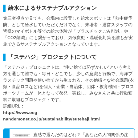
給水によるサステナブルアクション
第三者視点で見ても、会場内に設置した給水スポットは「熱中症予
防」として給水していただくだけでなく、来場者・運営スタッフの
皆様のマイボトル等での給水体験が「プラスチックごみ削減」や
「CO2削減」にも繋がっており、気候変動・温暖化対策を誰もが実
施できるサステナブルアクションとなっています。
「ステハジ」プロジェクトについて
「ステハジ」プロジェクトは、“使い捨ては恥ずかしい”という考え
方を通して誰でも・毎日・どこでも、少しの意識と行動で、海洋プ
ラスチック問題や使い捨てから生まれる、その他様々な社会課題(衣
類・食品ロスなど)を個人・企業・自治体、団体・教育機関・プロス
ポーツチームが一体となって啓発・実践し、みなさんと共に行動変
容に取組むプロジェクトです。
詳細URL：
https://www.osg-
nandemonet.co.jp/sustainability/sutehaji.html
直感で選んだのはどれ？「あなたの人間関係の注