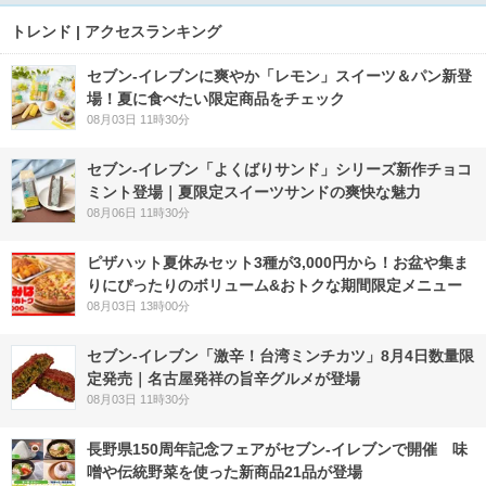
トレンド | アクセスランキング
セブン‐イレブンに爽やか「レモン」スイーツ＆パン新登
場！夏に食べたい限定商品をチェック
08月03日 11時30分
セブン‐イレブン「よくばりサンド」シリーズ新作チョコ
ミント登場｜夏限定スイーツサンドの爽快な魅力
08月06日 11時30分
ピザハット夏休みセット3種が3,000円から！お盆や集ま
りにぴったりのボリューム&おトクな期間限定メニュー
08月03日 13時00分
セブン-イレブン「激辛！台湾ミンチカツ」8月4日数量限
定発売｜名古屋発祥の旨辛グルメが登場
08月03日 11時30分
長野県150周年記念フェアがセブン-イレブンで開催 味
噌や伝統野菜を使った新商品21品が登場