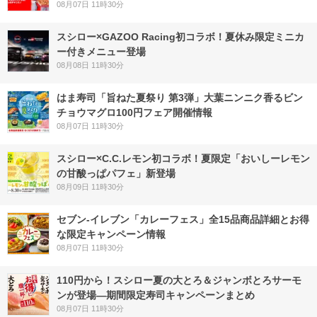
08月07日 11時30分
スシロー×GAZOO Racing初コラボ！夏休み限定ミニカ
ー付きメニュー登場
08月08日 11時30分
はま寿司「旨ねた夏祭り 第3弾」大葉ニンニク香るビン
チョウマグロ100円フェア開催情報
08月07日 11時30分
スシロー×C.C.レモン初コラボ！夏限定「おいしーレモン
の甘酸っぱパフェ」新登場
08月09日 11時30分
セブン‐イレブン「カレーフェス」全15品商品詳細とお得
な限定キャンペーン情報
08月07日 11時30分
110円から！スシロー夏の大とろ＆ジャンボとろサーモ
ンが登場―期間限定寿司キャンペーンまとめ
08月07日 11時30分