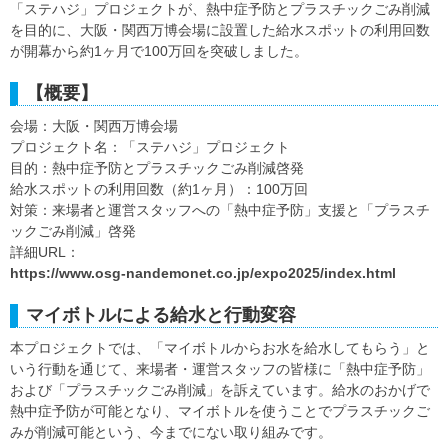
「ステハジ」プロジェクトが、熱中症予防とプラスチックごみ削減
を目的に、大阪・関西万博会場に設置した給水スポットの利用回数
が開幕から約1ヶ月で100万回を突破しました。
【概要】
会場：大阪・関西万博会場
プロジェクト名：「ステハジ」プロジェクト
目的：熱中症予防とプラスチックごみ削減啓発
給水スポットの利用回数（約1ヶ月）：100万回
対策：来場者と運営スタッフへの「熱中症予防」支援と「プラスチ
ックごみ削減」啓発
詳細URL：
https://www.osg-nandemonet.co.jp/expo2025/index.html
マイボトルによる給水と行動変容
本プロジェクトでは、「マイボトルからお水を給水してもらう」と
いう行動を通じて、来場者・運営スタッフの皆様に「熱中症予防」
および「プラスチックごみ削減」を訴えています。給水のおかげで
熱中症予防が可能となり、マイボトルを使うことでプラスチックご
みが削減可能という、今までにない取り組みです。