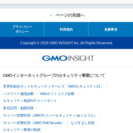
ページの先頭へ
プライバシー
利用規約
免責事項
ポリシー
Copyright © 2026 GMO INSIGHT Inc. All Rights Reserved.
GMOインターネットグループのセキュリティ事業について
世界初総合ネットセキュリティサービス「GMOセキュリティ24」
パスワード漏洩診断
Webサイトリスク診断
セキュリティ相談AIチャットボット
実在証明・盗聴対策
サイバー攻撃対策（GMOサイバーセキュリティ byイエラエ）
サイバー攻撃対策（GMO Flatt Security）
なりすまし対策
セキュリティ事業の軌跡