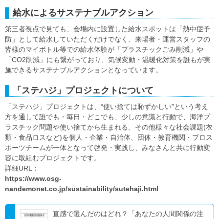
給水によるサステナブルアクション
第三者視点で見ても、会場内に設置した給水スポットは「熱中症予
防」として給水していただくだけでなく、来場者・運営スタッフの
皆様のマイボトル等での給水体験が「プラスチックごみ削減」や
「CO2削減」にも繋がっており、気候変動・温暖化対策を誰もが実
施できるサステナブルアクションとなっています。
「ステハジ」プロジェクトについて
「ステハジ」プロジェクトは、“使い捨ては恥ずかしい”という考え
方を通して誰でも・毎日・どこでも、少しの意識と行動で、海洋プ
ラスチック問題や使い捨てから生まれる、その他様々な社会課題(衣
類・食品ロスなど)を個人・企業・自治体、団体・教育機関・プロス
ポーツチームが一体となって啓発・実践し、みなさんと共に行動変
容に取組むプロジェクトです。
詳細URL：
https://www.osg-
nandemonet.co.jp/sustainability/sutehaji.html
直感で選んだのはどれ？「あなたの人間関係の注