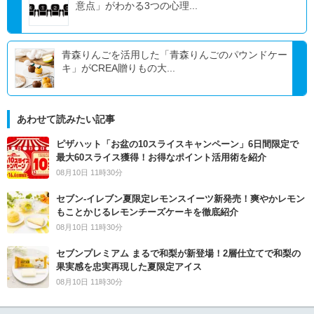
意点」がわかる3つの心理...
青森りんごを活用した「青森りんごのパウンドケー
キ」がCREA贈りもの大...
あわせて読みたい記事
ピザハット「お盆の10スライスキャンペーン」6日間限定で
最大60スライス獲得！お得なポイント活用術を紹介
08月10日 11時30分
セブン‐イレブン夏限定レモンスイーツ新発売！爽やかレモン
もことかじるレモンチーズケーキを徹底紹介
08月10日 11時30分
セブンプレミアム まるで和梨が新登場！2層仕立てで和梨の
果実感を忠実再現した夏限定アイス
08月10日 11時30分