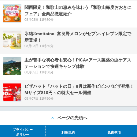
関西限定！和歌山の恵みを味わう『和歌山毎度おおきに
フェア』全商品徹底紹介
08月03日 11時30分
氷結®mottainai 富良野メロンがセブン‐イレブン限定で
新登場！
08月03日 11時30分
虫が苦手な初心者も安心！PICA×アース製薬の虫ケアス
テーションで快適キャンプ体験
08月05日 11時30分
ピザハット「ハットの日」8月は新作ビビンバピザ登場！
Mサイズ810円～の特大セール開催
08月07日 11時30分
ページの先頭へ
プライバシー
利用規約
免責事項
ポリシー