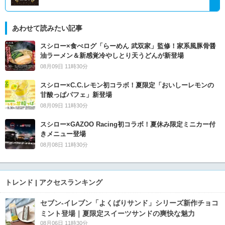
あわせて読みたい記事
スシロー×食べログ「らーめん 武双家」監修！家系風豚骨醤
油ラーメン＆新感覚冷やしとり天うどんが新登場
08月09日 11時30分
スシロー×C.C.レモン初コラボ！夏限定「おいしーレモンの
甘酸っぱパフェ」新登場
08月09日 11時30分
スシロー×GAZOO Racing初コラボ！夏休み限定ミニカー付
きメニュー登場
08月08日 11時30分
トレンド | アクセスランキング
セブン‐イレブン「よくばりサンド」シリーズ新作チョコ
ミント登場｜夏限定スイーツサンドの爽快な魅力
08月06日 11時30分