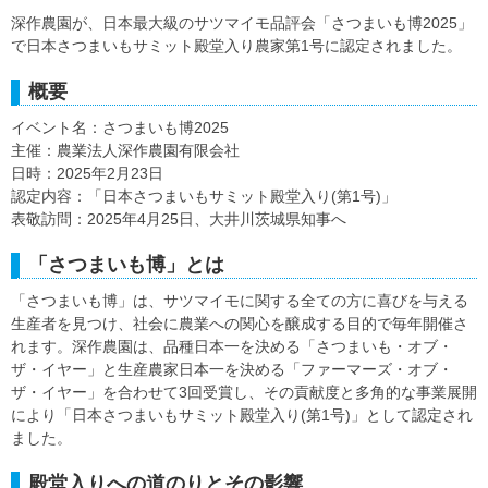
深作農園が、日本最大級のサツマイモ品評会「さつまいも博2025」
で日本さつまいもサミット殿堂入り農家第1号に認定されました。
概要
イベント名：さつまいも博2025
主催：農業法人深作農園有限会社
日時：2025年2月23日
認定内容：「日本さつまいもサミット殿堂入り(第1号)」
表敬訪問：2025年4月25日、大井川茨城県知事へ
「さつまいも博」とは
「さつまいも博」は、サツマイモに関する全ての方に喜びを与える
生産者を見つけ、社会に農業への関心を醸成する目的で毎年開催さ
れます。深作農園は、品種日本一を決める「さつまいも・オブ・
ザ・イヤー」と生産農家日本一を決める「ファーマーズ・オブ・
ザ・イヤー」を合わせて3回受賞し、その貢献度と多角的な事業展開
により「日本さつまいもサミット殿堂入り(第1号)」として認定され
ました。
殿堂入りへの道のりとその影響