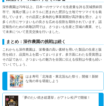
深作農園は70年以上、日本一のサツマイモ生産量を誇る茨城県鉾田
市で、海風が運ぶミネラルに恵まれた肥沃な土地でサツマイモを栽
培しています。その品質と多角的な事業展開が高評価を受け、より
多くの方にサツまいもの良さを広める役割を期待されています。認
定報告のための表敬訪問では、さつまいも生産と茨城の農業、そし
て未来について意見交換を行いました。
まとめ：深作農園の挑戦は続く
これからも深作農園は、栄養価の高い素材を用いた製品の生産と販
売を続け、品質向上を図ってまいります。多方面にわたる受賞歴は
その証であり、さつまいもの魅力を全国に伝える役割は今後も続い
ていくでしょう。
はま寿司「北海道・東北旨ねた祭り」開催！新鮮
な海の幸を堪能しよう
「夢のたい焼き総選挙」がアトレ松戸で開催！