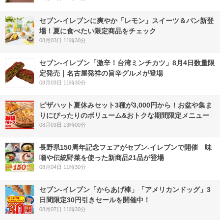
セブン‐イレブンに爽やか「レモン」スイーツ＆パン新登
場！夏に食べたい限定商品をチェック
08月03日 11時30分
セブン-イレブン「激辛！台湾ミンチカツ」8月4日数量限
定発売｜名古屋発祥の旨辛グルメが登場
08月03日 11時30分
ピザハット夏休みセット3種が3,000円から！お盆や集ま
りにぴったりのボリューム&おトクな期間限定メニュー
08月03日 13時00分
長野県150周年記念フェアがセブン-イレブンで開催 味
噌や伝統野菜を使った新商品21品が登場
08月04日 11時30分
セブン‐イレブン「からあげ棒」「アメリカンドッグ」3
日間限定30円引きセールを開催中！
08月07日 11時30分