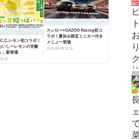
ト
スシロー×GAZOO Racing初コ
ラボ！夏休み限定ミニカー付き
C.C.レモン初コラボ！
メニュー登場
おいしーレモンの甘酸
2026-08-08 11:30
ェ」新登場
11:30
ト
202