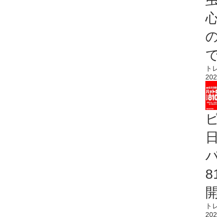
心
ト
202
ト
202