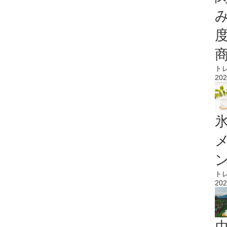
ト
202
氷
ト
202