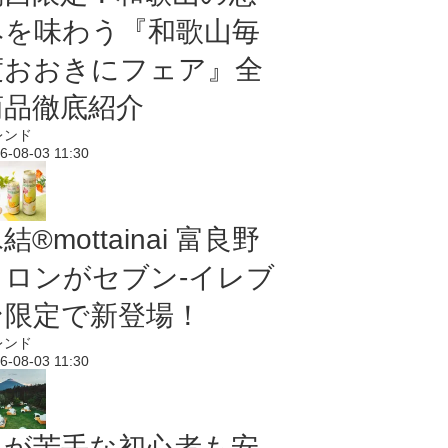
みを味わう『和歌山毎
度おおきにフェア』全
商品徹底紹介
レンド
6-08-03 11:30
結®mottainai 富良野
メロンがセブン‐イレブ
ン限定で新登場！
レンド
6-08-03 11:30
虫が苦手な初心者も安