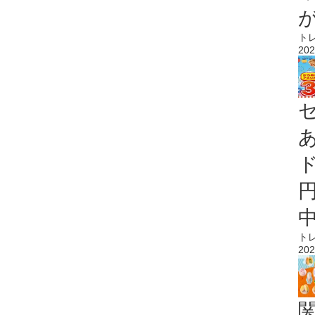
ト
202
ト
202