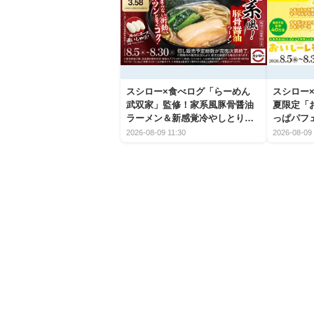
スシロー×食べログ「らーめん
スシロー×
武双家」監修！家系風豚骨醤油
夏限定「
ラーメン＆新感覚冷やしとり天
っぱパフ
うどんが新登場
2026-08-09 11:30
2026-08-09 