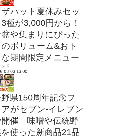
ピザハット夏休みセッ
3種が3,000円から！
お盆や集まりにぴった
りのボリューム&おト
クな期間限定メニュー
レンド
6-08-03 13:00
長野県150周年記念フ
ェアがセブン-イレブン
で開催 味噌や伝統野
菜を使った新商品21品