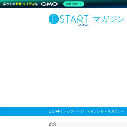
無料診断
マガジン
E START トップページ
>
トレンド
>
マガジン
総合