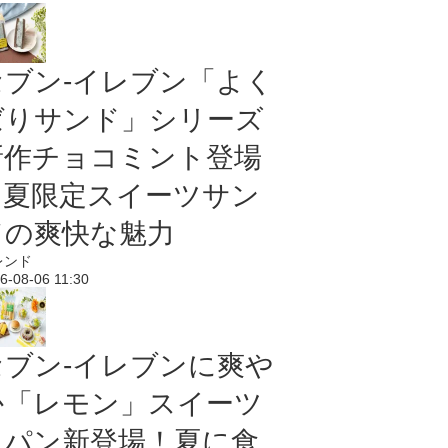
セブン‐イレブン「よく
ばりサンド」シリーズ
新作チョコミント登場
｜夏限定スイーツサン
ドの爽快な魅力
レンド
6-08-06 11:30
セブン‐イレブンに爽や
か「レモン」スイーツ
＆パン新登場！夏に食