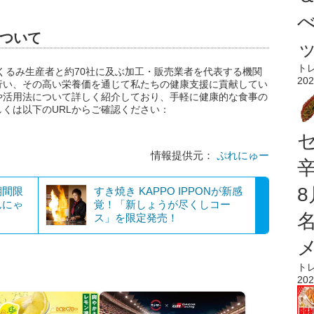
ついて
ト
のくるみ生産者と約70社に及ぶ加工・販売業者を代表する機関
202
行い、その高い栄養価を通じて私たちの健康支援に貢献してい
や活用法について詳しく紹介しており、手軽に健康的な食事の
くは以下のURLからご確認ください：
情報提供元：
ぷれにゅー
期間限
すき焼き KAPPO IPPONが新感
んにゃ
覚！「新しょうが尽くしコー
ス」を限定発売！
ト
202