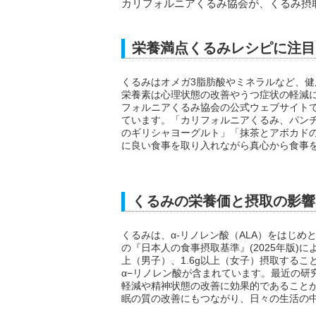
カリフォルニアくるみ協会が、くるみ摂
栄養満点くるみレシピに注目
くるみはオメガ3脂肪酸やミネラルなど、
栄養素は心理状態の改善やうつ症状の軽減
フォルニアくるみ協会の公式ウェブサイト
ています。「カリフォルニアくるみ、パン
のギリシャヨーグルト」「抹茶とアボカド
に良い食事を取り入れながら真心から食事
くるみの栄養価と摂取の影響
くるみは、α-リノレン酸（ALA）をはじ
の『日本人の食事摂取基準』(2025年版)に
上（男子）、1.6g以上（女子）摂取するこ
α−リノレン酸が含まれています。最近の研
軽減や精神状態の改善に効果的であること
眠の質の改善にもつながり、日々の生活の