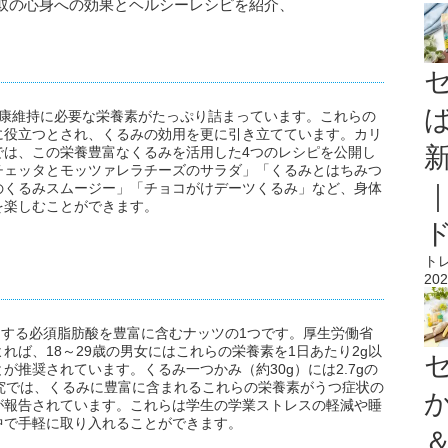
取の心身への効果とヘルシーレシピを紹介、
健康維持に必要な栄養素がたっぷり詰まっています。これらの
に役立つとされ、くるみの効用を更に引き立てています。カリ
では、この栄養豊富なくるみを活用した4つのレシピを公開し
チェッタとモッツァレラチーズのサラダ」「くるみとはちみつ
のくるみスムージー」「チョコがけデーツくるみ」など、身体
を楽しむことができます。
ト
202
めとする必須脂肪酸を豊富に含むナッツの1つです。厚生労働省
よれば、18～29歳の男女にはこれらの栄養素を1日あたり2g以
とが推奨されています。くるみ一つかみ（約30g）には2.7gの
究では、くるみに豊富に含まれるこれらの栄養素がうつ症状の
が報告されています。これらは学生の学業ストレスの軽減や睡
中で手軽に取り入れることができます。