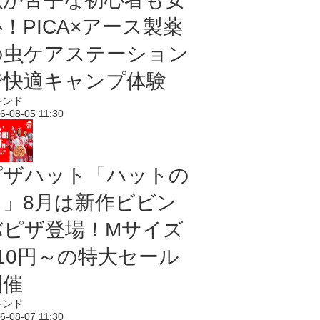
！PICA×アース製薬
の虫ケアステーション
で快適キャンプ体験
レンド
6-08-05 11:30
ピザハット「ハットの
日」8月は新作ビビン
バピザ登場！Mサイズ
810円～の特大セール
開催
レンド
6-08-07 11:30