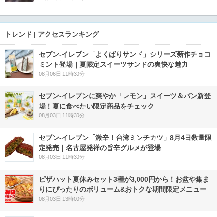
トレンド | アクセスランキング
セブン‐イレブン「よくばりサンド」シリーズ新作チョコ
ミント登場｜夏限定スイーツサンドの爽快な魅力
08月06日 11時30分
セブン‐イレブンに爽やか「レモン」スイーツ＆パン新登
場！夏に食べたい限定商品をチェック
08月03日 11時30分
セブン-イレブン「激辛！台湾ミンチカツ」8月4日数量限
定発売｜名古屋発祥の旨辛グルメが登場
08月03日 11時30分
ピザハット夏休みセット3種が3,000円から！お盆や集ま
りにぴったりのボリューム&おトクな期間限定メニュー
08月03日 13時00分