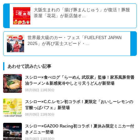
大阪生まれの「揚げ豚まんじゅう」が復活！豚饅
茶屋「花花」が新店舗オ...
世界最大級のカー・フェス「FUELFEST JAPAN
2025」が再び富士スピード・...
あわせて読みたい記事
スシロー×食べログ「らーめん 武双家」監修！家系風豚骨醤
油ラーメン＆新感覚冷やしとり天うどんが新登場
08月09日 11時30分
スシロー×C.C.レモン初コラボ！夏限定「おいしーレモンの
甘酸っぱパフェ」新登場
08月09日 11時30分
スシロー×GAZOO Racing初コラボ！夏休み限定ミニカー付
きメニュー登場
08月08日 11時30分