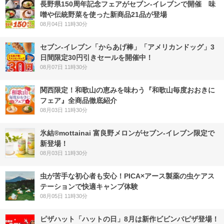
長野県150周年記念フェアがセブン-イレブンで開催 味
噌や伝統野菜を使った新商品21品が登場
08月04日 11時30分
セブン‐イレブン「からあげ棒」「アメリカンドッグ」3
日間限定30円引きセールを開催中！
08月07日 11時30分
関西限定！和歌山の恵みを味わう『和歌山毎度おおきに
フェア』全商品徹底紹介
08月03日 11時30分
氷結®mottainai 富良野メロンがセブン‐イレブン限定で
新登場！
08月03日 11時30分
虫が苦手な初心者も安心！PICA×アース製薬の虫ケアス
テーションで快適キャンプ体験
08月05日 11時30分
ピザハット「ハットの日」8月は新作ビビンバピザ登場！