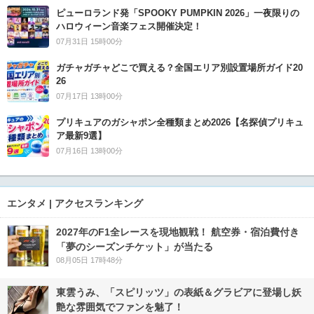
ピューロランド発「SPOOKY PUMPKIN 2026」一夜限りの
ハロウィーン音楽フェス開催決定！
07月31日 15時00分
ガチャガチャどこで買える？全国エリア別設置場所ガイド20
26
07月17日 13時00分
プリキュアのガシャポン全種類まとめ2026【名探偵プリキュ
ア最新9選】
07月16日 13時00分
エンタメ | アクセスランキング
2027年のF1全レースを現地観戦！ 航空券・宿泊費付き
「夢のシーズンチケット」が当たる
08月05日 17時48分
東雲うみ、「スピリッツ」の表紙＆グラビアに登場し妖
艶な雰囲気でファンを魅了！