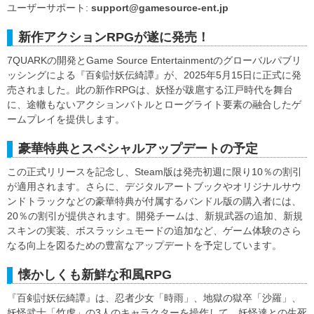
ユーザーサポート:
support@gamesource-ent.jp
新作アクションRPGが遂に発売！
7QUARKの開発とGame Source Entertainmentのグローバルパブリ
ッシングによる『百剣討妖伝綺譚』が、2025年5月15日に正式に発
売されました。此の新作RPGは、妖怪が跋扈する江戸時代を舞台
に、途轍もないアクションバトルとローグライト要素の融合したゲ
ームプレイを提供します。
豪華特典とスペシャルアップデートの予定
この正式リリースを記念し、Steam版は発売初週に限り10％の割引
が適用されます。さらに、デジタルアートブックやオリジナルサウ
ンドトラックなどの豪華特典が付属するバンドル版の購入者には、
20％の割引が提供されます。開発チームは、新規武器の追加、新規
スキンの実装、ボスラッシュモードの追加など、ゲーム体験のさら
なる向上を図るための豊富なアップデートを予定しています。
懐かしくも新鮮な和風RPG
『百剣討妖伝綺譚』は、忍者少女「時雨」、地獄の獄卒「沙羅」、
妖怪武士「竹虎」の3人のキャラクターを操作して、妖怪達との生死