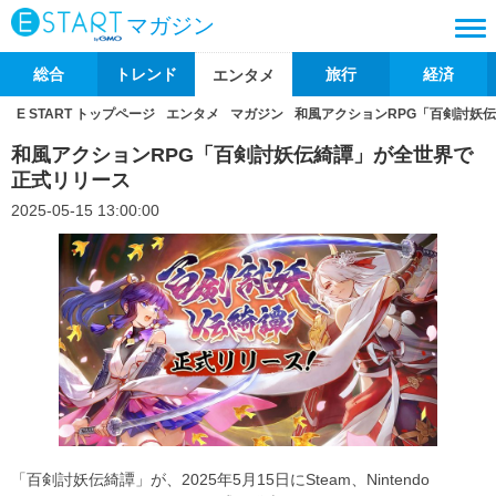
マガジン
総合
トレンド
旅行
経済
エンタメ
E START トップページ
エンタメ
マガジン
和風アクションRPG「百剣討妖
和風アクションRPG「百剣討妖伝綺譚」が全世界で
正式リリース
2025-05-15 13:00:00
「百剣討妖伝綺譚」が、2025年5月15日にSteam、Nintendo