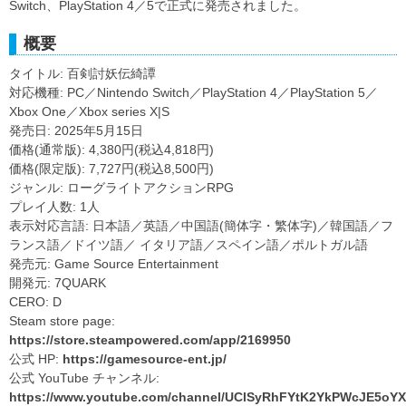
Switch、PlayStation 4／5で正式に発売されました。
概要
タイトル: 百剣討妖伝綺譚
対応機種: PC／Nintendo Switch／PlayStation 4／PlayStation 5／
Xbox One／Xbox series X|S
発売日: 2025年5月15日
価格(通常版): 4,380円(税込4,818円)
価格(限定版): 7,727円(税込8,500円)
ジャンル: ローグライトアクションRPG
プレイ人数: 1人
表示対応言語: 日本語／英語／中国語(簡体字・繁体字)／韓国語／フ
ランス語／ドイツ語／ イタリア語／スペイン語／ポルトガル語
発売元: Game Source Entertainment
開発元: 7QUARK
CERO: D
Steam store page:
https://store.steampowered.com/app/2169950
公式 HP:
https://gamesource-ent.jp/
公式 YouTube チャンネル:
https://www.youtube.com/channel/UClSyRhFYtK2YkPWcJE5oY