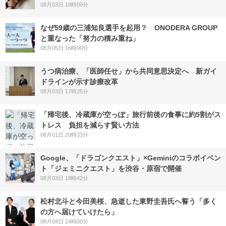
08月03日 18時00分
なぜ59歳の三浦知良選手を起用？ ONODERA GROUP
と重なった「努力の積み重ね」
08月05日 16時00分
うつ病治療、「医師任せ」から共同意思決定へ 新ガイ
ドラインが示す診療改革
08月03日 17時25分
「帰宅後、冷蔵庫が空っぽ」旅行前後の食事に約5割がス
トレス 負担を減らす賢い方法
08月01日 20時33分
Google、「ドラゴンクエスト」×Geminiのコラボイベン
ト「ジェミニクエスト」を渋谷・原宿で開催
08月03日 18時42分
松村北斗と今田美桜、急逝した東野圭吾氏へ誓う「多く
の方へ届けていけたら」
08月04日 14時00分