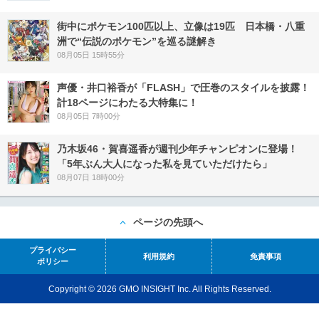
街中にポケモン100匹以上、立像は19匹 日本橋・八重
洲で“伝説のポケモン”を巡る謎解き
08月05日 15時55分
声優・井口裕香が「FLASH」で圧巻のスタイルを披露！
計18ページにわたる大特集に！
08月05日 7時00分
乃木坂46・賀喜遥香が週刊少年チャンピオンに登場！
「5年ぶん大人になった私を見ていただけたら」
08月07日 18時00分
ページの先頭へ
プライバシー
利用規約
免責事項
ポリシー
Copyright © 2026 GMO INSIGHT Inc. All Rights Reserved.