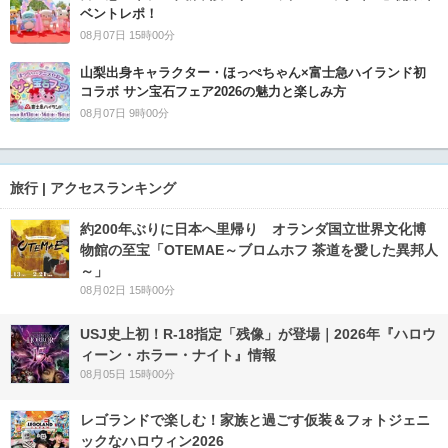
ベントレポ！
08月07日 15時00分
山梨出身キャラクター・ほっぺちゃん×富士急ハイランド初
コラボ サン宝石フェア2026の魅力と楽しみ方
08月07日 9時00分
旅行 | アクセスランキング
約200年ぶりに日本へ里帰り オランダ国立世界文化博
物館の至宝「OTEMAE～ブロムホフ 茶道を愛した異邦人
～」
08月02日 15時00分
USJ史上初！R-18指定「残像」が登場｜2026年『ハロウ
ィーン・ホラー・ナイト』情報
08月05日 15時00分
レゴランドで楽しむ！家族と過ごす仮装＆フォトジェニ
ックなハロウィン2026