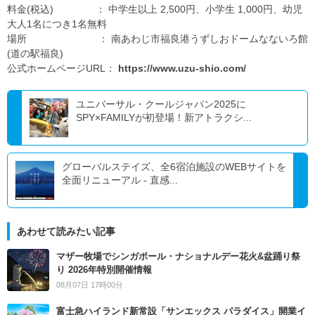
料金(税込) ： 中学生以上 2,500円、小学生 1,000円、幼児
大人1名につき1名無料
場所 ： 南あわじ市福良港うずしおドームなないろ館
(道の駅福良)
公式ホームページURL：
https://www.uzu-shio.com/
ユニバーサル・クールジャパン2025に
SPY×FAMILYが初登場！新アトラクシ...
グローバルステイズ、全6宿泊施設のWEBサイトを
全面リニューアル - 直感...
あわせて読みたい記事
マザー牧場でシンガポール・ナショナルデー花火&盆踊り祭
り 2026年特別開催情報
08月07日 17時00分
富士急ハイランド新常設「サンエックス パラダイス」開業イ