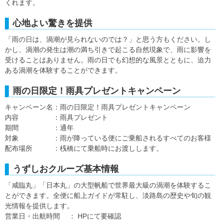
くれます。
心地よい驚きを提供
「雨の日は、渦潮が見られないのでは？」と思う方もください。し
かし、渦潮の発生は潮の満ち引きで起こる自然現象で、雨に影響を
受けることはありません。雨の日でも幻想的な風景とともに、迫力
ある渦潮を体験することができます。
雨の日限定！雨具プレゼントキャンペーン
キャンペーン名：雨の日限定！雨具プレゼントキャンペーン
内容 ：雨具プレゼント
期間 ：通年
対象 ：雨が降っている便にご乗船されるすべてのお客様
配布場所 ：桟橋にて乗船時にお渡しします。
うずしおクルーズ基本情報
「咸臨丸」「日本丸」の大型帆船で世界最大級の渦潮を体験するこ
とができます。全便に船上ガイドが常駐し、淡路島の歴史や旬の観
光情報を提供します。
営業日・出航時間 ： HPにて要確認