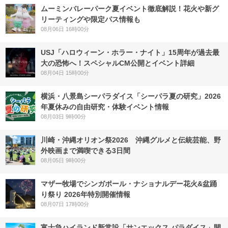
ムーミンバレーパーク夏イベント徹底解説！花火や新グ
リーティングや限定パス情報も
08月06日 16時00分
USJ「ハロウィーン・ホラー・ナイト」15周年が過去最
大の恐怖へ！スペシャルCM公開とイベント詳細
08月04日 15時00分
横浜・八景島シーパラダイス「シーパラ夏の研究」2026
年夏休みの自由研究・体験イベント情報
08月03日 9時00分
川崎・沖縄オリオン祭2026 沖縄グルメと伝統芸能、野
外映画まで満喫できる3日間
08月05日 9時00分
マザー牧場でシンガポール・ナショナルデー花火&盆踊
り祭り 2026年特別開催情報
08月07日 17時00分
富士急ハイランド新常設「サンエックス パラダイス」開