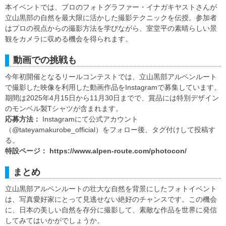
本イベントでは、プロのフォトグラファー・イナガキヤストさんが
立山黒部の自然を最大限に活かした撮影テクニックを伝授。参加者
はプロの視点からの撮影方法を学びながら、室堂平の素晴らしい景
観をカメラに収める機会を得られます。
動画での挑戦も
今年初開催となるリールコンテストでは、立山黒部アルペンルート
で撮影した映像を利用した動画作品をInstagramで募集しています。
期間は2025年4月15日から11月30日までで、賞品には特別デザイン
のモンベル製Tシャツが含まれます。
応募方法：
Instagramにて公式アカウント
（@tateyamakurobe_official）をフォロー後、タグ付けして投稿す
る。
特設ページ：
https://www.alpen-route.com/photocon/
まとめ
立山黒部アルペンルートの壮大な自然を背景にしたフォトイベント
は、写真愛好家にとって見逃せない絶好のチャンスです。この機会
に、日本の美しい自然を存分に撮影して、素敵な作品を世界に発信
してみてはいかがでしょうか。