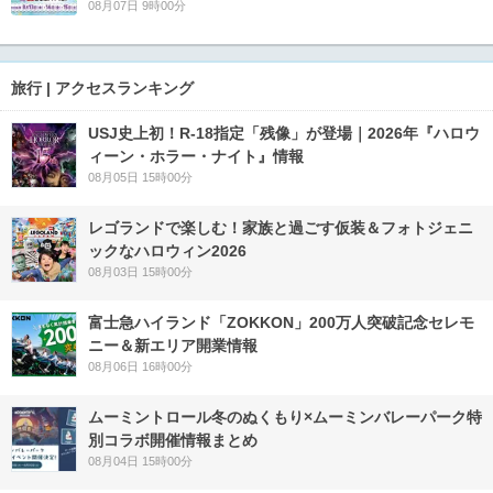
08月07日 9時00分
旅行 | アクセスランキング
USJ史上初！R-18指定「残像」が登場｜2026年『ハロウ
ィーン・ホラー・ナイト』情報
08月05日 15時00分
レゴランドで楽しむ！家族と過ごす仮装＆フォトジェニ
ックなハロウィン2026
08月03日 15時00分
富士急ハイランド「ZOKKON」200万人突破記念セレモ
ニー＆新エリア開業情報
08月06日 16時00分
ムーミントロール冬のぬくもり×ムーミンバレーパーク特
別コラボ開催情報まとめ
08月04日 15時00分