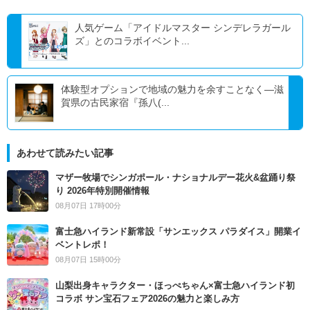
人気ゲーム「アイドルマスター シンデレラガール
ズ」とのコラボイベント...
体験型オプションで地域の魅力を余すことなく―滋
賀県の古民家宿『孫八(...
あわせて読みたい記事
マザー牧場でシンガポール・ナショナルデー花火&盆踊り祭
り 2026年特別開催情報
08月07日 17時00分
富士急ハイランド新常設「サンエックス パラダイス」開業イ
ベントレポ！
08月07日 15時00分
山梨出身キャラクター・ほっぺちゃん×富士急ハイランド初
コラボ サン宝石フェア2026の魅力と楽しみ方