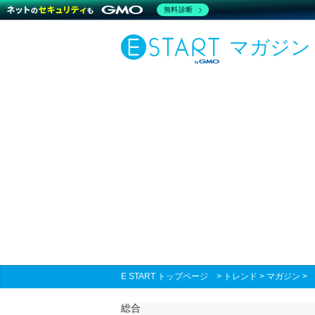
無料診断
マガジン
E START トップページ
>
トレンド
>
マガジン
総合