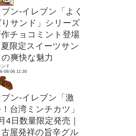
セブン‐イレブン「よく
ばりサンド」シリーズ
新作チョコミント登場
｜夏限定スイーツサン
ドの爽快な魅力
レンド
6-08-06 11:30
セブン-イレブン「激
辛！台湾ミンチカツ」
8月4日数量限定発売｜
名古屋発祥の旨辛グル