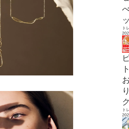
ト
202
ト
ト
202