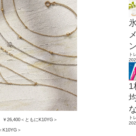
氷
ト
202
1
ト
26,400＜ともにK10YG＞
202
K10YG＞