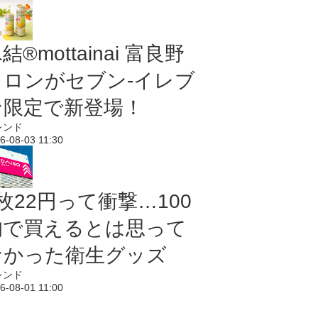
結®mottainai 富良野
メロンがセブン‐イレブ
ン限定で新登場！
レンド
6-08-03 11:30
枚22円って衝撃…100
均で買えるとは思って
なかった衛生グッズ
レンド
6-08-01 11:00