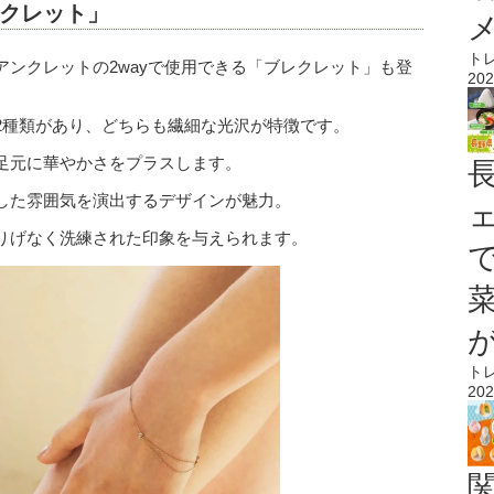
クレット」
ト
ンクレットの2wayで使用できる「ブレクレット」も登
202
2種類があり、どちらも繊細な光沢が特徴です。
足元に華やかさをプラスします。
した雰囲気を演出するデザインが魅力。
りげなく洗練された印象を与えられます。
ト
202