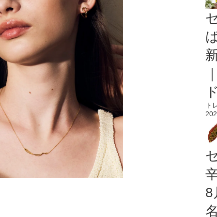
ト
202