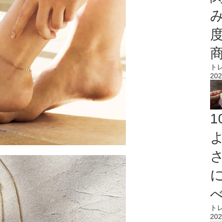
ト
202
ト
202