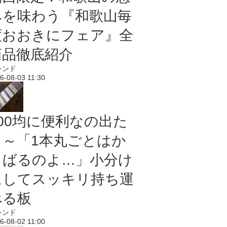
みを味わう『和歌山毎
度おおきにフェア』全
商品徹底紹介
レンド
6-08-03 11:30
100均に便利なの出た
よ～「1本丸ごとはか
さばるのよ…」小分け
にしてスッキリ持ち運
べる板
レンド
6-08-02 11:00