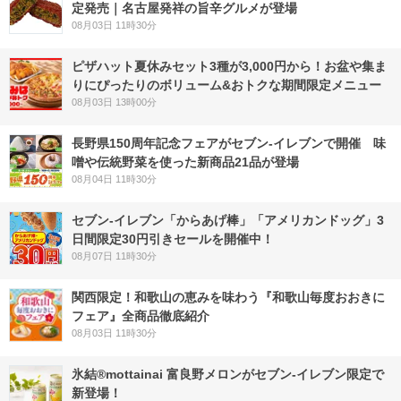
定発売｜名古屋発祥の旨辛グルメが登場
08月03日 11時30分
ピザハット夏休みセット3種が3,000円から！お盆や集ま
りにぴったりのボリューム&おトクな期間限定メニュー
08月03日 13時00分
長野県150周年記念フェアがセブン-イレブンで開催 味
噌や伝統野菜を使った新商品21品が登場
08月04日 11時30分
セブン‐イレブン「からあげ棒」「アメリカンドッグ」3
日間限定30円引きセールを開催中！
08月07日 11時30分
関西限定！和歌山の恵みを味わう『和歌山毎度おおきに
フェア』全商品徹底紹介
08月03日 11時30分
氷結®mottainai 富良野メロンがセブン‐イレブン限定で
新登場！