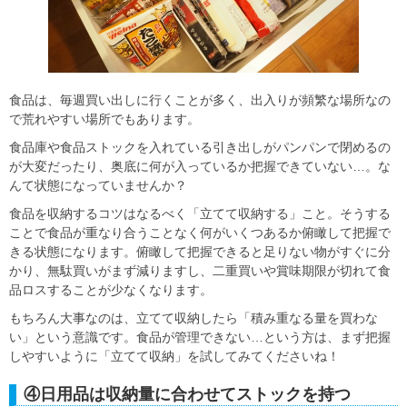
食品は、毎週買い出しに行くことが多く、出入りが頻繁な場所なの
で荒れやすい場所でもあります。
食品庫や食品ストックを入れている引き出しがパンパンで閉めるの
が大変だったり、奥底に何が入っているか把握できていない…。な
んて状態になっていませんか？
食品を収納するコツはなるべく
「立てて収納する」
こと。そうする
ことで食品が重なり合うことなく
何がいくつあるか俯瞰して把握で
きる状態
になります。俯瞰して把握できると足りない物がすぐに分
かり、無駄買いがまず減りますし、二重買いや賞味期限が切れて食
品ロスすることが少なくなります。
もちろん大事なのは、立てて収納したら
「積み重なる量を買わな
い」という意識
です。食品が管理できない…という方は、まず把握
しやすいように「立てて収納」を試してみてくださいね！
④日用品は収納量に合わせてストックを持つ