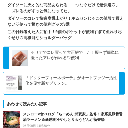
ダイソーに天才的な商品あらわる…「つなぐだけで超快適♡」
「ズレるのがずっと気になってた」
ダイソーのコレで快適度爆上がり！ホムセンじゃこの値段で買え
ない♡使って驚きの便利グッズ3選
この付録考えた人に拍手！9個のポケットが便利すぎて至れり尽
くせり♡高機能なショルダーバッグ
セリアでコレ買って大正解でした！握らず簡単に
凝ったアレが作れる♡便利...
「ドクターフィーネボーテ」がオートファジー活性
化を促す新サプリメン...
あわせて読みたい記事
スシロー×食べログ「らーめん 武双家」監修！家系風豚骨醤
油ラーメン＆新感覚冷やしとり天うどんが新登場
08月09日 11時30分