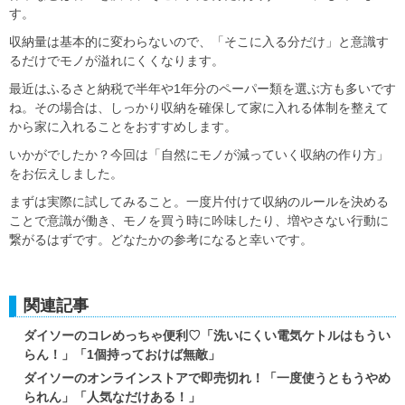
す。
収納量は基本的に変わらないので、
「そこに入る分だけ」と意識す
るだけ
でモノが溢れにくくなります。
最近はふるさと納税で半年や1年分のペーパー類を選ぶ方も多いです
ね。その場合は、
しっかり収納を確保して家に入れる体制を整えて
から
家に入れることをおすすめします。
いかがでしたか？今回は「自然にモノが減っていく収納の作り方」
をお伝えしました。
まずは実際に試してみること。一度片付けて収納のルールを決める
ことで意識が働き、モノを買う時に吟味したり、増やさない行動に
繋がるはずです。どなたかの参考になると幸いです。
関連記事
ダイソーのコレめっちゃ便利♡「洗いにくい電気ケトルはもうい
らん！」「1個持っておけば無敵」
ダイソーのオンラインストアで即売切れ！「一度使うともうやめ
られん」「人気なだけある！」