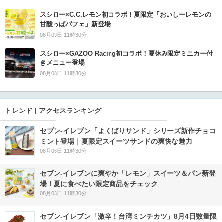
スシロー×C.C.レモン初コラボ！夏限定「おいしーレモンの
甘酸っぱパフェ」新登場
08月09日 11時30分
スシロー×GAZOO Racing初コラボ！夏休み限定ミニカー付
きメニュー登場
08月08日 11時30分
トレンド | アクセスランキング
セブン‐イレブン「よくばりサンド」シリーズ新作チョコ
ミント登場｜夏限定スイーツサンドの爽快な魅力
08月06日 11時30分
セブン‐イレブンに爽やか「レモン」スイーツ＆パン新登
場！夏に食べたい限定商品をチェック
08月03日 11時30分
セブン-イレブン「激辛！台湾ミンチカツ」8月4日数量限