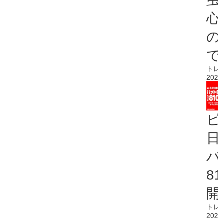
心
ト
202
ト
202