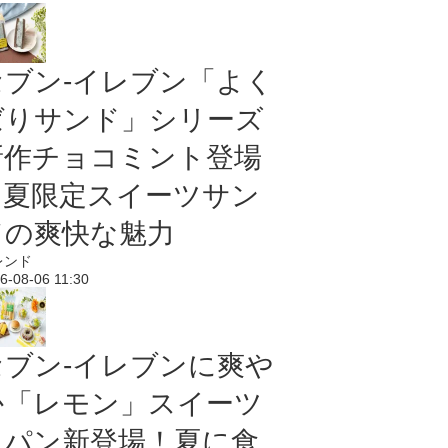
セブン‐イレブン「よく
ばりサンド」シリーズ
新作チョコミント登場
｜夏限定スイーツサン
ドの爽快な魅力
レンド
6-08-06 11:30
セブン‐イレブンに爽や
か「レモン」スイーツ
＆パン新登場！夏に食