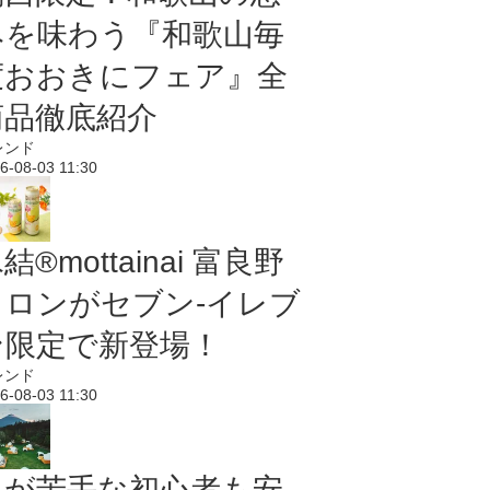
みを味わう『和歌山毎
度おおきにフェア』全
商品徹底紹介
レンド
6-08-03 11:30
結®mottainai 富良野
メロンがセブン‐イレブ
ン限定で新登場！
レンド
6-08-03 11:30
虫が苦手な初心者も安