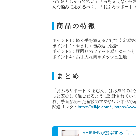
って落としそうで怖い」「首を支えながら
んな悩みに応えるべく、「おふろサポート 
商 品 の 特 徴
ポイント1：軽く手を添えるだけで安定感抜
ポイント2：やさしく包み込む設計
ポイント3：腰回りのフィット感とゆった
ポイント4：お手入れ簡単メッシュ生地
ま と め
「おふろサポート くるむん」はお風呂の不
っと安心して過ごせるように設計されてい
れ、手首が弱った産後のママやワンオペで
関連リンク：
https://allkjc.com/
,
https://w
SHIKIENが提唱する「舌