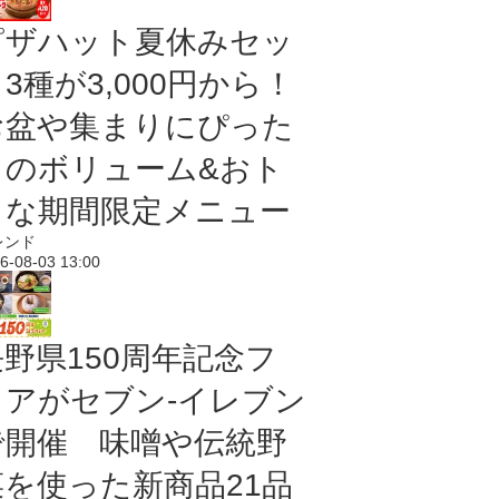
ピザハット夏休みセッ
3種が3,000円から！
お盆や集まりにぴった
りのボリューム&おト
クな期間限定メニュー
レンド
6-08-03 13:00
長野県150周年記念フ
ェアがセブン-イレブン
で開催 味噌や伝統野
菜を使った新商品21品