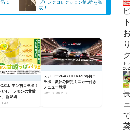
予防に
プリングコレクション第3弾を発
表！
ト
ト
202
スシロー×GAZOO Racing初コ
ラボ！夏休み限定ミニカー付き
C.C.レモン初コラボ！
メニュー登場
おいしーレモンの甘酸
2026-08-08 11:30
ェ」新登場
11:30