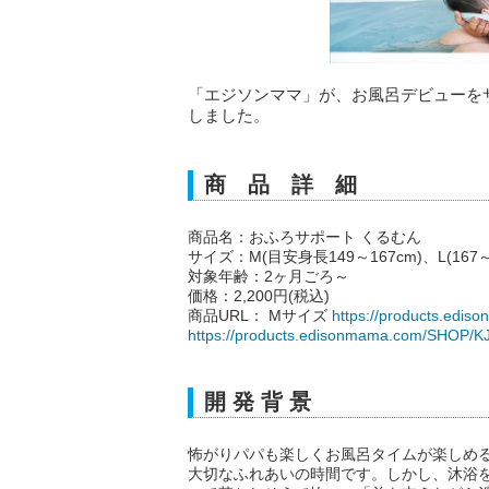
「エジソンママ」が、お風呂デビューを
しました。
商 品 詳 細
商品名：おふろサポート くるむん
サイズ：M(目安身長149～167cm)、L(167～
対象年齢：2ヶ月ごろ～
価格：2,200円(税込)
商品URL： Mサイズ
https://products.edi
https://products.edisonmama.com/SHOP/K
開 発 背 景
怖がりパパも楽しくお風呂タイムが楽しめ
大切なふれあいの時間です。しかし、沐浴