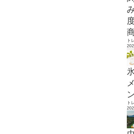
ト
202
氷
ト
202