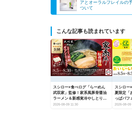
アとオーラルフレイルの
ついて
こんな記事も読まれています
スシロー×食べログ「らーめん
スシロー×
武双家」監修！家系風豚骨醤油
夏限定「
ラーメン＆新感覚冷やしとり天
っぱパフ
うどんが新登場
2026-08-09 11:30
2026-08-09 