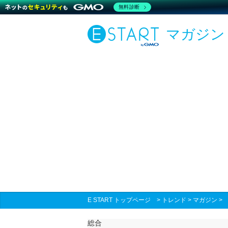
無料診断
マガジン
E START トップページ
>
トレンド
>
マガジン
総合