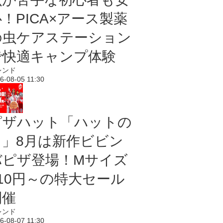
！PICA×アース製薬
の虫ケアステーション
で快適キャンプ体験
レンド
6-08-05 11:30
ピザハット「ハットの
日」8月は新作ビビン
バピザ登場！Mサイズ
810円～の特大セール
開催
レンド
6-08-07 11:30