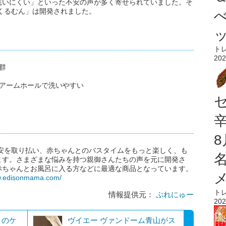
洗いにくい」といった不安の声が多く寄せられていました。そ
くるむん」は開発されました。
ト
202
群
りアームホールで洗いやすい
安を取り払い、赤ちゃんとのバスタイムをもっと楽しく、も
ます。さまざまな悩みを持つ親御さんたちの声を元に開発さ
赤ちゃんとお風呂に入る方などに最適な商品となっています。
ww.edisonmama.com/
ト
情報提供元：
ぷれにゅー
202
」のケ
ヴイエー ヴァンドーム青山がス