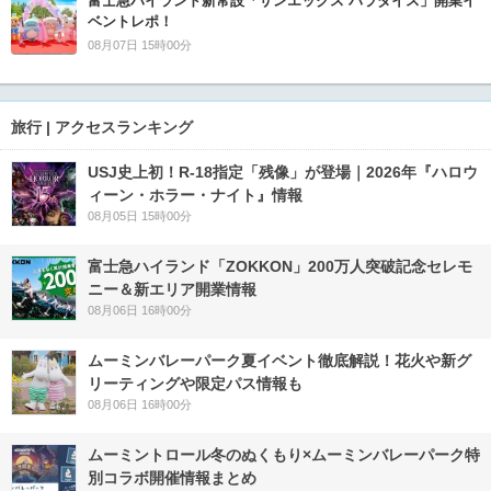
富士急ハイランド新常設「サンエックス パラダイス」開業イ
ベントレポ！
08月07日 15時00分
旅行 | アクセスランキング
USJ史上初！R-18指定「残像」が登場｜2026年『ハロウ
ィーン・ホラー・ナイト』情報
08月05日 15時00分
富士急ハイランド「ZOKKON」200万人突破記念セレモ
ニー＆新エリア開業情報
08月06日 16時00分
ムーミンバレーパーク夏イベント徹底解説！花火や新グ
リーティングや限定パス情報も
08月06日 16時00分
ムーミントロール冬のぬくもり×ムーミンバレーパーク特
別コラボ開催情報まとめ