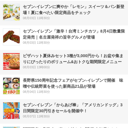
セブン‐イレブンに爽やか「レモン」スイーツ＆パン新登
場！夏に食べたい限定商品をチェック
08月03日 11時30分
セブン-イレブン「激辛！台湾ミンチカツ」8月4日数量限
定発売｜名古屋発祥の旨辛グルメが登場
08月03日 11時30分
ピザハット夏休みセット3種が3,000円から！お盆や集ま
りにぴったりのボリューム&おトクな期間限定メニュー
08月03日 13時00分
長野県150周年記念フェアがセブン-イレブンで開催 味
噌や伝統野菜を使った新商品21品が登場
08月04日 11時30分
セブン‐イレブン「からあげ棒」「アメリカンドッグ」3
日間限定30円引きセールを開催中！
08月07日 11時30分