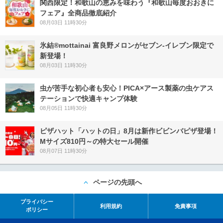
関西限定！和歌山の恵みを味わう『和歌山毎度おおきに
フェア』全商品徹底紹介
08月03日 11時30分
氷結®mottainai 富良野メロンがセブン‐イレブン限定で
新登場！
08月03日 11時30分
虫が苦手な初心者も安心！PICA×アース製薬の虫ケアス
テーションで快適キャンプ体験
08月05日 11時30分
ピザハット「ハットの日」8月は新作ビビンバピザ登場！
Mサイズ810円～の特大セール開催
08月07日 11時30分
ページの先頭へ
プライバシー
利用規約
免責事項
ポリシー