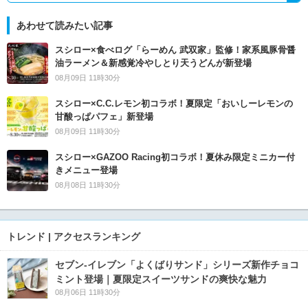
あわせて読みたい記事
スシロー×食べログ「らーめん 武双家」監修！家系風豚骨醤
油ラーメン＆新感覚冷やしとり天うどんが新登場
08月09日 11時30分
スシロー×C.C.レモン初コラボ！夏限定「おいしーレモンの
甘酸っぱパフェ」新登場
08月09日 11時30分
スシロー×GAZOO Racing初コラボ！夏休み限定ミニカー付
きメニュー登場
08月08日 11時30分
トレンド | アクセスランキング
セブン‐イレブン「よくばりサンド」シリーズ新作チョコ
ミント登場｜夏限定スイーツサンドの爽快な魅力
08月06日 11時30分