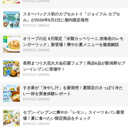
07月31日 11時30分
スターバックス初のカプセルトイ「ジョイフル カプセ
ル」が2026年8月2日に都内限定発売
07月31日 13時00分
オリーブの丘 8月限定「冷製カッペリーニ 赤海老のレモ
ンガーリック」新登場！爽やか夏メニューを徹底解説
08月01日 11時30分
長岡まつり大花火大会応援フェア｜商品6品が新潟県セブ
ン−イレブンに登場中！
07月31日 11時30分
すき家が「冷やし汁」を新発売！夏限定のさっぱり冷た
い一杯を実食体験レポート
07月31日 11時30分
セブン‐イレブンに爽やか「レモン」スイーツ＆パン新登
場！夏に食べたい限定商品をチェック
08月03日 11時30分