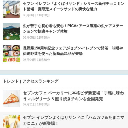
セブン‐イレブン「よくばりサンド」シリーズ新作チョコミン
ト登場｜夏限定スイーツサンドの爽快な魅力
08月06日 11時30分
虫が苦手な初心者も安心！PICA×アース製薬の虫ケアステー
ションで快適キャンプ体験
08月05日 11時30分
長野県150周年記念フェアがセブン-イレブンで開催 味噌や
伝統野菜を使った新商品21品が登場
08月04日 11時30分
トレンド | アクセスランキング
セブンカフェ ベーカリーに本格ピザ新登場！手軽に味わ
うマルゲリータ＆照り焼きチキンを全国発売
07月31日 11時30分
セブン‐イレブンよくばりサンドに「ハムカツ＆たまごマ
カロニ」が新登場！