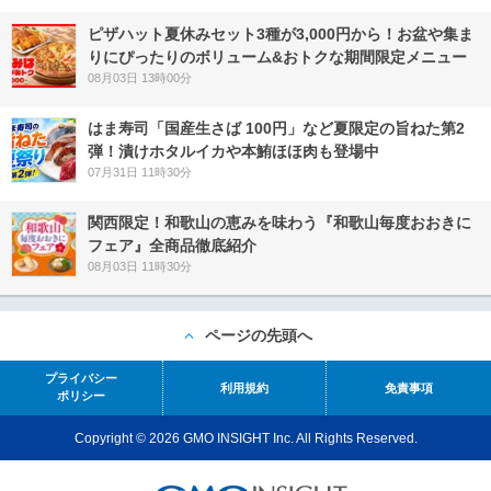
ピザハット夏休みセット3種が3,000円から！お盆や集ま
りにぴったりのボリューム&おトクな期間限定メニュー
08月03日 13時00分
はま寿司「国産生さば 100円」など夏限定の旨ねた第2
弾！漬けホタルイカや本鮪ほほ肉も登場中
07月31日 11時30分
関西限定！和歌山の恵みを味わう『和歌山毎度おおきに
フェア』全商品徹底紹介
08月03日 11時30分
ページの先頭へ
プライバシー
利用規約
免責事項
ポリシー
Copyright © 2026 GMO INSIGHT Inc. All Rights Reserved.