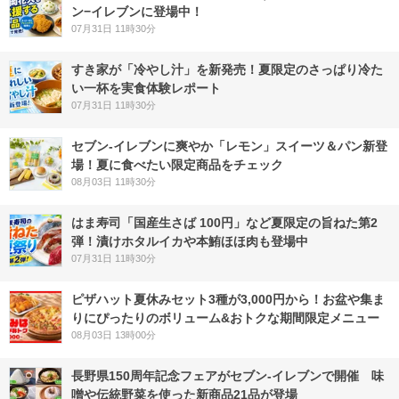
ン−イレブンに登場中！
07月31日 11時30分
すき家が「冷やし汁」を新発売！夏限定のさっぱり冷た
い一杯を実食体験レポート
07月31日 11時30分
セブン‐イレブンに爽やか「レモン」スイーツ＆パン新登
場！夏に食べたい限定商品をチェック
08月03日 11時30分
はま寿司「国産生さば 100円」など夏限定の旨ねた第2
弾！漬けホタルイカや本鮪ほほ肉も登場中
07月31日 11時30分
ピザハット夏休みセット3種が3,000円から！お盆や集ま
りにぴったりのボリューム&おトクな期間限定メニュー
08月03日 13時00分
長野県150周年記念フェアがセブン-イレブンで開催 味
噌や伝統野菜を使った新商品21品が登場