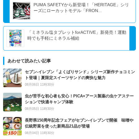
PUMA SAFETYから新登場！「HERITAGE」シリ
ーズにローカットモデル「FRON...
「ミネラル塩タブレットforACTIVE」新発売！運動
時でも手軽にミネラル補給
あわせて読みたい記事
セブン‐イレブン「よくばりサンド」シリーズ新作チョコミン
ト登場｜夏限定スイーツサンドの爽快な魅力
08月06日 11時30分
虫が苦手な初心者も安心！PICA×アース製薬の虫ケアステー
ションで快適キャンプ体験
08月05日 11時30分
長野県150周年記念フェアがセブン-イレブンで開催 味噌や
伝統野菜を使った新商品21品が登場
08月04日 11時30分