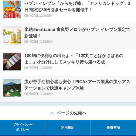
セブン‐イレブン「からあげ棒」「アメリカンドッグ」3
日間限定30円引きセールを開催中！
08月07日 11時30分
氷結®mottainai 富良野メロンがセブン‐イレブン限定で
新登場！
08月03日 11時30分
100均に便利なの出たよ～「1本丸ごとはかさばるの
よ…」小分けにしてスッキリ持ち運べる板
08月02日 11時00分
虫が苦手な初心者も安心！PICA×アース製薬の虫ケアス
テーションで快適キャンプ体験
08月05日 11時30分
ページの先頭へ
プライバシー
利用規約
免責事項
ポリシー