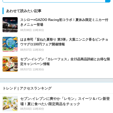
あわせて読みたい記事
スシロー×GAZOO Racing初コラボ！夏休み限定ミニカー付
きメニュー登場
08月08日 11時30分
はま寿司「旨ねた夏祭り 第3弾」大葉ニンニク香るビンチョ
ウマグロ100円フェア開催情報
08月07日 11時30分
セブン‐イレブン「カレーフェス」全15品商品詳細とお得な限
定キャンペーン情報
08月07日 11時30分
トレンド | アクセスランキング
セブン‐イレブンに爽やか「レモン」スイーツ＆パン新登
場！夏に食べたい限定商品をチェック
08月03日 11時30分