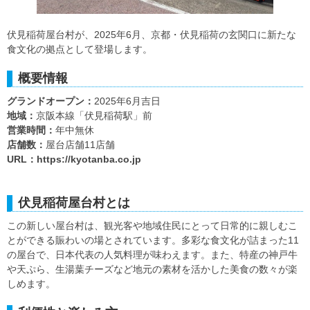
伏見稲荷屋台村が、2025年6月、京都・伏見稲荷の玄関口に新たな
食文化の拠点として登場します。
概要情報
グランドオープン：
2025年6月吉日
地域：
京阪本線「伏見稲荷駅」前
営業時間：
年中無休
店舗数：
屋台店舗11店舗
URL：
https://kyotanba.co.jp
伏見稲荷屋台村とは
この新しい屋台村は、観光客や地域住民にとって日常的に親しむこ
とができる賑わいの場とされています。多彩な食文化が詰まった11
の屋台で、日本代表の人気料理が味わえます。また、特産の神戸牛
や天ぷら、生湯葉チーズなど地元の素材を活かした美食の数々が楽
しめます。