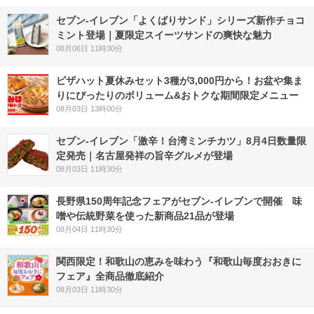
セブン‐イレブン「よくばりサンド」シリーズ新作チョコ
ミント登場｜夏限定スイーツサンドの爽快な魅力
08月06日 11時30分
ピザハット夏休みセット3種が3,000円から！お盆や集ま
りにぴったりのボリューム&おトクな期間限定メニュー
08月03日 13時00分
セブン-イレブン「激辛！台湾ミンチカツ」8月4日数量限
定発売｜名古屋発祥の旨辛グルメが登場
08月03日 11時30分
長野県150周年記念フェアがセブン-イレブンで開催 味
噌や伝統野菜を使った新商品21品が登場
08月04日 11時30分
関西限定！和歌山の恵みを味わう『和歌山毎度おおきに
フェア』全商品徹底紹介
08月03日 11時30分