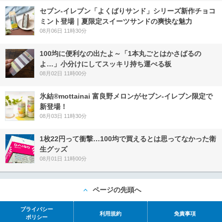
セブン‐イレブン「よくばりサンド」シリーズ新作チョコ
ミント登場｜夏限定スイーツサンドの爽快な魅力
08月06日 11時30分
100均に便利なの出たよ～「1本丸ごとはかさばるの
よ…」小分けにしてスッキリ持ち運べる板
08月02日 11時00分
氷結®mottainai 富良野メロンがセブン‐イレブン限定で
新登場！
08月03日 11時30分
1枚22円って衝撃…100均で買えるとは思ってなかった衛
生グッズ
08月01日 11時00分
ページの先頭へ
プライバシー
利用規約
免責事項
ポリシー