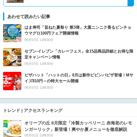
あわせて読みたい記事
はま寿司「旨ねた夏祭り 第3弾」大葉ニンニク香るビンチョ
ウマグロ100円フェア開催情報
08月07日 11時30分
セブン‐イレブン「カレーフェス」全15品商品詳細とお得な限
定キャンペーン情報
08月07日 11時30分
ピザハット「ハットの日」8月は新作ビビンバピザ登場！Mサ
イズ810円～の特大セール開催
08月07日 11時30分
トレンド | アクセスランキング
オリーブの丘 8月限定「冷製カッペリーニ 赤海老のレモ
ンガーリック」新登場！爽やか夏メニューを徹底解説
08月01日 11時30分