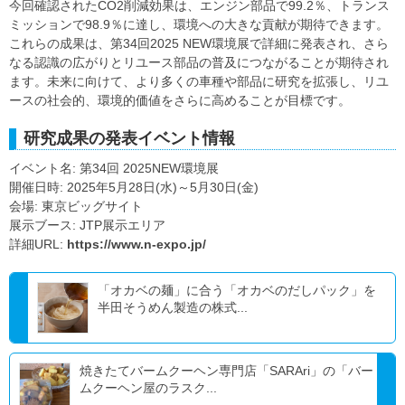
今回確認されたCO2削減効果は、エンジン部品で99.2％、トランス
ミッションで98.9％に達し、環境への大きな貢献が期待できます。
これらの成果は、第34回2025 NEW環境展で詳細に発表され、さら
なる認識の広がりとリユース部品の普及につながることが期待され
ます。未来に向けて、より多くの車種や部品に研究を拡張し、リユ
ースの社会的、環境的価値をさらに高めることが目標です。
研究成果の発表イベント情報
イベント名: 第34回 2025NEW環境展
開催日時: 2025年5月28日(水)～5月30日(金)
会場: 東京ビッグサイト
展示ブース: JTP展示エリア
詳細URL:
https://www.n-expo.jp/
「オカベの麺」に合う「オカベのだしパック」を
半田そうめん製造の株式...
焼きたてバームクーヘン専門店「SARAri」の「バー
ムクーヘン屋のラスク...