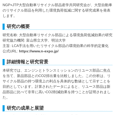
NGP×JTP大型自動車リサイクル部品産学共同研究会が、大型自動車
のリサイクル部品を利用した環境負荷低減に関する研究成果を発表
します。
研究の概要
研究名称: 大型自動車リサイクル部品による環境負荷低減効果の研究
研究協力機関: 富山県立大学、明治大学
主旨: LCA手法を用いたリサイクル部品の環境効果の科学的定量化
公式URL:
https://www.n-expo.jp/
詳細情報と研究背景
本研究では、エンジンとトランスミッションのリユース部品に焦点
を当て、新品部品とのCO2排出量を比較しました。この分析は、リ
サイクル部品の持つ環境上の利点を具体的な数値として示すことを
目的としています。計算されたデータによると、リユース部品は新
品部品に比べて非常に高いCO2削減効果を持つことが証明されまし
た。
研究の成果と展望