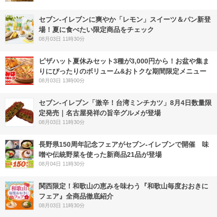
セブン‐イレブンに爽やか「レモン」スイーツ＆パン新登
場！夏に食べたい限定商品をチェック
08月03日 11時30分
ピザハット夏休みセット3種が3,000円から！お盆や集ま
りにぴったりのボリューム&おトクな期間限定メニュー
08月03日 13時00分
セブン-イレブン「激辛！台湾ミンチカツ」8月4日数量限
定発売｜名古屋発祥の旨辛グルメが登場
08月03日 11時30分
長野県150周年記念フェアがセブン-イレブンで開催 味
噌や伝統野菜を使った新商品21品が登場
08月04日 11時30分
関西限定！和歌山の恵みを味わう『和歌山毎度おおきに
フェア』全商品徹底紹介
08月03日 11時30分