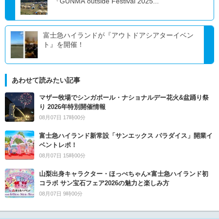
『GUNMA outside Festival 2025...
富士急ハイランドが『アウトドアシアターイベン
ト』を開催！
あわせて読みたい記事
マザー牧場でシンガポール・ナショナルデー花火&盆踊り祭
り 2026年特別開催情報
08月07日 17時00分
富士急ハイランド新常設「サンエックス パラダイス」開業イ
ベントレポ！
08月07日 15時00分
山梨出身キャラクター・ほっぺちゃん×富士急ハイランド初
コラボ サン宝石フェア2026の魅力と楽しみ方
08月07日 9時00分