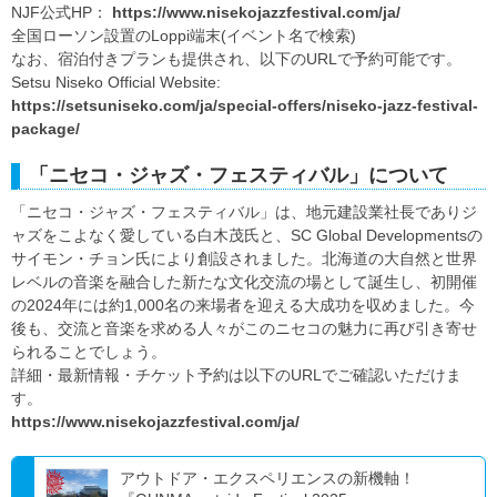
NJF公式HP：
https://www.nisekojazzfestival.com/ja/
全国ローソン設置のLoppi端末(イベント名で検索)
なお、宿泊付きプランも提供され、以下のURLで予約可能です。
Setsu Niseko Official Website:
https://setsuniseko.com/ja/special-offers/niseko-jazz-festival-
package/
「ニセコ・ジャズ・フェスティバル」について
「ニセコ・ジャズ・フェスティバル」は、地元建設業社長でありジ
ャズをこよなく愛している白木茂氏と、SC Global Developmentsの
サイモン・チョン氏により創設されました。北海道の大自然と世界
レベルの音楽を融合した新たな文化交流の場として誕生し、初開催
の2024年には約1,000名の来場者を迎える大成功を収めました。今
後も、交流と音楽を求める人々がこのニセコの魅力に再び引き寄せ
られることでしょう。
詳細・最新情報・チケット予約は以下のURLでご確認いただけま
す。
https://www.nisekojazzfestival.com/ja/
アウトドア・エクスペリエンスの新機軸！