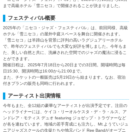
まで高級ホテル「雪ニセコ」で開催されることが決まりました。
フェスティバル概要
2025年の「ニセコ・ジャズ・フェスティバル」は、前回同様、高級
ホテル「雪ニセコ」の屋外中庭スペースを舞台に開催されます。
「雪ニセコ」は羊蹄山を背景に評判の高いラグジュアリーホテル
で、昨年のフェスティバルでも大変な好評を博しました。今年もま
た、美しい自然と共に、洗練された空間でのジャズの魔法に浸るこ
とができます。
開催日程は、2025年7月18日から20日までの3日間。開場時間は毎
日15:30、開演時間は16:00から21:00まで。
また、チケットの一般販売は5月19日から始まります。なお、宿泊
付きプランの販売も同時に行われます。
アーティスト出演情報
今年もまた、全12組の豪華なアーティストが出演予定です。注目の
ヘッドライナーには、ケイコ・リーオルケスタ・デ・ラ・ルス、ア
ンドレア・モティス デュオ featuring ジョゼップ・トラヴァーなど
が名を連ねています。地域の若手育成にも注力し、Mt.ようていジュ
ニアジャズスクールの生徒たちや地元バンド Ree Bandがオープニ