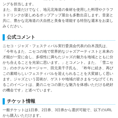
ングを担当します。
また、音楽だけでなく、地元北海道の食材を使用した料理やクラフ
トドリンクが楽しめるポップアップ屋台も多数出店します。音楽と
共に、豊かな北海道の大自然と美食を堪能する特別な週末をお楽し
みください。
公式コメント
ニセコ・ジャズ・フェスティバル実行委員会代表の白木茂氏は、
「今年もまた、ニセコの地で世界的なジャズアーティストと未来の
才能が一堂に会し、多様性に満ちたジャズの魅力を地域とともに分
かち合えることを光栄に思います。」とコメント。また、「雪ニセ
コ」のホテルマネージャー、田元美千子氏も、「昨年に続き、再び
この素晴らしいフェスティバルを迎えられることを大変嬉しく思い
ます。ジャズという芸術が、ゲストや地域の皆さまをつなげてくれ
るこのイベントは、夏のニセコの新たな魅力を体感いただける絶好
の機会です」と述べています。
チケット情報
一般チケットは1日券、2日券、3日券から選択可能で、以下のURL
から購入いただけます。