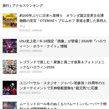
旅行 | アクセスランキング
約200年ぶりに日本へ里帰り オランダ国立世界文化博
物館の至宝「OTEMAE～ブロムホフ 茶道を愛した異邦人
～」
08月02日 15時00分
USJ史上初！R-18指定「残像」が登場｜2026年『ハロウ
ィーン・ホラー・ナイト』情報
08月05日 15時00分
レゴランドで楽しむ！家族と過ごす仮装＆フォトジェニ
ックなハロウィン2026
08月03日 15時00分
ユニバーサル・スタジオ・ジャパン初参加！25周年のエ
ンターテイメントで天神祭船渡御を“超元気”に応援
08月01日 9時00分
ムーミントロール冬のぬくもり×ムーミンバレーパーク特