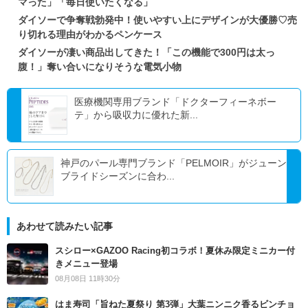
マった」「毎日使いたくなる」
ダイソーで争奪戦勃発中！使いやすい上にデザインが大優勝♡売
り切れる理由がわかるペンケース
ダイソーが凄い商品出してきた！「この機能で300円は太っ
腹！」奪い合いになりそうな電気小物
医療機関専用ブランド「ドクターフィーネボー
テ」から吸収力に優れた新...
神戸のパール専門ブランド「PELMOIR」がジューン
ブライドシーズンに合わ...
あわせて読みたい記事
スシロー×GAZOO Racing初コラボ！夏休み限定ミニカー付
きメニュー登場
08月08日 11時30分
はま寿司「旨ねた夏祭り 第3弾」大葉ニンニク香るビンチョ