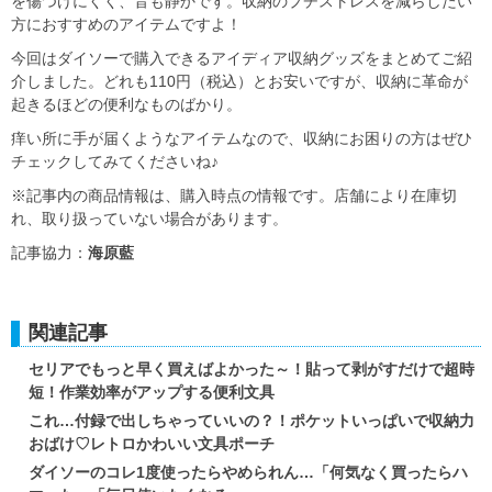
を傷つけにくく、音も静かです。収納のプチストレスを減らしたい
方におすすめのアイテムですよ！
今回はダイソーで購入できるアイディア収納グッズをまとめてご紹
介しました。どれも110円（税込）とお安いですが、収納に革命が
起きるほどの便利なものばかり。
痒い所に手が届くようなアイテムなので、収納にお困りの方はぜひ
チェックしてみてくださいね♪
※記事内の商品情報は、購入時点の情報です。店舗により在庫切
れ、取り扱っていない場合があります。
記事協力：
海原藍
関連記事
セリアでもっと早く買えばよかった～！貼って剥がすだけで超時
短！作業効率がアップする便利文具
これ…付録で出しちゃっていいの？！ポケットいっぱいで収納力
おばけ♡レトロかわいい文具ポーチ
ダイソーのコレ1度使ったらやめられん…「何気なく買ったらハ