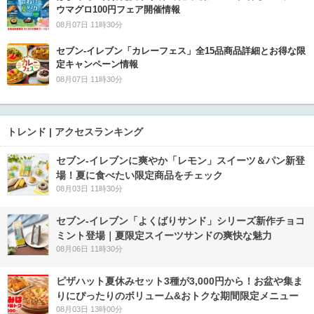
ウマグロ100円フェア開催情報
08月07日 11時30分
セブン‐イレブン「カレーフェス」全15品商品詳細とお得な限
定キャンペーン情報
08月07日 11時30分
トレンド | アクセスランキング
セブン‐イレブンに爽やか「レモン」スイーツ＆パン新登
場！夏に食べたい限定商品をチェック
08月03日 11時30分
セブン‐イレブン「よくばりサンド」シリーズ新作チョコ
ミント登場｜夏限定スイーツサンドの爽快な魅力
08月06日 11時30分
ピザハット夏休みセット3種が3,000円から！お盆や集ま
りにぴったりのボリューム&おトクな期間限定メニュー
08月03日 13時00分