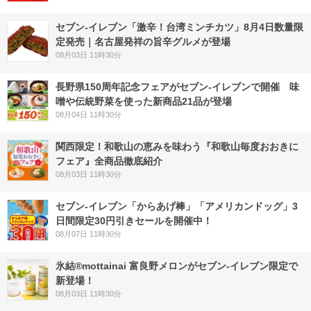
セブン-イレブン「激辛！台湾ミンチカツ」8月4日数量限
定発売｜名古屋発祥の旨辛グルメが登場
08月03日 11時30分
長野県150周年記念フェアがセブン-イレブンで開催 味
噌や伝統野菜を使った新商品21品が登場
08月04日 11時30分
関西限定！和歌山の恵みを味わう『和歌山毎度おおきに
フェア』全商品徹底紹介
08月03日 11時30分
セブン‐イレブン「からあげ棒」「アメリカンドッグ」3
日間限定30円引きセールを開催中！
08月07日 11時30分
氷結®mottainai 富良野メロンがセブン‐イレブン限定で
新登場！
08月03日 11時30分