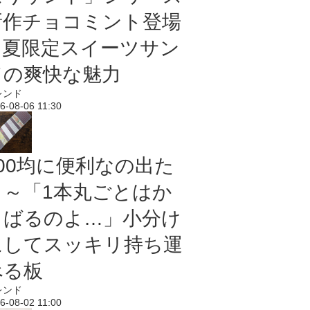
新作チョコミント登場
｜夏限定スイーツサン
ドの爽快な魅力
レンド
6-08-06 11:30
100均に便利なの出た
よ～「1本丸ごとはか
さばるのよ…」小分け
にしてスッキリ持ち運
べる板
レンド
6-08-02 11:00