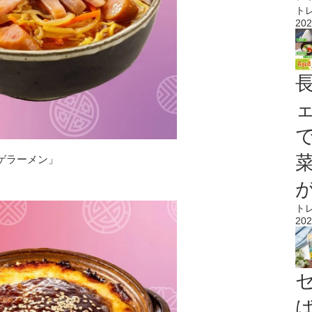
ト
202
ゲラーメン」
ト
202