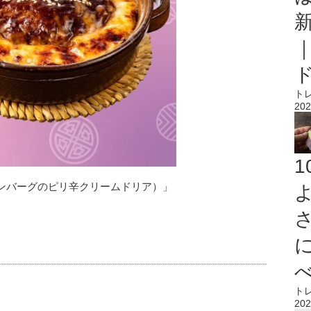
ト
202
ンバーグのピリ辛クリームドリア）」
ト
202