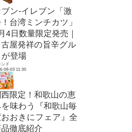
セブン-イレブン「激
辛！台湾ミンチカツ」
8月4日数量限定発売｜
名古屋発祥の旨辛グル
メが登場
レンド
6-08-03 11:30
関西限定！和歌山の恵
みを味わう『和歌山毎
度おおきにフェア』全
商品徹底紹介