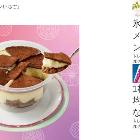
ンいちご」
氷
ト
202
1
ト
202