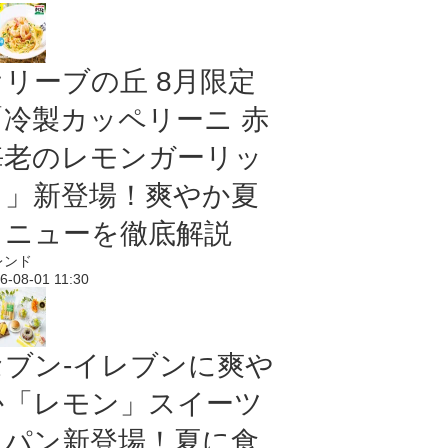
オリーブの丘 8月限定
「冷製カッペリーニ 赤
海老のレモンガーリッ
ク」新登場！爽やか夏
メニューを徹底解説
レンド
6-08-01 11:30
セブン‐イレブンに爽や
か「レモン」スイーツ
＆パン新登場！夏に食