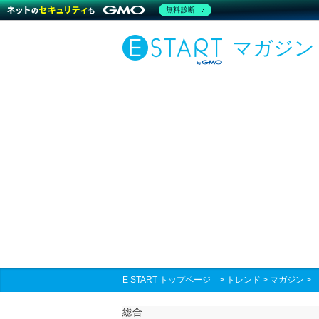
無料診断
マガジン
E START トップページ
>
トレンド
>
マガジン
総合