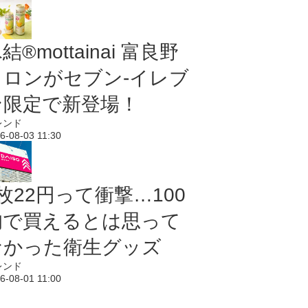
結®mottainai 富良野
メロンがセブン‐イレブ
ン限定で新登場！
レンド
6-08-03 11:30
枚22円って衝撃…100
均で買えるとは思って
なかった衛生グッズ
レンド
6-08-01 11:00