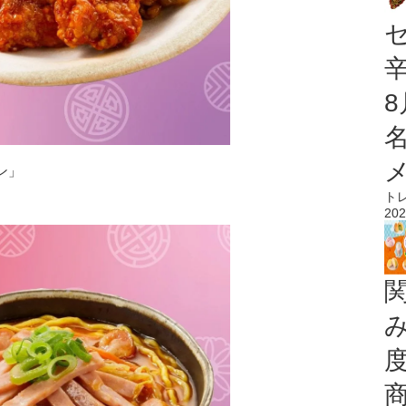
ン」
ト
202