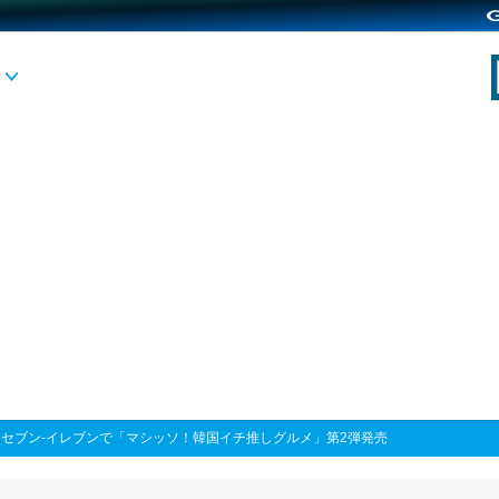
>
セブン‐イレブンで「マシッソ！韓国イチ推しグルメ」第2弾発売