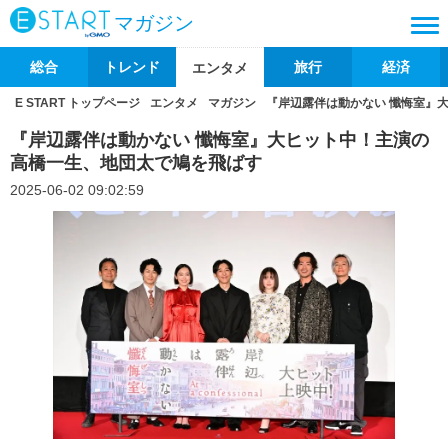
マガジン
総合
トレンド
旅行
経済
エンタメ
E START トップページ
エンタメ
マガジン
『岸辺露伴は動かない 懺悔室』
『岸辺露伴は動かない 懺悔室』大ヒット中！主演の
高橋一生、地団太で鳩を飛ばす
2025-06-02 09:02:59