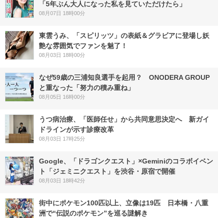
「5年ぶん大人になった私を見ていただけたら」
08月07日 18時00分
東雲うみ、「スピリッツ」の表紙＆グラビアに登場し妖
艶な雰囲気でファンを魅了！
08月03日 18時00分
なぜ59歳の三浦知良選手を起用？ ONODERA GROUP
と重なった「努力の積み重ね」
08月05日 16時00分
うつ病治療、「医師任せ」から共同意思決定へ 新ガイ
ドラインが示す診療改革
08月03日 17時25分
Google、「ドラゴンクエスト」×Geminiのコラボイベン
ト「ジェミニクエスト」を渋谷・原宿で開催
08月03日 18時42分
街中にポケモン100匹以上、立像は19匹 日本橋・八重
洲で“伝説のポケモン”を巡る謎解き