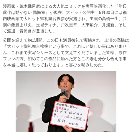
漫画家・荒木飛呂彦による大人気コミックを実写映画化した『岸辺
露伴は動かない 懺悔室』が現在、大ヒット公開中！5月30日には都
内映画館で大ヒット御礼舞台挨拶が実施され、主演の高橋一生、共
演の飯豊まりえ、玉城ティナ、戸次重幸、大東駿介、井浦新、そし
て渡辺一貴監督が登壇した。
公開を迎えて約1週間。この日も満員御礼で実施され、主演の高橋は
「大ヒット御礼舞台挨拶という事で、これほど嬉しい事はありませ
ん。これまで実写シリーズとして支えてくださいました皆様、原作
ファンの方、初めてこの作品に触れた方とこの場を分かち合える事
を本当に嬉しく思っております」と喜びを噛みしめた。