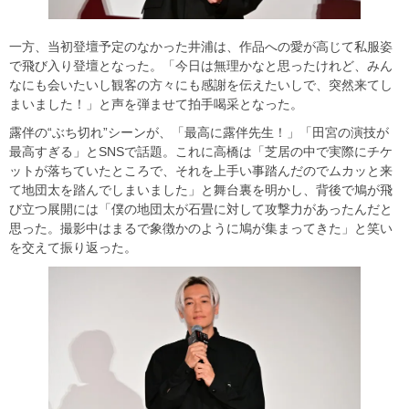
一方、当初登壇予定のなかった井浦は、作品への愛が高じて私服姿
で飛び入り登壇となった。「今日は無理かなと思ったけれど、みん
なにも会いたいし観客の方々にも感謝を伝えたいしで、突然来てし
まいました！」と声を弾ませて拍手喝采となった。
露伴の“ぶち切れ”シーンが、「最高に露伴先生！」「田宮の演技が
最高すぎる」とSNSで話題。これに高橋は「芝居の中で実際にチケ
ットが落ちていたところで、それを上手い事踏んだのでムカッと来
て地団太を踏んでしまいました」と舞台裏を明かし、背後で鳩が飛
び立つ展開には「僕の地団太が石畳に対して攻撃力があったんだと
思った。撮影中はまるで象徴かのように鳩が集まってきた」と笑い
を交えて振り返った。