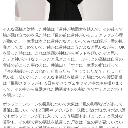
そんな高橋と対峙した井浦は「露伴が地団太を踏んで、その後ろで
鳩が飛び立つのを見た時に『目の前に露伴がいる…』とファン心理
が動いた。一生君は本当に露伴だなと。いってみれば僕が一番の観
客として楽しめていて、確かに露伴はこうだよなと思いながら。OK
を貰った時には、これは映画の神様からギフトを頂いたぞと思っ
た」と神がかりなシーンだと見どころに。しかし当の高橋は自分の
背後で起こった事ゆえに、井浦曰く「すぐに一生君の所に行って
『今の鳩凄かったよね!?』と言ったら『そうでしたか？』と…」と
思い出し笑いだった。そんな名演技を披露した鳩について渡辺監督
は「撮影スタッフが4、5日をかけてヴェネツィア中の鳩を撮りまく
って、その中から厳選された助演賞ものの鳩たちです」とこだわり
を明かした。
ポップコーンシーンの撮影について大東は「風の影響などがあって
普通に難しい。でも2日間やっていると、失敗しなければいけない所
でもポップコーンが口に入ってしまう場面もありました」と意外な
苦労も。その横で声の演技を披露した戸次は「生の声が欲しいとい