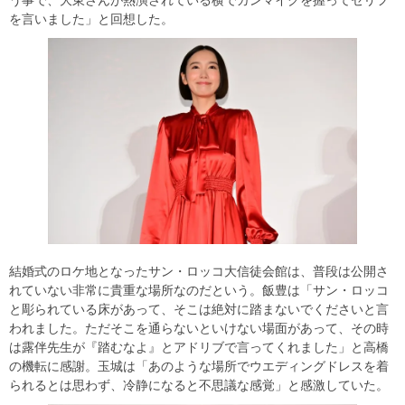
う事で、大東さんが熱演されている横でガンマイクを握ってセリフ
を言いました」と回想した。
結婚式のロケ地となったサン・ロッコ大信徒会館は、普段は公開さ
れていない非常に貴重な場所なのだという。飯豊は「サン・ロッコ
と彫られている床があって、そこは絶対に踏まないでくださいと言
われました。ただそこを通らないといけない場面があって、その時
は露伴先生が『踏むなよ』とアドリブで言ってくれました」と高橋
の機転に感謝。玉城は「あのような場所でウエディングドレスを着
られるとは思わず、冷静になると不思議な感覚」と感激していた。