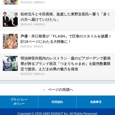
08月05日 15時55分
松村北斗と今田美桜、急逝した東野圭吾氏へ誓う「多く
の方へ届けていけたら」
08月04日 14時00分
声優・井口裕香が「FLASH」で圧巻のスタイルを披露！
計18ページにわたる大特集に！
08月05日 7時00分
明治神宮外苑内のレストラン・森のビアガーデンで新潟
県が誇るブランド枝豆「つまりちゃまめ」を販売数量限
定で提供。えだまめ県の魅力を発信
08月05日 15時51分
ページの先頭へ
プライバシー
利用規約
免責事項
ポリシー
Copyright © 2026 GMO INSIGHT Inc. All Rights Reserved.