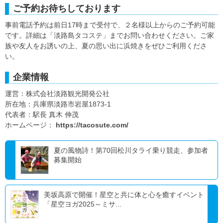
ご予約お待ちしております
事前電話予約は前日17時まで受付で、２名様以上からのご予約可能
です。詳細は「淡路島タコステ」までお問い合わせください。ご家
族や友人をお誘いの上、夏の思い出に浜焼きをぜひご利用くださ
い。
企業情報
運営：株式会社淡路観光開発公社
所在地：兵庫県淡路市岩屋1873-1
代表者：駅長 真木 伸茂
ホームページ：
https://tacosute.com/
夏の風物詩！第70回松川タライ乗り競走、参加者
募集開始
美坂高原で開催！星空と共に体と心を癒すイベント
「星空ヨガ2025～ミサ...