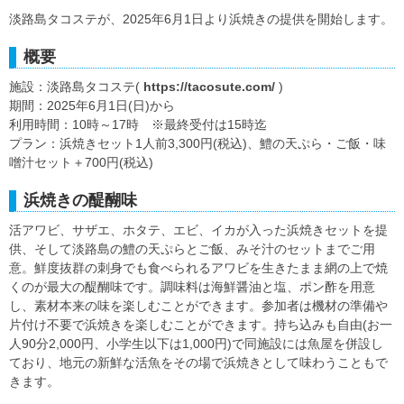
淡路島タコステが、2025年6月1日より浜焼きの提供を開始します。
概要
施設：淡路島タコステ(
https://tacosute.com/
)
期間：2025年6月1日(日)から
利用時間：10時～17時 ※最終受付は15時迄
プラン：浜焼きセット1人前3,300円(税込)、鱧の天ぷら・ご飯・味
噌汁セット＋700円(税込)
浜焼きの醍醐味
活アワビ、サザエ、ホタテ、エビ、イカが入った浜焼きセットを提
供、そして淡路島の鱧の天ぷらとご飯、みそ汁のセットまでご用
意。鮮度抜群の刺身でも食べられるアワビを生きたまま網の上で焼
くのが最大の醍醐味です。調味料は海鮮醤油と塩、ポン酢を用意
し、素材本来の味を楽しむことができます。参加者は機材の準備や
片付け不要で浜焼きを楽しむことができます。持ち込みも自由(お一
人90分2,000円、小学生以下は1,000円)で同施設には魚屋を併設し
ており、地元の新鮮な活魚をその場で浜焼きとして味わうこともで
きます。