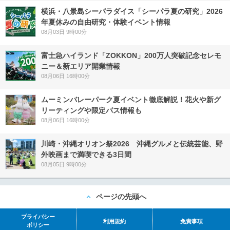
横浜・八景島シーパラダイス「シーパラ夏の研究」2026
年夏休みの自由研究・体験イベント情報
08月03日 9時00分
富士急ハイランド「ZOKKON」200万人突破記念セレモ
ニー＆新エリア開業情報
08月06日 16時00分
ムーミンバレーパーク夏イベント徹底解説！花火や新グ
リーティングや限定パス情報も
08月06日 16時00分
川崎・沖縄オリオン祭2026 沖縄グルメと伝統芸能、野
外映画まで満喫できる3日間
08月05日 9時00分
ページの先頭へ
プライバシー
利用規約
免責事項
ポリシー