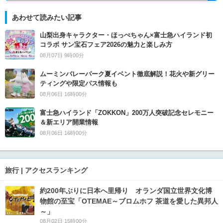
あわせて読みたい記事
山梨出身キャラクター・ほっぺちゃん×富士急ハイランド初
コラボ サン宝石フェア2026の魅力と楽しみ方
08月07日 9時00分
ムーミンバレーパーク夏イベント徹底解説！花火や新グリー
ティングや限定パス情報も
08月06日 16時00分
富士急ハイランド「ZOKKON」200万人突破記念セレモニー
＆新エリア開業情報
08月06日 16時00分
旅行 | アクセスランキング
約200年ぶりに日本へ里帰り オランダ国立世界文化博
物館の至宝「OTEMAE～ブロムホフ 茶道を愛した異邦人
～」
08月02日 15時00分