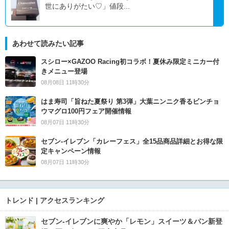
世にありがたい♡」値段...
あわせて読みたい記事
スシロー×GAZOO Racing初コラボ！夏休み限定ミニカー付
きメニュー登場
08月08日 11時30分
はま寿司「旨ねた夏祭り 第3弾」大葉ニンニク香るビンチョ
ウマグロ100円フェア開催情報
08月07日 11時30分
セブン‐イレブン「カレーフェス」全15品商品詳細とお得な限
定キャンペーン情報
08月07日 11時30分
トレンド | アクセスランキング
セブン‐イレブンに爽やか「レモン」スイーツ＆パン新登