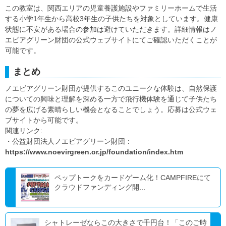
この教室は、関西エリアの児童養護施設やファミリーホームで生活
する小学1年生から高校3年生の子供たちを対象としています。健康
状態に不安がある場合の参加は避けていただきます。詳細情報はノ
エビアグリーン財団の公式ウェブサイトにてご確認いただくことが
可能です。
まとめ
ノエビアグリーン財団が提供するこのユニークな体験は、自然保護
についての興味と理解を深める一方で飛行機体験を通じて子供たち
の夢を広げる素晴らしい機会となることでしょう。応募は公式ウェ
ブサイトから可能です。
関連リンク:
・公益財団法人ノエビアグリーン財団：
https://www.noevirgreen.or.jp/foundation/index.htm
ペップトークをカードゲーム化！CAMPFIREにて
クラウドファンディング開...
シャトレーゼならこの大きさで千円台！「このご時