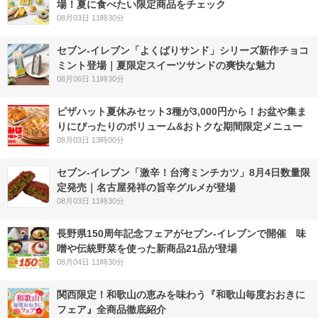
場！夏に食べたい限定商品をチェック
08月03日 11時30分
セブン‐イレブン「よくばりサンド」シリーズ新作チョコ
ミント登場｜夏限定スイーツサンドの爽快な魅力
08月06日 11時30分
ピザハット夏休みセット3種が3,000円から！お盆や集ま
りにぴったりのボリューム&おトクな期間限定メニュー
08月03日 13時00分
セブン-イレブン「激辛！台湾ミンチカツ」8月4日数量限
定発売｜名古屋発祥の旨辛グルメが登場
08月03日 11時30分
長野県150周年記念フェアがセブン-イレブンで開催 味
噌や伝統野菜を使った新商品21品が登場
08月04日 11時30分
関西限定！和歌山の恵みを味わう『和歌山毎度おおきに
フェア』全商品徹底紹介