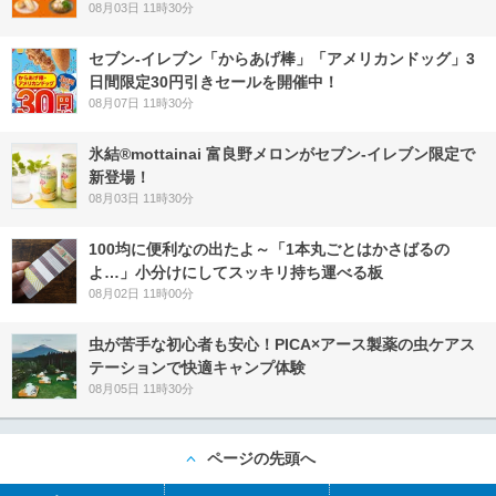
08月03日 11時30分
セブン‐イレブン「からあげ棒」「アメリカンドッグ」3
日間限定30円引きセールを開催中！
08月07日 11時30分
氷結®mottainai 富良野メロンがセブン‐イレブン限定で
新登場！
08月03日 11時30分
100均に便利なの出たよ～「1本丸ごとはかさばるの
よ…」小分けにしてスッキリ持ち運べる板
08月02日 11時00分
虫が苦手な初心者も安心！PICA×アース製薬の虫ケアス
テーションで快適キャンプ体験
08月05日 11時30分
ページの先頭へ