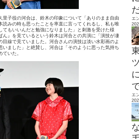
久里子役の河合は、鈴木の印象について「ありのまま自由
エ
本読みの時も思ったことを率直に言ってくれるし、私も唯
202
してもいいんだと勉強になりました」と刺激を受けた様
ぱん』を見ているという鈴木は河合との共演に「演技が凄
の目線で見ていました。河合さんの演技は淡い水彩画のよ
思いました」と絶賛し、河合は「そのように思った気持ち
めていた。
エ
202