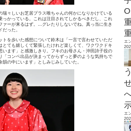
O
の瑞々しいお芝居プラス唯ちゃんの何かになりかけている
乗っかっている。これは注目されてしかるべきだし、これ
ファーが来るはず。…グレたりしないでね。真っ当に生き
ドだった。
ットを歩いた感想について鈴木は「一言で言わせていただ
エ
はとても嬉しくて緊張したけれど楽しくて、ワクワクドキ
202
思います」と感激しきり。フキのお母さん・沖田詩子役の
り「コンペ出品が決まってからずっと夢のような気持ちで
余韻の中にいます」としみじみしていた。
エ
202