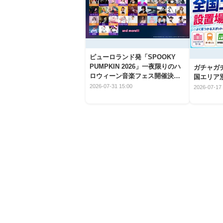
ピューロランド発「SPOOKY
PUMPKIN 2026」一夜限りのハ
ガチャガ
ロウィーン音楽フェス開催決
国エリア別
定！
2026-07-31 15:00
2026-07-17 