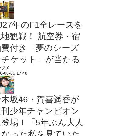
027年のF1全レースを
現地観戦！ 航空券・宿
泊費付き「夢のシーズ
ンチケット」が当たる
ンタメ
6-08-05 17:48
乃木坂46・賀喜遥香が
週刊少年チャンピオン
に登場！「5年ぶん大人
になった私を見ていた