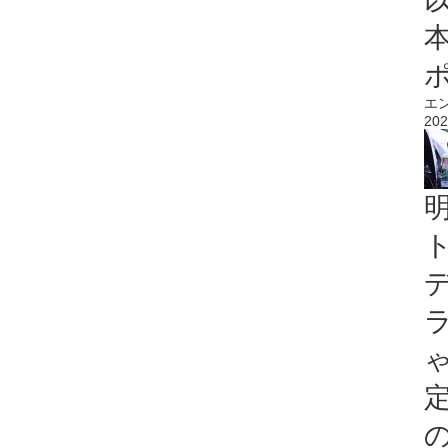
エ
202