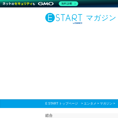
無料診断
マガジン
E START トップページ
>
エンタメ
>
マガジン
総合