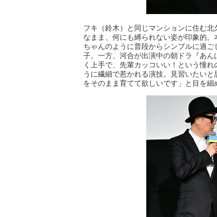
フキ（鈴木）と同じマンションに住む北
なまま、何にも縛られない姿が印象的。
ちゃんのように普段からシンプルに過ご
子。一方、河合が出演中の朝ドラ『あん
く上手で、先輩カッコいい！という憧れ
うに繊細で惹かれる演技。見習いたいと
をそのまま育てて欲しいです」と目を細