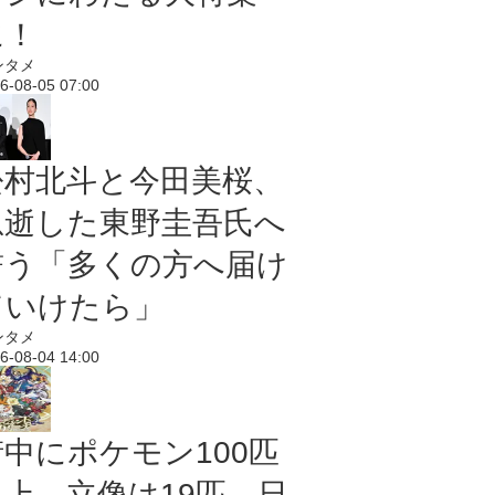
に！
ンタメ
6-08-05 07:00
松村北斗と今田美桜、
急逝した東野圭吾氏へ
誓う「多くの方へ届け
ていけたら」
ンタメ
6-08-04 14:00
街中にポケモン100匹
以上、立像は19匹 日