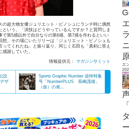
G
エ
スの超大物女優ジュリエット・ビノシュにランチ時に偶然
たという。「演技はどうやっているんですか？と質問しま
事で第5感以外で自分なりの第6感、第7感を作れるといい
回想。その場にいたリリーは「ジュリエット・ビノシュも
言ってくれたね」と振り返り、同じく石田も「真剣に答え
に感謝していた。
情報提供元：
マガジンサミット
エ
202
伝説
Sports Graphic Number 追悼特集
』デザ
号「NumberPLUS 長嶋茂雄」
（仮）の発...