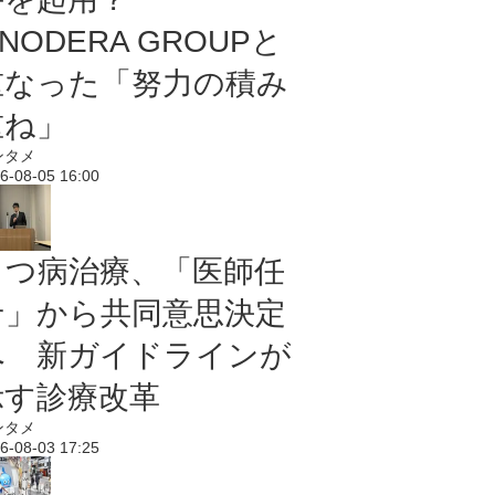
NODERA GROUPと
重なった「努力の積み
重ね」
ンタメ
6-08-05 16:00
うつ病治療、「医師任
せ」から共同意思決定
へ 新ガイドラインが
示す診療改革
ンタメ
6-08-03 17:25