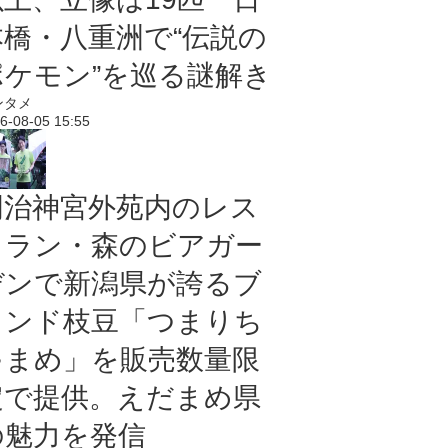
本橋・八重洲で“伝説の
ポケモン”を巡る謎解き
ンタメ
6-08-05 15:55
明治神宮外苑内のレス
トラン・森のビアガー
デンで新潟県が誇るブ
ランド枝豆「つまりち
ゃまめ」を販売数量限
定で提供。えだまめ県
の魅力を発信