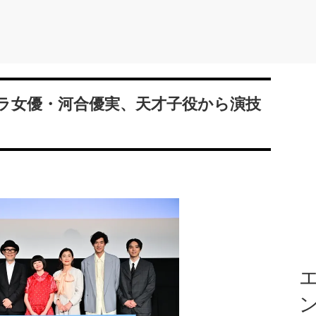
ラ女優・河合優実、天才子役から演技
エ