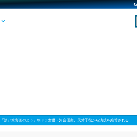
>
「淡い水彩画のよう」朝ドラ女優・河合優実、天才子役から演技を絶賛される