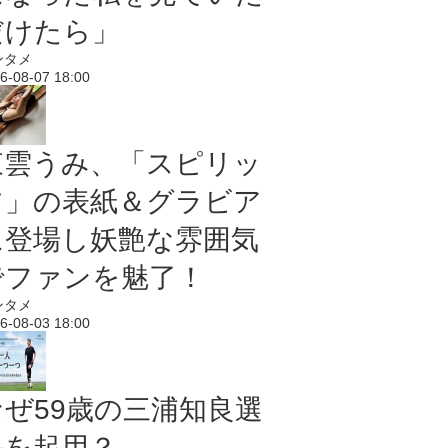
だけたら」
ンタメ
6-08-07 18:00
東雲うみ、「スピリッ
ツ」の表紙＆グラビア
に登場し妖艶な雰囲気
でファンを魅了！
ンタメ
6-08-03 18:00
なぜ59歳の三浦知良選
手を起用？