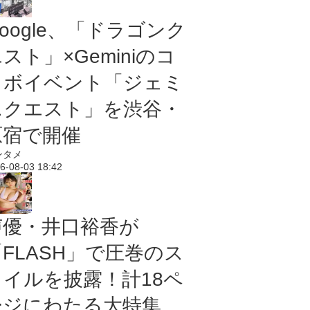
oogle、「ドラゴンク
スト」×Geminiのコ
ラボイベント「ジェミ
ニクエスト」を渋谷・
原宿で開催
ンタメ
6-08-03 18:42
声優・井口裕香が
「FLASH」で圧巻のス
タイルを披露！計18ペ
ージにわたる大特集