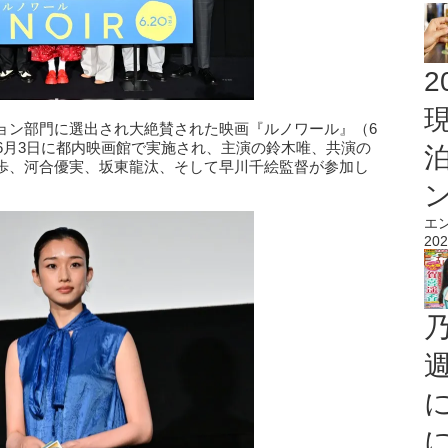
2
ョン部門に選出され大絶賛された映画『ルノワール』（6
6月3日に都内映画館で実施され、主演の鈴木唯、共演の
歩、河合優実、坂東龍汰、そして早川千絵監督が参加し
エ
202