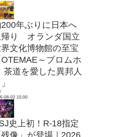
約200年ぶりに日本へ
里帰り オランダ国立
世界文化博物館の至宝
「OTEMAE～ブロムホ
フ 茶道を愛した異邦人
～」
行
6-08-02 15:00
SJ史上初！R-18指定
残像」が登場｜2026