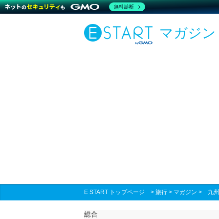
無料診断
マガジン
E START トップページ
>
旅行
>
マガジン
>
九
総合