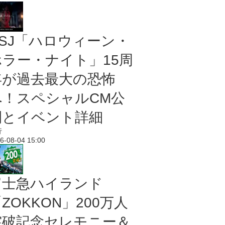
USJ「ハロウィーン・
ホラー・ナイト」15周
年が過去最大の恐怖
へ！スペシャルCM公
開とイベント詳細
行
6-08-04 15:00
富士急ハイランド
ZOKKON」200万人
突破記念セレモニー＆