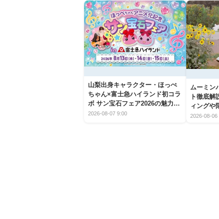
山梨出身キャラクター・ほっぺ
ムーミン
ちゃん×富士急ハイランド初コラ
ト徹底解
ボ サン宝石フェア2026の魅力と
ィングや
楽しみ方
2026-08-07 9:00
2026-08-06 