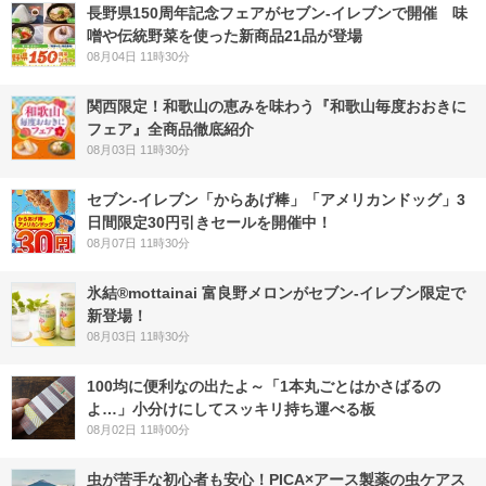
長野県150周年記念フェアがセブン-イレブンで開催 味
噌や伝統野菜を使った新商品21品が登場
08月04日 11時30分
関西限定！和歌山の恵みを味わう『和歌山毎度おおきに
フェア』全商品徹底紹介
08月03日 11時30分
セブン‐イレブン「からあげ棒」「アメリカンドッグ」3
日間限定30円引きセールを開催中！
08月07日 11時30分
氷結®mottainai 富良野メロンがセブン‐イレブン限定で
新登場！
08月03日 11時30分
100均に便利なの出たよ～「1本丸ごとはかさばるの
よ…」小分けにしてスッキリ持ち運べる板
08月02日 11時00分
虫が苦手な初心者も安心！PICA×アース製薬の虫ケアス