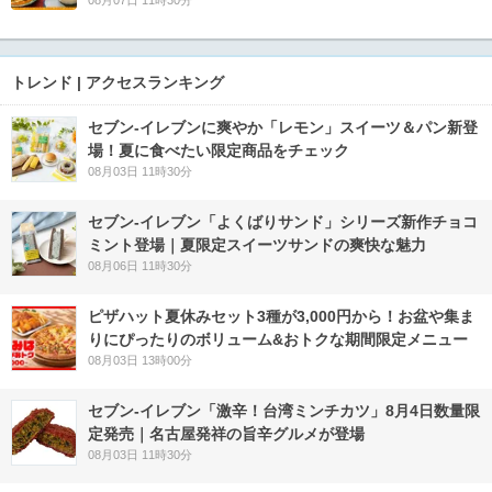
08月07日 11時30分
トレンド | アクセスランキング
セブン‐イレブンに爽やか「レモン」スイーツ＆パン新登
場！夏に食べたい限定商品をチェック
08月03日 11時30分
セブン‐イレブン「よくばりサンド」シリーズ新作チョコ
ミント登場｜夏限定スイーツサンドの爽快な魅力
08月06日 11時30分
ピザハット夏休みセット3種が3,000円から！お盆や集ま
りにぴったりのボリューム&おトクな期間限定メニュー
08月03日 13時00分
セブン-イレブン「激辛！台湾ミンチカツ」8月4日数量限
定発売｜名古屋発祥の旨辛グルメが登場
08月03日 11時30分