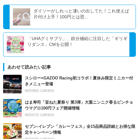
ダイソーがしれっと凄いの出してた！これ使えば
片付け上手！100円とは思...
「UHAグミサプリ」、鉄分補給に注目した「ギリギ
リダンス」CMを公開！
あわせて読みたい記事
スシロー×GAZOO Racing初コラボ！夏休み限定ミニカー付
きメニュー登場
08月08日 11時30分
はま寿司「旨ねた夏祭り 第3弾」大葉ニンニク香るビンチョ
ウマグロ100円フェア開催情報
08月07日 11時30分
セブン‐イレブン「カレーフェス」全15品商品詳細とお得な限
定キャンペーン情報