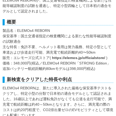
ELEMOs4 REBORNが、国土交通省指定の検査機関による新たな性
能等確認制度の試験を通過し、特定小型四輪として日本初の適合モ
デルとして認定されました。
概要
製品名：ELEMOs4 REBORN
保安基準：国土交通省指定の検査機関による新たな性能等確認制度
の試験適合
主な特長：免許不要、ヘルメット着用は努力義務、特定小型として
車道および歩道走行可能、満充電で航続距離約40〜50km
販売：エレモーズ公式ストア(
https://elemos.jp/officialstore/
)
価格：348,000円(税込／ELEMOs4 REBORN「STRONG Edition」
追加バッテリー航続距離約80kmモデルは398,000円税込)
新検査をクリアした特長や利点
ELEMOs4 REBORNは、新たに導入された厳格な保安基準テストを
クリアし、特定小型の分類で日本初の適合モデルとして認証されま
した。16歳以上であれば運転免許がなくても公道を走行可能で、満
充電で航続距離は約40～50kmとなります。さらに、満充電の際の
コストは約20円程度で、CO2排出量ゼロのEVモビリティとして環境
にも配慮しています。