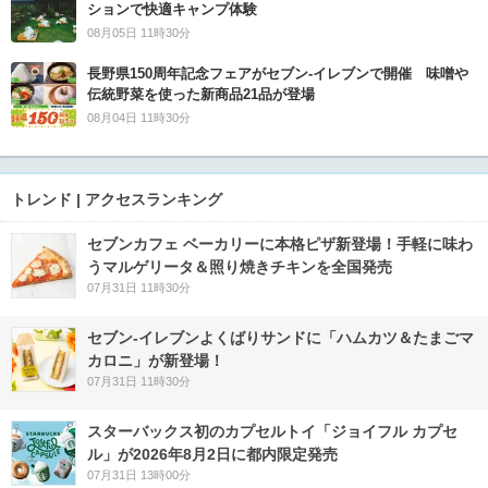
ションで快適キャンプ体験
08月05日 11時30分
長野県150周年記念フェアがセブン-イレブンで開催 味噌や
伝統野菜を使った新商品21品が登場
08月04日 11時30分
トレンド | アクセスランキング
セブンカフェ ベーカリーに本格ピザ新登場！手軽に味わ
うマルゲリータ＆照り焼きチキンを全国発売
07月31日 11時30分
セブン‐イレブンよくばりサンドに「ハムカツ＆たまごマ
カロニ」が新登場！
07月31日 11時30分
スターバックス初のカプセルトイ「ジョイフル カプセ
ル」が2026年8月2日に都内限定発売
07月31日 13時00分