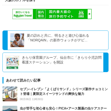
夏の訪れと共に、明るさと遊び心溢れる
「NORQAIN」の新作ウォッチがデビ...
きらり保育園グループ、仙台市に「きらり小児訪問
看護ステーション」を開設
あわせて読みたい記事
セブン‐イレブン「よくばりサンド」シリーズ新作チョコミン
ト登場｜夏限定スイーツサンドの爽快な魅力
08月06日 11時30分
虫が苦手な初心者も安心！PICA×アース製薬の虫ケアステー