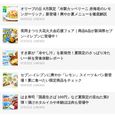
オリーブの丘 8月限定「冷製カッペリーニ 赤海老のレモ
ンガーリック」新登場！爽やか夏メニューを徹底解説
08月01日 11時30分
長岡まつり大花火大会応援フェア｜商品6品が新潟県セブ
ン−イレブンに登場中！
07月31日 11時30分
すき家が「冷やし汁」を新発売！夏限定のさっぱり冷た
い一杯を実食体験レポート
07月31日 11時30分
セブン‐イレブンに爽やか「レモン」スイーツ＆パン新登
場！夏に食べたい限定商品をチェック
08月03日 11時30分
はま寿司「国産生さば 100円」など夏限定の旨ねた第2
弾！漬けホタルイカや本鮪ほほ肉も登場中
07月31日 11時30分