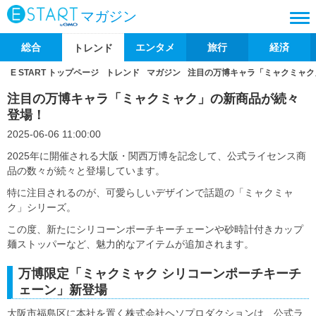
マガジン
総合
エンタメ
旅行
経済
トレンド
E START トップページ
トレンド
マガジン
注目の万博キャラ「ミャクミャク
注目の万博キャラ「ミャクミャク」の新商品が続々
登場！
2025-06-06 11:00:00
2025年に開催される大阪・関西万博を記念して、公式ライセンス商
品の数々が続々と登場しています。
特に注目されるのが、可愛らしいデザインで話題の「ミャクミャ
ク」シリーズ。
この度、新たにシリコーンポーチキーチェーンや砂時計付きカップ
麺ストッパーなど、魅力的なアイテムが追加されます。
万博限定「ミャクミャク シリコーンポーチキーチ
ェーン」新登場
大阪市福島区に本社を置く株式会社ヘソプロダクションは、公式ラ