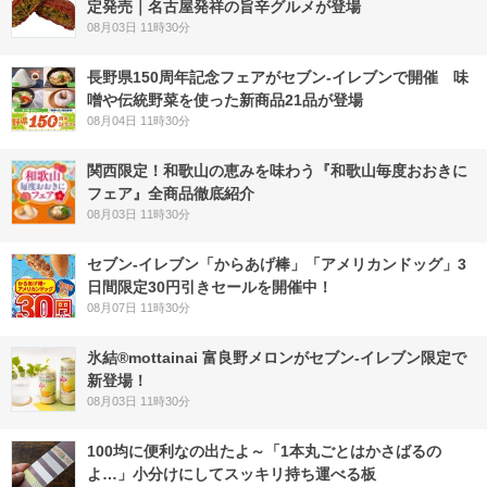
定発売｜名古屋発祥の旨辛グルメが登場
08月03日 11時30分
長野県150周年記念フェアがセブン-イレブンで開催 味
噌や伝統野菜を使った新商品21品が登場
08月04日 11時30分
関西限定！和歌山の恵みを味わう『和歌山毎度おおきに
フェア』全商品徹底紹介
08月03日 11時30分
セブン‐イレブン「からあげ棒」「アメリカンドッグ」3
日間限定30円引きセールを開催中！
08月07日 11時30分
氷結®mottainai 富良野メロンがセブン‐イレブン限定で
新登場！
08月03日 11時30分
100均に便利なの出たよ～「1本丸ごとはかさばるの
よ…」小分けにしてスッキリ持ち運べる板