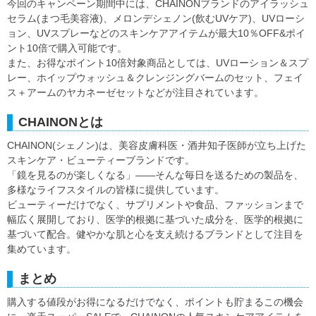
今回のキャンペーン期間中には、CHAINONブランドのアイラッシュ
セラム(まつ毛美容液)、メロンデシェノン(飲むUVケア)、UVローシ
ョン、UVスプレーなどのスキンケアアイテムが最大10％OFF&ポイ
ント10倍で購入可能です。
また、お得なポイント10倍対象商品としては、UVローション＆スプ
レー、ホイップウォッシュ＆クレンジングバームのセット、フェイ
ス＋アームのヤカネーゼセットなどが注目されています。
CHAINONとは
CHAINON(シェノン)は、美容皮膚科医・酒井知子医師が立ち上げた
スキンケア・ビューティーブランドです。
「鏡を見るのが楽しくなる」――そんな毎日を送るための製品を、
多様なライフスタイルの皆様に提供しています。
ビューティーだけでなく、サプリメントや食品、ファッションまで
幅広く展開しており、医学的根拠に基づいた成分を、医学的根拠に
基づいて配合。健やかな肌と心を支え続けるブランドとして注目を
集めています。
まとめ
購入する値段がお得になるだけでなく、ポイントも貯まるこの機会