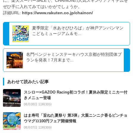
に、楽天スーパーSALEで、CHAINONの人気スキンケアアイテムを
ぜひ手に入れてみてはいかがでしょうか。
詳細URL:
https://www.rakuten.co.jp/chainon/
夏季限定「水あそびひろば」が神戸アンパンマン
こどもミュージアム＆モ...
名門ベンジャミンステーキハウス京都が特別団体プ
ランを発表！7月末まで...
あわせて読みたい記事
スシロー×GAZOO Racing初コラボ！夏休み限定ミニカー付
きメニュー登場
08月08日 11時30分
はま寿司「旨ねた夏祭り 第3弾」大葉ニンニク香るビンチョ
ウマグロ100円フェア開催情報
08月07日 11時30分