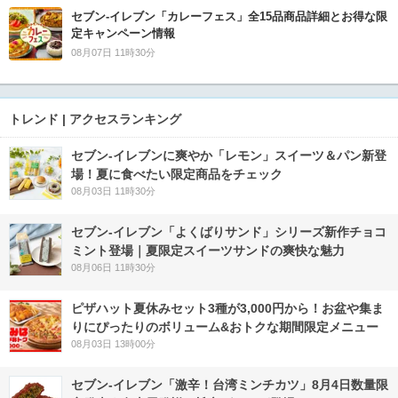
セブン‐イレブン「カレーフェス」全15品商品詳細とお得な限
定キャンペーン情報
08月07日 11時30分
トレンド | アクセスランキング
セブン‐イレブンに爽やか「レモン」スイーツ＆パン新登
場！夏に食べたい限定商品をチェック
08月03日 11時30分
セブン‐イレブン「よくばりサンド」シリーズ新作チョコ
ミント登場｜夏限定スイーツサンドの爽快な魅力
08月06日 11時30分
ピザハット夏休みセット3種が3,000円から！お盆や集ま
りにぴったりのボリューム&おトクな期間限定メニュー
08月03日 13時00分
セブン-イレブン「激辛！台湾ミンチカツ」8月4日数量限