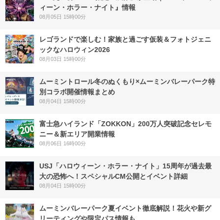
ィーン・ホラー・ナイト』情報
08月05日 15時00分
レゴランドで楽しむ！家族と過ごす仮装＆フォトジェニ
ックなハロウィン2026
08月03日 15時00分
ムーミントロール冬のぬくもり×ムーミンバレーパーク特
別コラボ開催情報まとめ
08月04日 15時00分
富士急ハイランド「ZOKKON」200万人突破記念セレモ
ニー＆新エリア開業情報
08月06日 16時00分
USJ「ハロウィーン・ホラー・ナイト」15周年が過去最
大の恐怖へ！スペシャルCM公開とイベント詳細
08月04日 15時00分
ムーミンバレーパーク夏イベント徹底解説！花火や新グ
リーティングや限定パス情報も