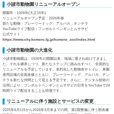
小諸市動物園リニューアルオープン
開園年：1926年(大正15年)
リニューアルオープン予定：2026年春
新たな動物：プレーリードッグ、アルパカ、チンチラ
YouTubeライブ配信：フンボルトペンギンとムササビ
公式サイト：
https://www.city.komoro.lg.jp/komoro_zoo/index.html
小諸市動物園の大進化
小諸市動物園は、1926年の開園以来、地域に愛され続けてきまし
た。それを継承しつつ、新たなステップに踏み出すべく、全面的な
リニューアルを予定しています。老朽化した動物舎やトイレ、来園
者用設備の全面改修とともに、プレーリードッグ、アルパカ、チン
チラを新たな仲間として迎える予定です。さらに、デジタル技術の
活用により、フンボルトペンギンとムササビの日常をYouTubeで24
時間ライブ配信することも特徴です。
リニューアルに伴う施設とサービスの変更
2025年6月1日から2026年3月末までの間、第2期整備に伴う獣舎建