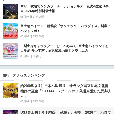
マザー牧場でシンガポール・ナショナルデー花火&盆踊り祭
り 2026年特別開催情報
08月07日 17時00分
富士急ハイランド新常設「サンエックス パラダイス」開業イ
ベントレポ！
08月07日 15時00分
山梨出身キャラクター・ほっぺちゃん×富士急ハイランド初
コラボ サン宝石フェア2026の魅力と楽しみ方
08月07日 9時00分
旅行 | アクセスランキング
約200年ぶりに日本へ里帰り オランダ国立世界文化博
物館の至宝「OTEMAE～ブロムホフ 茶道を愛した異邦人
～」
08月02日 15時00分
USJ史上初！R-18指定「残像」が登場｜2026年『ハロウ