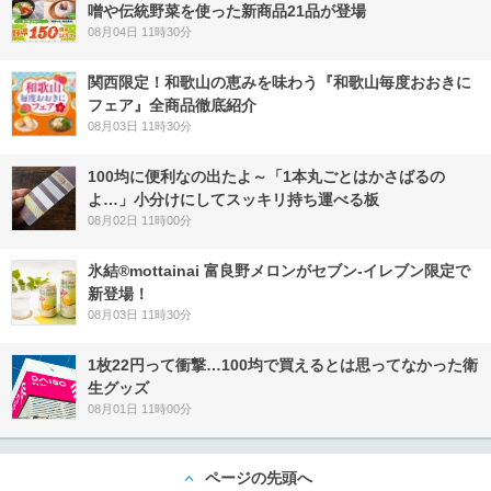
噌や伝統野菜を使った新商品21品が登場
08月04日 11時30分
関西限定！和歌山の恵みを味わう『和歌山毎度おおきに
フェア』全商品徹底紹介
08月03日 11時30分
100均に便利なの出たよ～「1本丸ごとはかさばるの
よ…」小分けにしてスッキリ持ち運べる板
08月02日 11時00分
氷結®mottainai 富良野メロンがセブン‐イレブン限定で
新登場！
08月03日 11時30分
1枚22円って衝撃…100均で買えるとは思ってなかった衛
生グッズ
08月01日 11時00分
ページの先頭へ