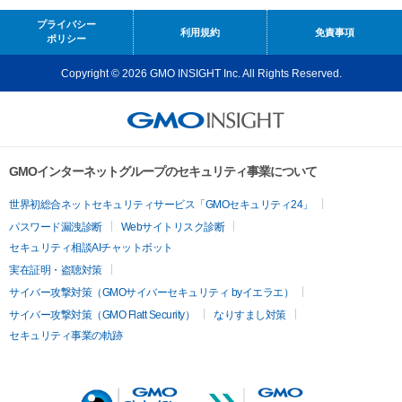
プライバシー
利用規約
免責事項
ポリシー
Copyright © 2026 GMO INSIGHT Inc. All Rights Reserved.
GMOインターネットグループのセキュリティ事業について
世界初総合ネットセキュリティサービス「GMOセキュリティ24」
パスワード漏洩診断
Webサイトリスク診断
セキュリティ相談AIチャットボット
実在証明・盗聴対策
サイバー攻撃対策（GMOサイバーセキュリティ byイエラエ）
サイバー攻撃対策（GMO Flatt Security）
なりすまし対策
セキュリティ事業の軌跡