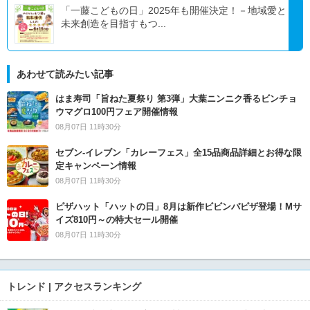
「一藤こどもの日」2025年も開催決定！－地域愛と
未来創造を目指すもつ...
あわせて読みたい記事
はま寿司「旨ねた夏祭り 第3弾」大葉ニンニク香るビンチョ
ウマグロ100円フェア開催情報
08月07日 11時30分
セブン‐イレブン「カレーフェス」全15品商品詳細とお得な限
定キャンペーン情報
08月07日 11時30分
ピザハット「ハットの日」8月は新作ビビンバピザ登場！Mサ
イズ810円～の特大セール開催
08月07日 11時30分
トレンド | アクセスランキング