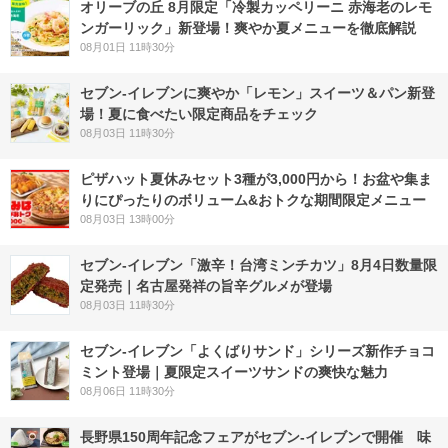
オリーブの丘 8月限定「冷製カッペリーニ 赤海老のレモ
ンガーリック」新登場！爽やか夏メニューを徹底解説
08月01日 11時30分
セブン‐イレブンに爽やか「レモン」スイーツ＆パン新登
場！夏に食べたい限定商品をチェック
08月03日 11時30分
ピザハット夏休みセット3種が3,000円から！お盆や集ま
りにぴったりのボリューム&おトクな期間限定メニュー
08月03日 13時00分
セブン-イレブン「激辛！台湾ミンチカツ」8月4日数量限
定発売｜名古屋発祥の旨辛グルメが登場
08月03日 11時30分
セブン‐イレブン「よくばりサンド」シリーズ新作チョコ
ミント登場｜夏限定スイーツサンドの爽快な魅力
08月06日 11時30分
長野県150周年記念フェアがセブン-イレブンで開催 味