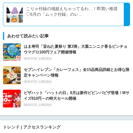
こりゃ付録の域超えちゃってるわ…！即買い推奨
♡6月の「ムック付録」のレ...
あわせて読みたい記事
はま寿司「旨ねた夏祭り 第3弾」大葉ニンニク香るビンチョ
ウマグロ100円フェア開催情報
08月07日 11時30分
セブン‐イレブン「カレーフェス」全15品商品詳細とお得な限
定キャンペーン情報
08月07日 11時30分
ピザハット「ハットの日」8月は新作ビビンバピザ登場！Mサ
イズ810円～の特大セール開催
08月07日 11時30分
トレンド | アクセスランキング