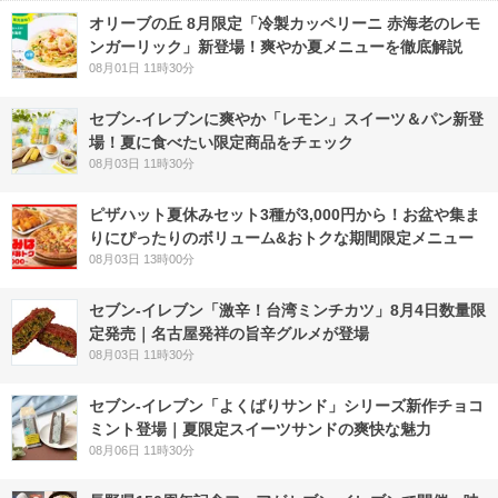
オリーブの丘 8月限定「冷製カッペリーニ 赤海老のレモ
ンガーリック」新登場！爽やか夏メニューを徹底解説
08月01日 11時30分
セブン‐イレブンに爽やか「レモン」スイーツ＆パン新登
場！夏に食べたい限定商品をチェック
08月03日 11時30分
ピザハット夏休みセット3種が3,000円から！お盆や集ま
りにぴったりのボリューム&おトクな期間限定メニュー
08月03日 13時00分
セブン-イレブン「激辛！台湾ミンチカツ」8月4日数量限
定発売｜名古屋発祥の旨辛グルメが登場
08月03日 11時30分
セブン‐イレブン「よくばりサンド」シリーズ新作チョコ
ミント登場｜夏限定スイーツサンドの爽快な魅力
08月06日 11時30分