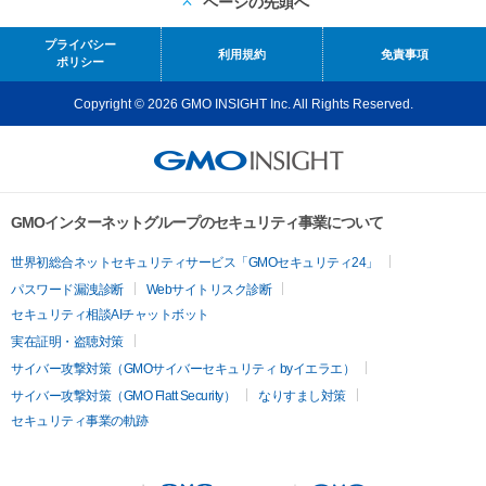
ページの先頭へ
プライバシー
利用規約
免責事項
ポリシー
Copyright © 2026 GMO INSIGHT Inc. All Rights Reserved.
GMOインターネットグループのセキュリティ事業について
世界初総合ネットセキュリティサービス「GMOセキュリティ24」
パスワード漏洩診断
Webサイトリスク診断
セキュリティ相談AIチャットボット
実在証明・盗聴対策
サイバー攻撃対策（GMOサイバーセキュリティ byイエラエ）
サイバー攻撃対策（GMO Flatt Security）
なりすまし対策
セキュリティ事業の軌跡