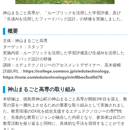
神山まるごと高専が、「ルーブリックを活用した学習評価」及び
「生成AIを活用したフィードバック設計」の研修を実施しました。
概要
主体：神山まるごと高専
ターゲット：スタッフ
実施内容：ルーブリックを活用した学習評価及び生成AIを活用した
フィードバック設計の研修
講師：エデュテクノロジーのアセスメントデザイナー、高木俊輔
詳細URL：
https://college.coeteco.jp/s/edutechnology,
https://note.com/edutechnology/n/nf8bec5cd0d76
神山まるごと高専の取り組み
本研修は、徳島県神山町の神山まるごと高専が開校3年目を迎え、教
育の質を一層向上させるための重要な取り組みとして実施されまし
た。教育現場のDX化を総合支援するエデュテクノロジーの専門性
と、先進的な教育ビジョンが融合した内容となり、参加者は自己の
教育活動を振り返ると同時に、具体的な手法を習得することができ
ました。