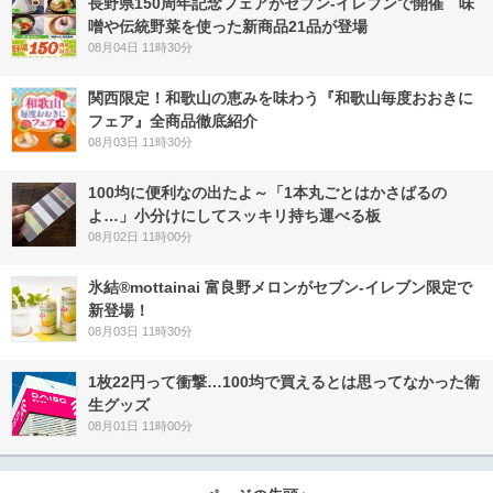
長野県150周年記念フェアがセブン-イレブンで開催 味
噌や伝統野菜を使った新商品21品が登場
08月04日 11時30分
関西限定！和歌山の恵みを味わう『和歌山毎度おおきに
フェア』全商品徹底紹介
08月03日 11時30分
100均に便利なの出たよ～「1本丸ごとはかさばるの
よ…」小分けにしてスッキリ持ち運べる板
08月02日 11時00分
氷結®mottainai 富良野メロンがセブン‐イレブン限定で
新登場！
08月03日 11時30分
1枚22円って衝撃…100均で買えるとは思ってなかった衛
生グッズ
08月01日 11時00分