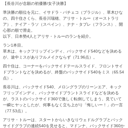
【長谷川が念願の初優勝/女子決勝】
準決勝の順位を元に、イサドラ・パチェコ（ブラジル）、草木ひな
の、四十住さくら、長谷川瑞穂、アリサ・トルー（オーストラリ
ア）、ナイア・ラソ（スペイン）、ナナ・タブレ（フランス）、開
心那の順で滑走。
以下、日本勢4人とアリサ・トルーのランを紹介。
ラン1本目。
草木は、キックフリップインディ、バックサイド540などを決める
が、途中ミスがありフルメイクならず（71.96点）。
四十住は、コーナーをバックサイドテールスライド、フロントサイ
ドブラントなどを決めるが、終盤のバックサイド540をミス（65.54
点）。
長谷川は、バックサイド540、メロングラブのリーンエア、キック
フリップインディ、バックサイドブラントスライドなどを決める
が、ラストのバックサイド360で激しく転倒してしまう。見ていて
一瞬ヒヤッとしたが、何事もなく立ち上がり「悔しいー！」の一言
（77.53点）。
アリサ・トルーは、スタートからいきなりウェドルグラブとバック
サイドグラブの連続540を見せると、マドンナ、バックサイド360か