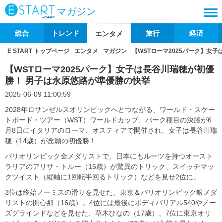
マガジン
総合
トレンド
旅行
経済
エンタメ
E START トップページ
エンタメ
マガジン
【WSTローマ2025パーク】女
【WSTローマ2025パーク】女子は長谷川瑞穂が初優
勝！ 男子は永原悠路が準優勝の快挙
2025-06-09 11:00:59
2028年ロサンゼルスオリンピックへとつながる、ワールド・スケー
トボード・ツアー（WST）ワールドカップ、パーク種目の決勝が6
月8日にイタリアのローマ、オスティアで開催され、女子は長谷川瑞
穂（14歳）が念願の初優勝！
パリオリンピック金メダリストで、日本にもルーツを持つオースト
ラリアのアリサ・トルー（15歳）が驚異のトリック、スイッチマッ
クツイスト（縦軸に1回転半回るトリック）などを見せ2位に。
3位は終始ノーミスの滑りを見せた、東京＆パリオリンピック銀メダ
リストの開心那（16歳）。4位には最後にボディバリアル540やノー
ズグラインドなどを見せた、草木ひなの（17歳）、7位に東京オリ