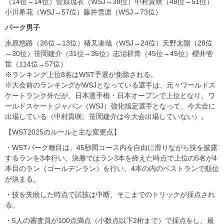
（14位→14位）菅原琉衣（WSJ→38位）中村貴咲（48位→51位）
小川希花（WSJ→57位）藤井雪凛（WSJ→73位）
パーク男子
永原悠路（26位→13位）猪又凑哉（WSJ→24位）天野太陽（28位
→30位）笹岡建介（31位→35位）志治群青（45位→45位）櫻井壱
世（114位→57位）
※ランキング上位8名はWST予選が免除される。
※大会前のランキングがWSJとなっている選手は、元々ワールドス
ケートランク外だが、日本選手権・日本オープンで上位となり、ワ
ールドスケートジャパン（WSJ）強化指定選手となって、今大会に
出場している（中村貴咲、笹岡建介は今大会出場していない）。
【WST2025のルールと主な変更点】
・WSTパーク種目は、45秒間コース内を自由に滑りながら技を披露
するランを3本行い、決勝ではラン3本を終えた時点で上位の5名が4
本目のラン（ゴールデンラン）を行い、4本の内のベストランで順位
が決まる。
・技を失敗した時点で試技は中断、そこまでのトリックが採点され
る。
・5人の審査員が100点満点（小数点以下2桁まで）で採点をし、最