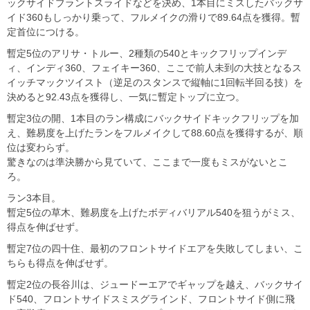
ックサイドブラントスライドなどを決め、1本目にミスしたバックサ
イド360もしっかり乗って、フルメイクの滑りで89.64点を獲得。暫
定首位につける。
暫定5位のアリサ・トルー、2種類の540とキックフリップインデ
ィ、インディ360、フェイキー360、ここで前人未到の大技となるス
イッチマックツイスト（逆足のスタンスで縦軸に1回転半回る技）を
決めると92.43点を獲得し、一気に暫定トップに立つ。
暫定3位の開、1本目のラン構成にバックサイドキックフリップを加
え、難易度を上げたランをフルメイクして88.60点を獲得するが、順
位は変わらず。
驚きなのは準決勝から見ていて、ここまで一度もミスがないとこ
ろ。
ラン3本目。
暫定5位の草木、難易度を上げたボディバリアル540を狙うがミス、
得点を伸ばせず。
暫定7位の四十住、最初のフロントサイドエアを失敗してしまい、こ
ちらも得点を伸ばせず。
暫定2位の長谷川は、ジュードーエアでギャップを越え、バックサイ
ド540、フロントサイドスミスグラインド、フロントサイド側に飛