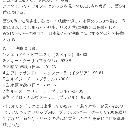
暫定9位で迎えた、永原のラン2本目。
ここでしっかりフルメイクのランを見せて88.35点を獲得し、暫定4
位につける。
暫定6位、決勝進出が決まった状態で迎えた永原のラン3本目は、序
盤にミスしてしまったが見事、猪又と共に決勝進出を果たした。
WST男子パーク種目で、日本勢2人が決勝に進出するのは初の快挙
となる。
以下、決勝進出者。
1位 エゴイツ・ビフエスカ（スペイン）-95.83
2位 ギー・クーリ（ブラジル）-92.38
3位 猪又 凑哉（日本）-91.23
4位 アレッサンドロ・マッツァーラ（イタリア）-90.81
5位 ルイジ・チニ（ブラジル）-90.01
6位 永原 悠路（日本）-88.35
7位 ルイス・マリアーノ（ブラジル）-87.05
8位 ペドロ・カルヴァーリョ（ブラジル）-85.85
パリオリンピックには出場していなかった若き才能、猪又が720や
バリアルキックフリップ540、ブラジルのギー・クーリが900を繰り
出すなど、新たなトリックの時代に突入したことを感じさせる準決
勝だった。