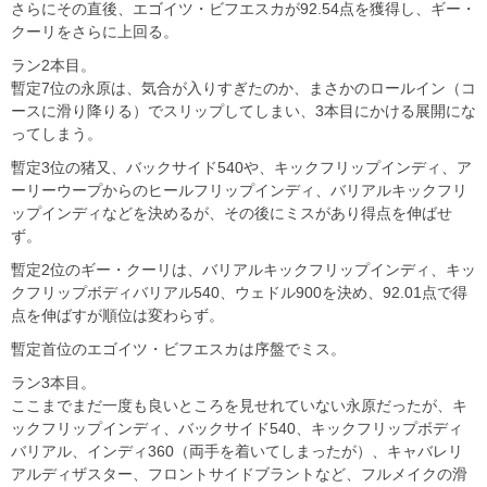
さらにその直後、エゴイツ・ビフエスカが92.54点を獲得し、ギー・
クーリをさらに上回る。
ラン2本目。
暫定7位の永原は、気合が入りすぎたのか、まさかのロールイン（コ
ースに滑り降りる）でスリップしてしまい、3本目にかける展開にな
ってしまう。
暫定3位の猪又、バックサイド540や、キックフリップインディ、ア
ーリーウープからのヒールフリップインディ、バリアルキックフリ
ップインディなどを決めるが、その後にミスがあり得点を伸ばせ
ず。
暫定2位のギー・クーリは、バリアルキックフリップインディ、キッ
クフリップボディバリアル540、ウェドル900を決め、92.01点で得
点を伸ばすが順位は変わらず。
暫定首位のエゴイツ・ビフエスカは序盤でミス。
ラン3本目。
ここまでまだ一度も良いところを見せれていない永原だったが、キ
ックフリップインディ、バックサイド540、キックフリップボディ
バリアル、インディ360（両手を着いてしまったが）、キャバレリ
アルディザスター、フロントサイドブラントなど、フルメイクの滑