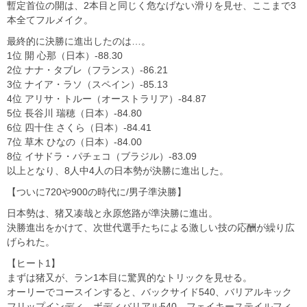
暫定首位の開は、2本目と同じく危なげない滑りを見せ、ここまで3
本全てフルメイク。
最終的に決勝に進出したのは…。
1位 開 心那（日本）-88.30
2位 ナナ・タブレ（フランス）-86.21
3位 ナイア・ラソ（スペイン）-85.13
4位 アリサ・トルー（オーストラリア）-84.87
5位 長谷川 瑞穂（日本）-84.80
6位 四十住 さくら（日本）-84.41
7位 草木 ひなの（日本）-84.00
8位 イサドラ・パチェコ（ブラジル）-83.09
以上となり、8人中4人の日本勢が決勝に進出した。
【ついに720や900の時代に/男子準決勝】
日本勢は、猪又凑哉と永原悠路が準決勝に進出。
決勝進出をかけて、次世代選手たちによる激しい技の応酬が繰り広
げられた。
【ヒート1】
まずは猪又が、ラン1本目に驚異的なトリックを見せる。
オーリーでコースインすると、バックサイド540、バリアルキック
フリップインディ、ボディバリアル540、フェイキーステイルフィ