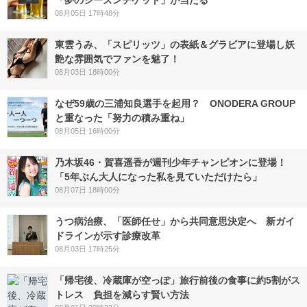
「夢のシーズンチケット」が当たる
08月05日 17時48分
東雲うみ、「スピリッツ」の表紙＆グラビアに登場し妖
艶な雰囲気でファンを魅了！
08月03日 18時00分
なぜ59歳の三浦知良選手を起用？ ONODERA GROUP
と重なった「努力の積み重ね」
08月05日 16時00分
乃木坂46・賀喜遥香が週刊少年チャンピオンに登場！
「5年ぶん大人になった私を見ていただけたら」
08月07日 18時00分
うつ病治療、「医師任せ」から共同意思決定へ 新ガイ
ドラインが示す診療改革
08月03日 17時25分
「帰宅後、冷蔵庫が空っぽ」旅行前後の食事に約5割がス
トレス 負担を減らす賢い方法