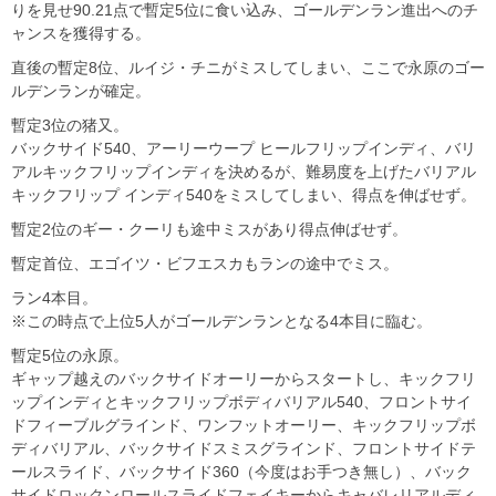
りを見せ90.21点で暫定5位に食い込み、ゴールデンラン進出へのチ
ャンスを獲得する。
直後の暫定8位、ルイジ・チニがミスしてしまい、ここで永原のゴー
ルデンランが確定。
暫定3位の猪又。
バックサイド540、アーリーウープ ヒールフリップインディ、バリ
アルキックフリップインディを決めるが、難易度を上げたバリアル
キックフリップ インディ540をミスしてしまい、得点を伸ばせず。
暫定2位のギー・クーリも途中ミスがあり得点伸ばせず。
暫定首位、エゴイツ・ビフエスカもランの途中でミス。
ラン4本目。
※この時点で上位5人がゴールデンランとなる4本目に臨む。
暫定5位の永原。
ギャップ越えのバックサイドオーリーからスタートし、キックフリ
ップインディとキックフリップボディバリアル540、フロントサイ
ドフィーブルグラインド、ワンフットオーリー、キックフリップボ
ディバリアル、バックサイドスミスグラインド、フロントサイドテ
ールスライド、バックサイド360（今度はお手つき無し）、バック
サイドロックンロールスライドフェイキーからキャバレリアルディ