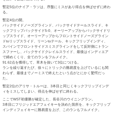
暫定5位のナイア・ラソは、序盤にミスがあり得点を伸ばせずに終わ
る。
暫定4位の開。
バックサイドノーズグラインド、バックサイドテールスライド、キ
ックフリップバックサイド5-0、オーリーアップからバックサイドリ
ップスライド、オーリーアップからフロントサイドノーズグライン
ドtoリップスライド、リーンtoテール、キックフリップインディ、
スパインでフロントサイドスミスグラインドをして反対側にトラン
スファーし、バックサイドクレイルスライド、最後はインディエア
で締めくくり、全てのランをフルメイク。
91.62点を獲得して、草木を抜いて3位につける。
ランを繰り返すたび、徐々にトリックの難易度を上げているにも関
わらず、最後までノーミスで終えたという点がとにかく驚愕だっ
た。
暫定2位のアリサ・トルーは、3本目と同じくキックフリップインデ
ィをミスしてしまい、得点を伸ばせずに終わる。
ここでWST初優勝が確定した、長谷川のウイニングラン。
3本目にフリジッドエアフェイキーを決めた箇所を、キックフリップ
インディフェイキーに難易度を上げ、このランもフルメイク。