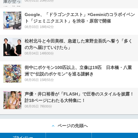
08月01日 20時33分
Google、「ドラゴンクエスト」×Geminiのコラボイベン
ト「ジェミニクエスト」を渋谷・原宿で開催
08月03日 18時42分
松村北斗と今田美桜、急逝した東野圭吾氏へ誓う「多く
の方へ届けていけたら」
08月04日 14時00分
街中にポケモン100匹以上、立像は19匹 日本橋・八重
洲で“伝説のポケモン”を巡る謎解き
08月05日 15時55分
声優・井口裕香が「FLASH」で圧巻のスタイルを披露！
計18ページにわたる大特集に！
08月05日 7時00分
ページの先頭へ
プライバシー