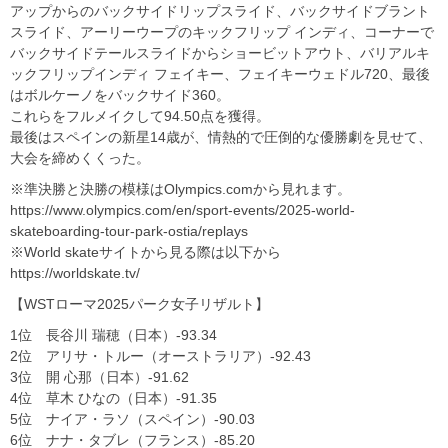
アップからのバックサイドリップスライド、バックサイドブラント
スライド、アーリーウープのキックフリップ インディ、コーナーで
バックサイドテールスライドからショービットアウト、バリアルキ
ックフリップインディ フェイキー、フェイキーウェドル720、最後
はボルケーノをバックサイド360。
これらをフルメイクして94.50点を獲得。
最後はスペインの新星14歳が、情熱的で圧倒的な優勝劇を見せて、
大会を締めくくった。
※準決勝と決勝の模様はOlympics.comから見れます。
https://www.olympics.com/en/sport-events/2025-world-
skateboarding-tour-park-ostia/replays
※World skateサイトから見る際は以下から
https://worldskate.tv/
【WSTローマ2025パーク女子リザルト】
1位 長谷川 瑞穂（日本）-93.34
2位 アリサ・トルー（オーストラリア）-92.43
3位 開 心那（日本）-91.62
4位 草木 ひなの（日本）-91.35
5位 ナイア・ラソ（スペイン）-90.03
6位 ナナ・タブレ（フランス）-85.20