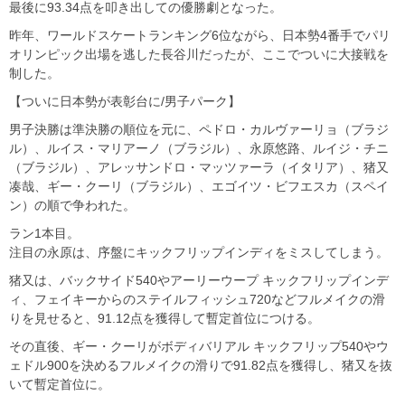
最後に93.34点を叩き出しての優勝劇となった。
昨年、ワールドスケートランキング6位ながら、日本勢4番手でパリ
オリンピック出場を逃した長谷川だったが、ここでついに大接戦を
制した。
【ついに日本勢が表彰台に/男子パーク】
男子決勝は準決勝の順位を元に、ペドロ・カルヴァーリョ（ブラジ
ル）、ルイス・マリアーノ（ブラジル）、永原悠路、ルイジ・チニ
（ブラジル）、アレッサンドロ・マッツァーラ（イタリア）、猪又
凑哉、ギー・クーリ（ブラジル）、エゴイツ・ビフエスカ（スペイ
ン）の順で争われた。
ラン1本目。
注目の永原は、序盤にキックフリップインディをミスしてしまう。
猪又は、バックサイド540やアーリーウープ キックフリップインデ
ィ、フェイキーからのステイルフィッシュ720などフルメイクの滑
りを見せると、91.12点を獲得して暫定首位につける。
その直後、ギー・クーリがボディバリアル キックフリップ540やウ
ェドル900を決めるフルメイクの滑りで91.82点を獲得し、猪又を抜
いて暫定首位に。