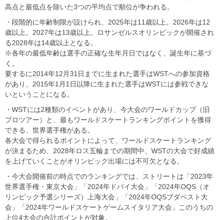
高点と最低点を除いた3つの平均点で順位が争われる。
・段階的に年齢制限が設けられ、2025年は11歳以上。2026年は12
歳以上。2027年は13歳以上。ロサンゼルスオリンピックが開催され
る2028年は14歳以上となる。
※各年の最低年齢は選手の正確な生年月日ではなく、誕生年に基づ
く。
要するに2014年12月31日までに生まれた選手はWSTへの参加資格
があり、2015年1月1日以降に生まれた選手はWSTには参戦できな
いということになる。
・WSTには2種類のイベントがあり、今大会のワールドカップ（旧
プロツアー）と、最もワールドスケートランキングポイントを獲得
できる、世界選手権がある。
各大会で得られるポイントによって、ワールドスケートランキング
が決まるため、2028年ロス五輪までの期間中、WSTの大会で好成績
を上げていくことがオリンピック出場には不可欠となる。
・今大会開催前の時点でのランキングでは、ストリートは「2023年
世界選手権・東京大会」「2024年ドバイ大会」「2024年OQS（オ
リンピック予選シリーズ）上海大会」「2024年OQSブダペスト大
会」「2024年ワールドスケートゲームスイタリア大会」このうちの
上位4大会の合計ポイントが対象。