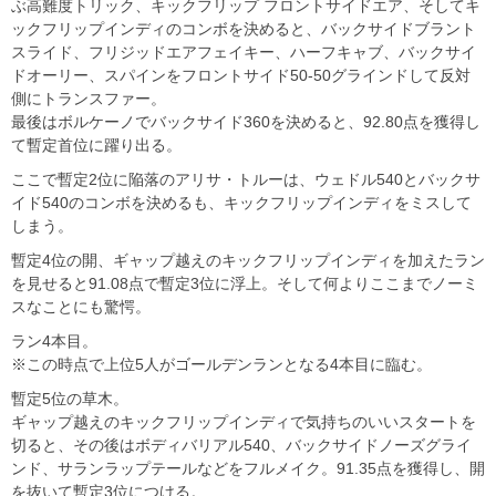
ぶ高難度トリック、キックフリップ フロントサイドエア、そしてキ
ックフリップインディのコンボを決めると、バックサイドブラント
スライド、フリジッドエアフェイキー、ハーフキャブ、バックサイ
ドオーリー、スパインをフロントサイド50-50グラインドして反対
側にトランスファー。
最後はボルケーノでバックサイド360を決めると、92.80点を獲得し
て暫定首位に躍り出る。
ここで暫定2位に陥落のアリサ・トルーは、ウェドル540とバックサ
イド540のコンボを決めるも、キックフリップインディをミスして
しまう。
暫定4位の開、ギャップ越えのキックフリップインディを加えたラン
を見せると91.08点で暫定3位に浮上。そして何よりここまでノーミ
スなことにも驚愕。
ラン4本目。
※この時点で上位5人がゴールデンランとなる4本目に臨む。
暫定5位の草木。
ギャップ越えのキックフリップインディで気持ちのいいスタートを
切ると、その後はボディバリアル540、バックサイドノーズグライ
ンド、サランラップテールなどをフルメイク。91.35点を獲得し、開
を抜いて暫定3位につける。