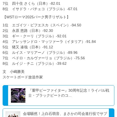
7位 四十住 さくら（日本）-82.01
8位 イサドラ・パチェコ（ブラジル）-67.01
【WSTローマ2025パーク男子リザルト】
1位 エゴイツ・ビフエスカ（スペイン）-94.50
2位 永原 悠路（日本）-92.30
3位 ギー・クーリ（ブラジル）-92.01
4位 アレッサンドロ・マッツァーラ（イタリア）-91.84
5位 猪又 凑哉（日本）-91.12
6位 ルイス・マリアーノ（ブラジル）-89.96
7位 ペドロ・カルヴァーリョ（ブラジル）-75.56
8位 ルイジ・チニ（ブラジル）-39.62
文 小嶋勝美
スケートボード放送作家
『重甲ビーファイター』30周年記念！ライバル戦
士・ブラックビートのコ...
会場騒然！上白石萌音、まさかの司会進行役でサプ