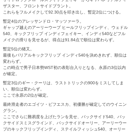
ザスター、フロントサイドブラント。
これらをフルメイクして92.30点を叩き出し、暫定2位につける。
暫定4位のアレッサンドロ・マッツァーラ。
ギャップ越えのアーリーウープ ヒールフリップインディ、ウェドル
540、キックフリップ インディフェイキー、インディ540などフル
メイクの滑りを見せるが、得点は91.84点で順位は変わらず。
暫定5位の猪又。
最後もバリアルキックフリップ インディ540を決めきれず、順位は
変わらず。
この時点で男子日本勢WST初の表彰台入りとなる、永原の3位以内
が確定。
暫定3位のギー・クーリは、ラストトリックの900をミスしてしま
い、順位は変わらず。
ここで永原の2位が確定。
最終滑走者のエゴイツ・ビフエスカ、初優勝が確定してのウイニン
グラン。
ここでさらに難易度を上げたランを見せ、バックサイド540、バッ
クサイドスミスグラインド、バックサイドオーリー、アーリーウー
プのキックフリップインディ、ステイルフィッシュ540、オーリー