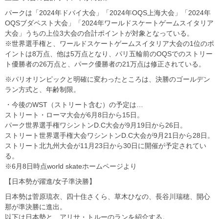
パークは「2024年ドバイ大会」「2024年OQS上海大会」「2024年
OQSブダペスト大会」「2024年ワールドスケートゲームスイタリア
大会」うちの上位3大会の合計ポイントが対象となっている。
※世界選手権と、ワールドスケートゲームスイタリア大会の1位のポ
イントは8万点、他は5万点となり、パリ五輪前のOQSでのストリー
ト優勝者の26万点と、パーク優勝者の21万点は修正されている。
※パリオリンピックと明確に変わったところは、決勝のゴールデン
ラン方式と、年齢制限。
・今後のWST（ストリート含む）の予定は…
ストリート・ローマ大会が6月8日から15日。
パーク世界選手権ワシントンD.C大会が9月19日から26日。
ストリート世界選手権大会ワシントンD.C大会が9月21日から28日。
ストリート北九州大会が11月23日から30日に開催が予定されてい
る。
※6月8日時点world skateホームページより
【日本勢が躍進/女子準決勝】
日本勢は菅原琉衣、四十住さくら、草木ひなの、長谷川瑞穂、開心
那が準決勝に進出。
以下は日本勢と、アリサ・トルーのランを紹介する。