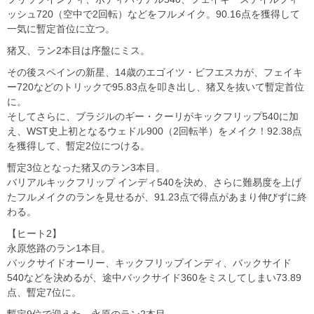
ッシュ720（空中で2回転）などをフルメイク。90.16点を獲得して
一気に暫定首位に立つ。
猪又、ラン2本目は序盤にミス。
その後スペインの新星、14歳のエゴイツ・ビフエスカが、フェイキ
ー720などのトリックで95.83点を叩き出し、猪又を抜いて暫定首位
に。
そしてさらに、ブラジルのギー・クーリがキックフリップ540に加
え、WST史上初となるウェドル900（2回転半）をメイク！92.38点
を獲得して、暫定2位につける。
暫定3位となった猪又のラン3本目。
バリアルキックフリップ インディ540を決め、さらに難易度を上げ
たフルメイクのランを見せるが、91.23点で得点があまり伸びずに終
わる。
【ヒート2】
永原悠路のラン1本目。
バックサイドオーリー、キックフリップインディ、バックサイド
540などを決めるが、途中バックサイド360をミスしてしまい73.89
点、暫定7位に。