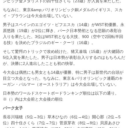
ンピック金メダリストの四十住さくら（23歳）が入賞を果たした。
ちなみに、東京&amp;パリオリンピック銅メダルのイギリス、スカ
イ・ブラウンは今大会出場していない。
男子はスペインのエゴイツ・ビフエスカ（14歳）がWST初優勝。永
原悠路（19歳）が2位に輝き、パーク日本勢初となる悲願の表彰台
入りを果たした。3位はWST初となる大技、900（空中で2回転半回
る技）を決めたブラジルのギー・クーリ（16歳）。
そして驚愕のトリックで攻め続けた、猪又凑哉（15歳）が大健闘の
5位入賞を果たした。男子は日本勢が表彰台入りするのはもちろんだ
が、決勝に2人進出したことも初の快挙。
今大会は偶然にも男女とも14歳が優勝、特に男子は新世代の台頭が
目立つ大会となった。ちなみに、東京＆パリオリンピック連覇のキ
ーガン・パルマー（オーストラリア）は今大会出場していない。
日本勢のワールドスケートボードランキング順位は以下の通り。
※（）内は大会前と大会後の順位
パーク女子
長谷川瑞穂（5位→3位）草木ひなの（6位→4位）開心那（2位→5
位）四十住さくら（7位→7位）菅原芽衣（8位→8位）貝原あさひ