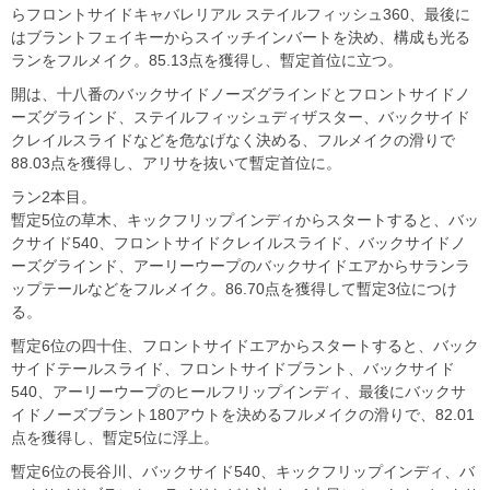
らフロントサイドキャバレリアル ステイルフィッシュ360、最後に
はブラントフェイキーからスイッチインバートを決め、構成も光る
ランをフルメイク。85.13点を獲得し、暫定首位に立つ。
開は、十八番のバックサイドノーズグラインドとフロントサイドノ
ーズグラインド、ステイルフィッシュディザスター、バックサイド
クレイルスライドなどを危なげなく決める、フルメイクの滑りで
88.03点を獲得し、アリサを抜いて暫定首位に。
ラン2本目。
暫定5位の草木、キックフリップインディからスタートすると、バッ
クサイド540、フロントサイドクレイルスライド、バックサイドノ
ーズグラインド、アーリーウープのバックサイドエアからサランラ
ップテールなどをフルメイク。86.70点を獲得して暫定3位につけ
る。
暫定6位の四十住、フロントサイドエアからスタートすると、バック
サイドテールスライド、フロントサイドブラント、バックサイド
540、アーリーウープのヒールフリップインディ、最後にバックサ
イドノーズブラント180アウトを決めるフルメイクの滑りで、82.01
点を獲得し、暫定5位に浮上。
暫定6位の長谷川、バックサイド540、キックフリップインディ、バ