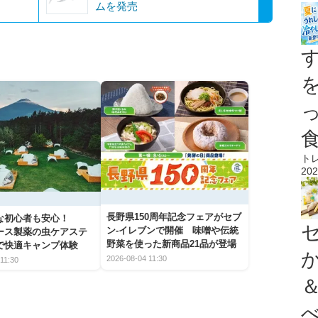
ムを発売
ト
202
長野県150周年記念フェアがセブ
な初心者も安心！
ン-イレブンで開催 味噌や伝統
アース製薬の虫ケアステ
野菜を使った新商品21品が登場
で快適キャンプ体験
2026-08-04 11:30
11:30