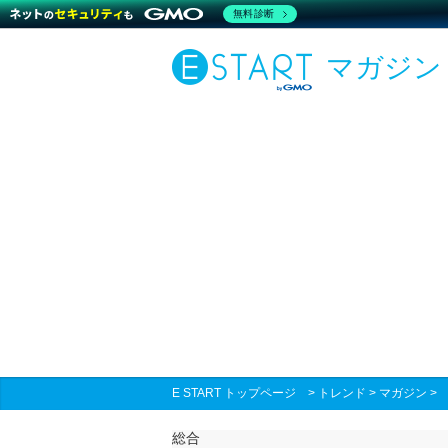
無料診断
マガジン
E START トップページ
>
トレンド
>
マガジン
総合