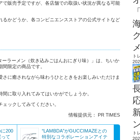
アで販売予定ですが、各店舗での取扱い状況が異なる可能
れるかどうか、各コンビニエンスストアの公式サイトなど
ト
スターラーメン（炊き込みごはんおにぎり味）」は、ちいか
202
期間限定の商品です。
愛さに癒されながら味わうひとときをお楽しみいただけま
時間に取り入れてみてはいかがでしょうか。
チェックしてみてください。
情報提供元： PR TIMES
に200
“LAMBDA”がGUCCIMAZEとの
ト
買って
特別なコラボレーションアイテ
202