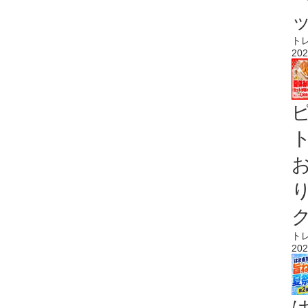
ト
202
ト
ト
202