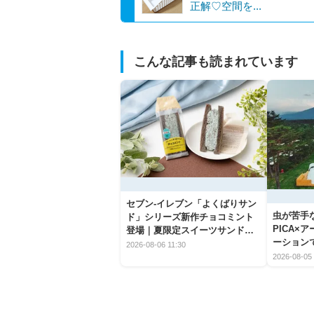
正解♡空間を...
こんな記事も読まれています
セブン‐イレブン「よくばりサン
虫が苦手
ド」シリーズ新作チョコミント
PICA×
登場｜夏限定スイーツサンドの
ーション
爽快な魅力
2026-08-06 11:30
2026-08-05 