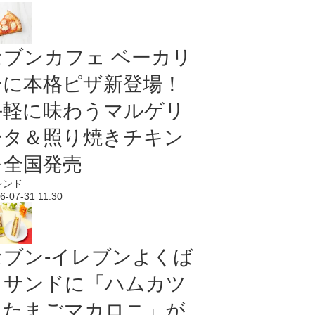
セブンカフェ ベーカリ
ーに本格ピザ新登場！
手軽に味わうマルゲリ
ータ＆照り焼きチキン
を全国発売
レンド
6-07-31 11:30
セブン‐イレブンよくば
りサンドに「ハムカツ
＆たまごマカロニ」が