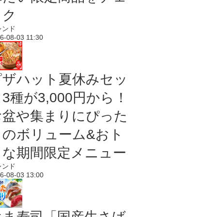
ック
レンド
6-08-03 11:30
ピザハット夏休みセッ
3種が3,000円から！
お盆や集まりにぴった
りのボリューム&おト
クな期間限定メニュー
レンド
6-08-03 13:00
はま寿司「国産生さば