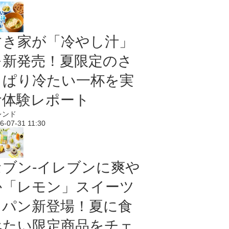
すき家が「冷やし汁」
を新発売！夏限定のさ
っぱり冷たい一杯を実
食体験レポート
レンド
6-07-31 11:30
セブン‐イレブンに爽や
か「レモン」スイーツ
＆パン新登場！夏に食
べたい限定商品をチェ