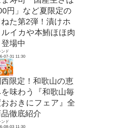
100円」など夏限定の
旨ねた第2弾！漬けホ
タルイカや本鮪ほほ肉
も登場中
レンド
6-07-31 11:30
関西限定！和歌山の恵
みを味わう『和歌山毎
度おおきにフェア』全
商品徹底紹介
レンド
6-08-03 11:30