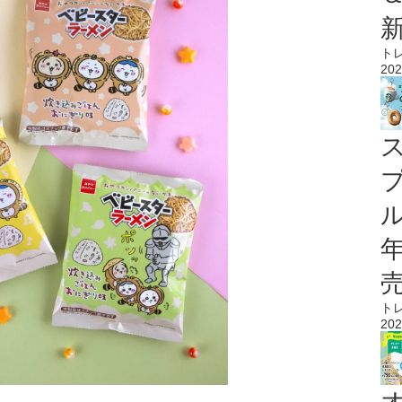
ト
202
ル
ト
202