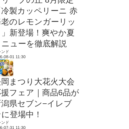
「冷製カッペリーニ 赤
海老のレモンガーリッ
ク」新登場！爽やか夏
メニューを徹底解説
レンド
6-08-01 11:30
長岡まつり大花火大会
応援フェア｜商品6品が
新潟県セブン−イレブ
ンに登場中！
レンド
6-07-31 11:30