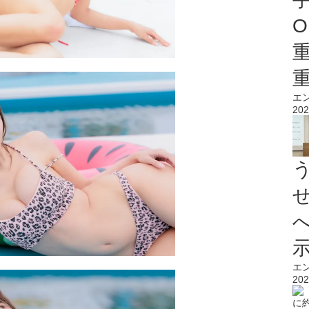
O
エ
202
エ
202