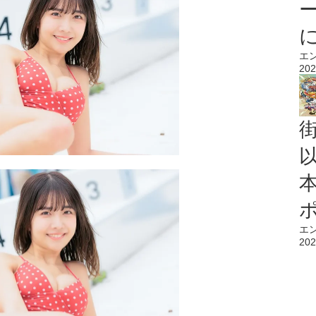
エ
202
エ
202