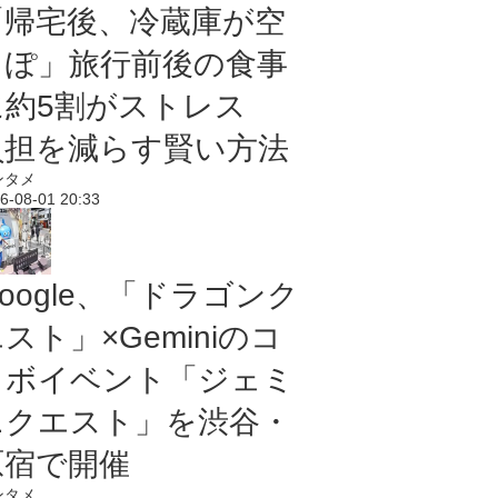
「帰宅後、冷蔵庫が空
っぽ」旅行前後の食事
に約5割がストレス
負担を減らす賢い方法
ンタメ
6-08-01 20:33
oogle、「ドラゴンク
スト」×Geminiのコ
ラボイベント「ジェミ
ニクエスト」を渋谷・
原宿で開催
ンタメ