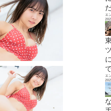
エ
202
エ
202