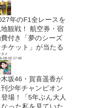
027年のF1全レースを
現地観戦！ 航空券・宿
泊費付き「夢のシーズ
ンチケット」が当たる
ンタメ
6-08-05 17:48
乃木坂46・賀喜遥香が
週刊少年チャンピオン
に登場！「5年ぶん大人
になった私を見ていた