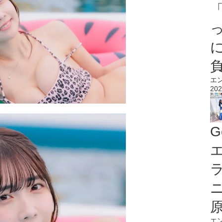
エ
202
G
エ
エ