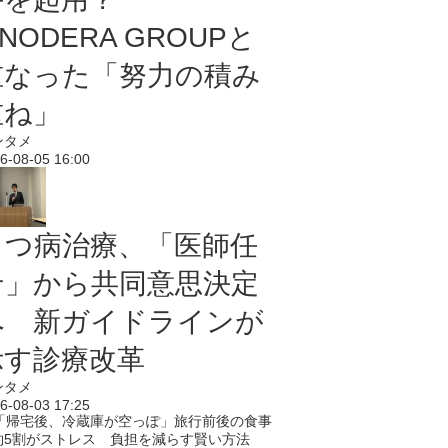
NODERA GROUPと
重なった「努力の積み
重ね」
ンタメ
6-08-05 16:00
うつ病治療、「医師任
せ」から共同意思決定
へ 新ガイドラインが
示す診療改革
ンタメ
6-08-03 17:25