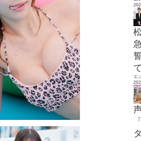
202
エ
202