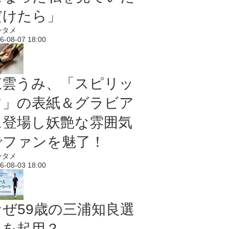
だけたら」
ンタメ
6-08-07 18:00
東雲うみ、「スピリッ
ツ」の表紙＆グラビア
に登場し妖艶な雰囲気
でファンを魅了！
ンタメ
6-08-03 18:00
なぜ59歳の三浦知良選
手を起用？