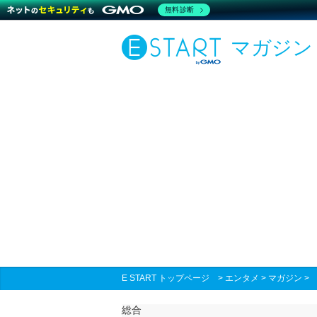
無料診断
マガジン
E START トップページ
>
エンタメ
>
マガジン
総合