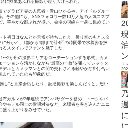
舞台に熱気あふれる撮影が繰り広げられた。
属でグラビア界の人気者・青山ひかるや、アイドルグルー
場。その他にも、SNSフォロワー数10万人超の人気コスプ
2
ど、華やかな顔ぶれが揃い、会場の視線を一身に集めてい
ント初日はなんとか天候が持ちこたえ、曇り空のもとスタ
クに分かれ、1部から4部まで計4回の時間帯で水着姿を披
れるスタイルでファンを魅了した。
に1〜2か所の撮影エリアをローテーションする形式。カメ
エーションを活かしながら“最高の一枚”を狙ってシャッタ
エ
モデルとカメラマンとの間で交わされる軽やかな掛け合い
202
包まれていたのも印象的だ。
“推し”と直接会話したり、記念撮影を楽しんだりと、思い
呂布カルマが2年連続でアンバサダーを務め、トークやパ
会やモデル同士の歌唱対決など、来場者を巻き込んだユニ
に盛り上がりをみせていた。