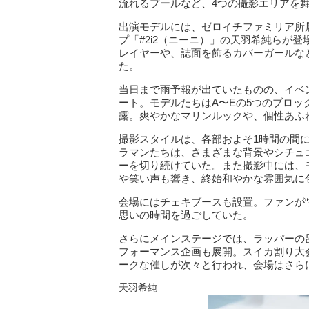
流れるプールなど、4つの撮影エリアを
出演モデルには、ゼロイチファミリア所
プ「#2i2（ニーニ）」の天羽希純らが登
レイヤーや、誌面を飾るカバーガールな
た。
当日まで雨予報が出ていたものの、イベ
ート。モデルたちはA〜Eの5つのブロッ
露。爽やかなマリンルックや、個性あふ
撮影スタイルは、各部およそ1時間の間
ラマンたちは、さまざまな背景やシチュ
ーを切り続けていた。また撮影中には、
や笑い声も響き、終始和やかな雰囲気に
会場にはチェキブースも設置。ファンが
思いの時間を過ごしていた。
さらにメインステージでは、ラッパーの
フォーマンス企画も展開。スイカ割り大
ークな催しが次々と行われ、会場はさら
天羽希純