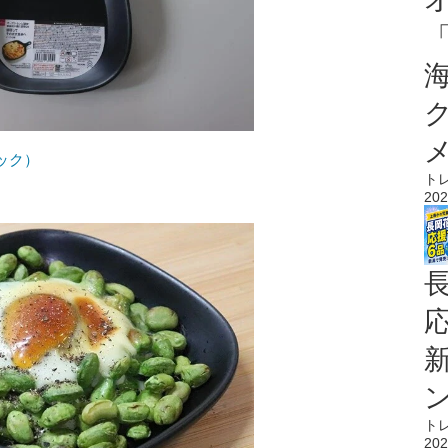
ック）
ト
202
ト
202