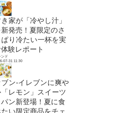
すき家が「冷やし汁」
を新発売！夏限定のさ
っぱり冷たい一杯を実
食体験レポート
レンド
6-07-31 11:30
セブン‐イレブンに爽や
か「レモン」スイーツ
＆パン新登場！夏に食
べたい限定商品をチェ