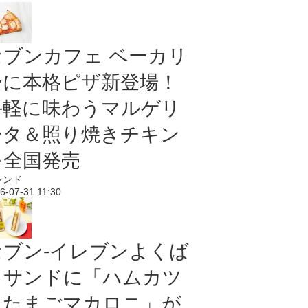
セブンカフェ ベーカリ
ーに本格ピザ新登場！
手軽に味わうマルゲリ
ータ＆照り焼きチキン
を全国発売
レンド
6-07-31 11:30
セブン‐イレブンよくば
りサンドに「ハムカツ
＆たまごマカロニ」が