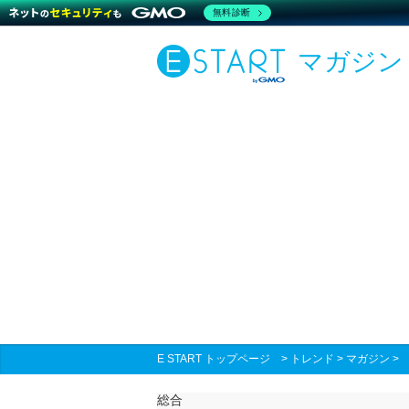
無料診断
マガジン
E START トップページ
>
トレンド
>
マガジン
総合