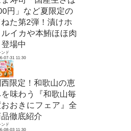
100円」など夏限定の
旨ねた第2弾！漬けホ
タルイカや本鮪ほほ肉
も登場中
レンド
6-07-31 11:30
関西限定！和歌山の恵
みを味わう『和歌山毎
度おおきにフェア』全
商品徹底紹介
レンド
6-08-03 11:30