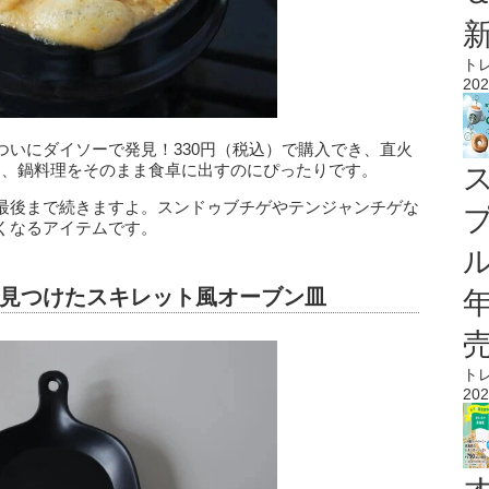
ト
202
ついにダイソーで発見！330円（税込）で購入でき、直火
は、鍋料理をそのまま食卓に出すのにぴったりです。
最後まで続きますよ。スンドゥブチゲやテンジャンチゲな
くなるアイテムです。
ル
見つけたスキレット風オーブン皿
ト
202