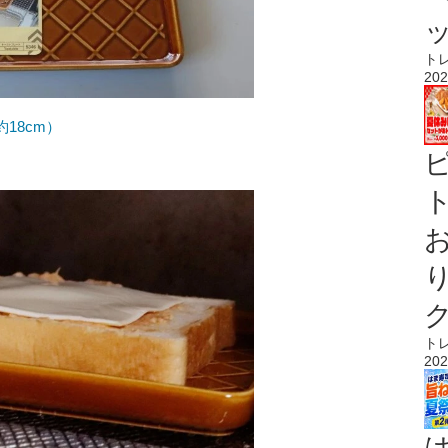
ト
202
18cm）
ト
ト
202