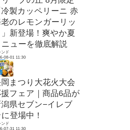
「冷製カッペリーニ 赤
海老のレモンガーリッ
ク」新登場！爽やか夏
メニューを徹底解説
レンド
6-08-01 11:30
長岡まつり大花火大会
応援フェア｜商品6品が
新潟県セブン−イレブ
ンに登場中！
レンド
6-07-31 11:30