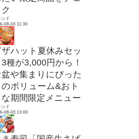
ック
レンド
6-08-03 11:30
ピザハット夏休みセッ
3種が3,000円から！
お盆や集まりにぴった
りのボリューム&おト
クな期間限定メニュー
レンド
6-08-03 13:00
はま寿司「国産生さば