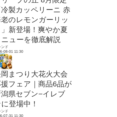
「冷製カッペリーニ 赤
海老のレモンガーリッ
ク」新登場！爽やか夏
メニューを徹底解説
レンド
6-08-01 11:30
長岡まつり大花火大会
応援フェア｜商品6品が
新潟県セブン−イレブ
ンに登場中！
レンド
6-07-31 11:30