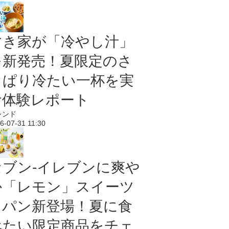
すき家が「冷やし汁」
を新発売！夏限定のさ
っぱり冷たい一杯を実
食体験レポート
レンド
6-07-31 11:30
セブン‐イレブンに爽や
か「レモン」スイーツ
＆パン新登場！夏に食
べたい限定商品をチェ