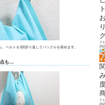
ト
ト
202
ら、ベルトを3回折り返してバックルを留めます。
点も…
ト
202