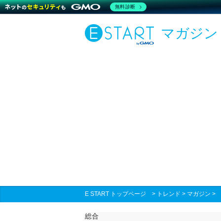
無料診断
マガジン
E START トップページ
>
トレンド
>
マガジン
総合