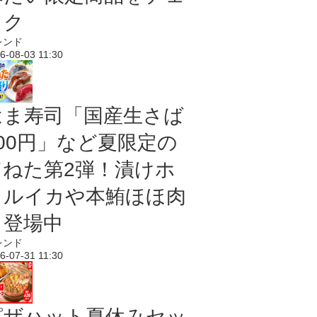
ック
レンド
6-08-03 11:30
はま寿司「国産生さば
100円」など夏限定の
旨ねた第2弾！漬けホ
タルイカや本鮪ほほ肉
も登場中
レンド
6-07-31 11:30
ピザハット夏休みセッ