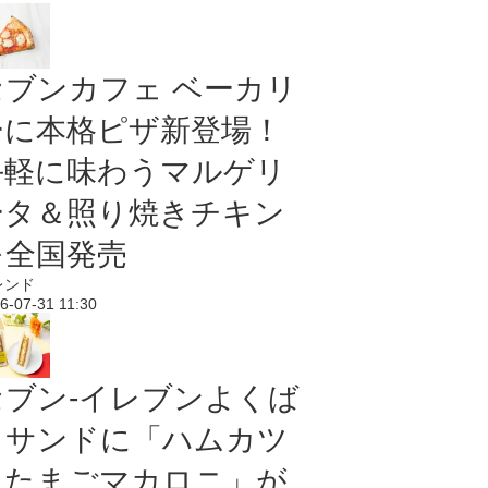
セブンカフェ ベーカリ
ーに本格ピザ新登場！
手軽に味わうマルゲリ
ータ＆照り焼きチキン
を全国発売
レンド
6-07-31 11:30
セブン‐イレブンよくば
りサンドに「ハムカツ
＆たまごマカロニ」が