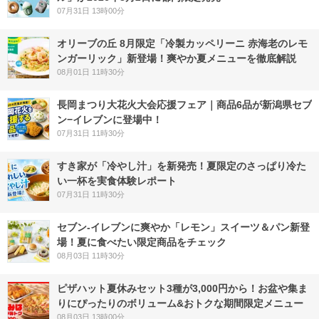
07月31日 13時00分
オリーブの丘 8月限定「冷製カッペリーニ 赤海老のレモ
ンガーリック」新登場！爽やか夏メニューを徹底解説
08月01日 11時30分
長岡まつり大花火大会応援フェア｜商品6品が新潟県セブ
ン−イレブンに登場中！
07月31日 11時30分
すき家が「冷やし汁」を新発売！夏限定のさっぱり冷た
い一杯を実食体験レポート
07月31日 11時30分
セブン‐イレブンに爽やか「レモン」スイーツ＆パン新登
場！夏に食べたい限定商品をチェック
08月03日 11時30分
ピザハット夏休みセット3種が3,000円から！お盆や集ま
りにぴったりのボリューム&おトクな期間限定メニュー
08月03日 13時00分