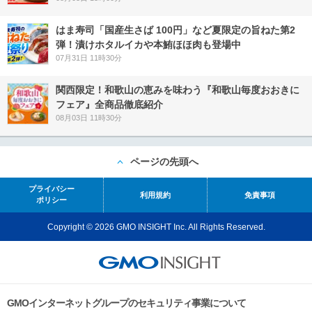
はま寿司「国産生さば 100円」など夏限定の旨ねた第2
弾！漬けホタルイカや本鮪ほほ肉も登場中
07月31日 11時30分
関西限定！和歌山の恵みを味わう『和歌山毎度おおきに
フェア』全商品徹底紹介
08月03日 11時30分
ページの先頭へ
プライバシー
利用規約
免責事項
ポリシー
Copyright © 2026 GMO INSIGHT Inc. All Rights Reserved.
GMOインターネットグループのセキュリティ事業について