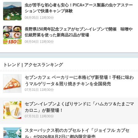
虫が苦手な初心者も安心！PICA×アース製薬の虫ケアステー
ションで快適キャンプ体験
08月05日 11時30分
長野県150周年記念フェアがセブン-イレブンで開催 味噌や
伝統野菜を使った新商品21品が登場
08月04日 11時30分
トレンド | アクセスランキング
セブンカフェ ベーカリーに本格ピザ新登場！手軽に味わ
うマルゲリータ＆照り焼きチキンを全国発売
07月31日 11時30分
セブン‐イレブンよくばりサンドに「ハムカツ＆たまごマ
カロニ」が新登場！
07月31日 11時30分
スターバックス初のカプセルトイ「ジョイフル カプセ
ル」が2026年8月2日に都内限定発売