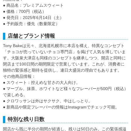
● 商品名：プレミアムスウィート
● 価格：700円（税込）
● 発売日：2025年6月14日（土）
● 予約販売：優先（数量限定）
店舗とブランド情報
Tony Bakeは元々、北海道札幌市に本店を構え、特異なコンセプト
「チョコが売っていないチョコ専門店」を掲げて人気を博していま
す。大阪泉大津店も同様のコンセプトを継承しつつ、開店と同時に
閉店まで100日間の期間限定で営業しています。これが、消費者に
独特の緊張感と期待を提供し、連日大盛況の理由でもあります。
その他商品情報：
● スウィート：控えめな甘さの大人向け。
● マーブル、抹茶、ホワイトなど様々なフレーバーが500円（税込）
で楽しめる。
● クロワッサンは外はサクサク、中はしっとり。
● 新商品や限定フレーバーの情報はInstagramでチェック可能。
特別な残り日数
開店から既に半分の期間が経過し、残りは50日のみ。この緊張感溢