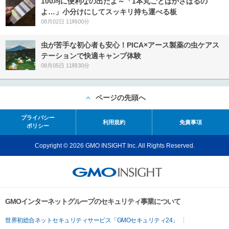
100均に便利なの出たよ～「1本丸ごとはかさばるの
よ…」小分けにしてスッキリ持ち運べる板
08月02日 11時00分
虫が苦手な初心者も安心！PICA×アース製薬の虫ケアス
テーションで快適キャンプ体験
08月05日 11時30分
ページの先頭へ
プライバシー
利用規約
免責事項
ポリシー
Copyright © 2026 GMO INSIGHT Inc. All Rights Reserved.
GMOインターネットグループのセキュリティ事業について
世界初総合ネットセキュリティサービス「GMOセキュリティ24」