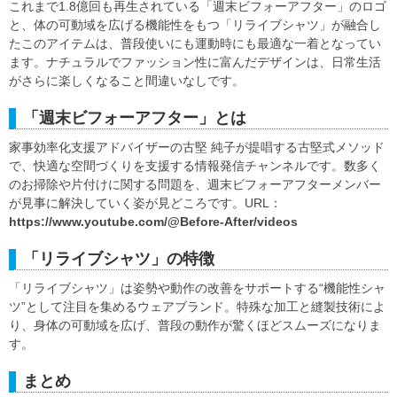
これまで1.8億回も再生されている「週末ビフォーアフター」のロゴ
と、体の可動域を広げる機能性をもつ「リライブシャツ」が融合し
たこのアイテムは、普段使いにも運動時にも最適な一着となってい
ます。ナチュラルでファッション性に富んだデザインは、日常生活
がさらに楽しくなること間違いなしです。
「週末ビフォーアフター」とは
家事効率化支援アドバイザーの古堅 純子が提唱する古堅式メソッド
で、快適な空間づくりを支援する情報発信チャンネルです。数多く
のお掃除や片付けに関する問題を、週末ビフォーアフターメンバー
が見事に解決していく姿が見どころです。URL：
https://www.youtube.com/@Before-After/videos
「リライブシャツ」の特徴
「リライブシャツ」は姿勢や動作の改善をサポートする“機能性シャ
ツ”として注目を集めるウェアブランド。特殊な加工と縫製技術によ
り、身体の可動域を広げ、普段の動作が驚くほどスムーズになりま
す。
まとめ