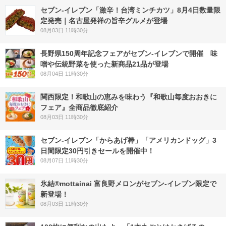
セブン-イレブン「激辛！台湾ミンチカツ」8月4日数量限
定発売｜名古屋発祥の旨辛グルメが登場
08月03日 11時30分
長野県150周年記念フェアがセブン-イレブンで開催 味
噌や伝統野菜を使った新商品21品が登場
08月04日 11時30分
関西限定！和歌山の恵みを味わう『和歌山毎度おおきに
フェア』全商品徹底紹介
08月03日 11時30分
セブン‐イレブン「からあげ棒」「アメリカンドッグ」3
日間限定30円引きセールを開催中！
08月07日 11時30分
氷結®mottainai 富良野メロンがセブン‐イレブン限定で
新登場！
08月03日 11時30分