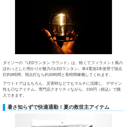
ダイソーの『LEDランタン ラウンド』は、軽くてフィラメント風の
ぽわっとした明かりが魅力のLEDランタン。単4電池3本使用で強点
灯約8時間、弱点灯なら約30時間と長時間稼働してくれます。
アウトドアはもちろん、災害時などでもマルチに活躍し、デザイン
性も◎なアイテム。専門店クオリティながら、330円（税込）で購
入できます。
暑さ知らずで快適通勤！夏の救世主アイテム