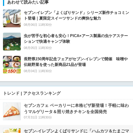
あわせて読みたい記事
セブン‐イレブン「よくばりサンド」シリーズ新作チョコミン
ト登場｜夏限定スイーツサンドの爽快な魅力
08月06日 11時30分
虫が苦手な初心者も安心！PICA×アース製薬の虫ケアステー
ションで快適キャンプ体験
08月05日 11時30分
長野県150周年記念フェアがセブン-イレブンで開催 味噌や
伝統野菜を使った新商品21品が登場
08月04日 11時30分
トレンド | アクセスランキング
セブンカフェ ベーカリーに本格ピザ新登場！手軽に味わ
うマルゲリータ＆照り焼きチキンを全国発売
07月31日 11時30分
セブン‐イレブンよくばりサンドに「ハムカツ＆たまごマ