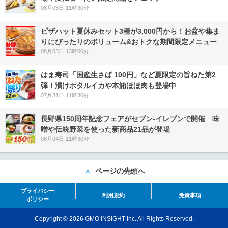
08月03日 11時30分
ピザハット夏休みセット3種が3,000円から！お盆や集ま
りにぴったりのボリューム&おトクな期間限定メニュー
08月03日 13時00分
はま寿司「国産生さば 100円」など夏限定の旨ねた第2
弾！漬けホタルイカや本鮪ほほ肉も登場中
07月31日 11時30分
長野県150周年記念フェアがセブン-イレブンで開催 味
噌や伝統野菜を使った新商品21品が登場
08月04日 11時30分
ページの先頭へ
プライバシー
利用規約
免責事項
ポリシー
Copyright © 2026 GMO INSIGHT Inc. All Rights Reserved.