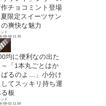
新作チョコミント登場
｜夏限定スイーツサン
ドの爽快な魅力
レンド
6-08-06 11:30
100均に便利なの出た
よ～「1本丸ごとはか
さばるのよ…」小分け
にしてスッキリ持ち運
べる板
レンド
6-08-02 11:00