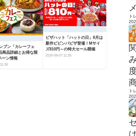
ト
202
ピザハット「ハットの日」8月は
新作ビビンバピザ登場！Mサイ
イレブン「カレーフェ
ズ810円～の特大セール開催
5品商品詳細とお得な限
2026-08-07 11:30
ペーン情報
11:30
ト
202