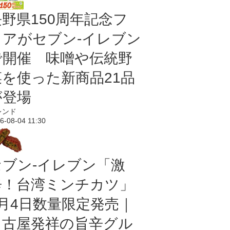
長野県150周年記念フ
ェアがセブン-イレブン
で開催 味噌や伝統野
菜を使った新商品21品
が登場
レンド
6-08-04 11:30
セブン-イレブン「激
辛！台湾ミンチカツ」
8月4日数量限定発売｜
名古屋発祥の旨辛グル