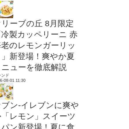
オリーブの丘 8月限定
「冷製カッペリーニ 赤
海老のレモンガーリッ
ク」新登場！爽やか夏
メニューを徹底解説
レンド
6-08-01 11:30
セブン‐イレブンに爽や
か「レモン」スイーツ
＆パン新登場！夏に食