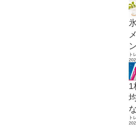
氷
ト
202
1
ト
202