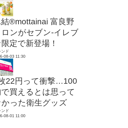
結®mottainai 富良野
メロンがセブン‐イレブ
ン限定で新登場！
レンド
6-08-03 11:30
枚22円って衝撃…100
均で買えるとは思って
なかった衛生グッズ
レンド
6-08-01 11:00