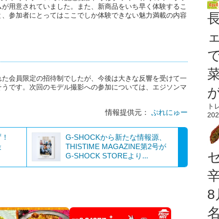
ムが用意されていました。また、新商品をいち早く体験するこ
と、参加者にとってはここでしか体験できない魅力満載の内容
れた会員限定の招待制でしたが、今後は大きな反響を受けて一
そうです。次回のモデル撮影への参加については、エジソンマ
ト
情報提供元：
ぷれにゅー
202
ず！
G-SHOCKから新たな情報源、
最
THISTIME MAGAZINE第2号が
G-SHOCK STOREより...