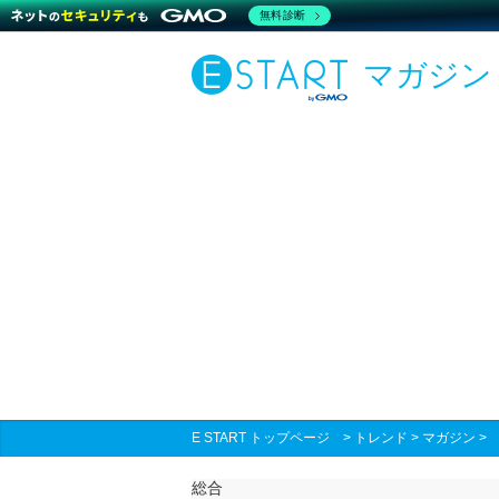
無料診断
マガジン
E START トップページ
>
トレンド
>
マガジン
総合