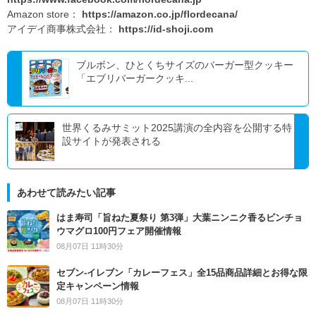
Amazon store：
https://amazon.co.jp/flordecana/
アイデイ商事株式会社：
https://id-shoji.com
ブルボン、ひとくちサイズのバーガー型クッキー
「エブリバーガークッキ...
世界くるみサミット2025講演の全内容を公開する特
設サイトが発表される
あわせて読みたい記事
はま寿司「旨ねた夏祭り 第3弾」大葉ニンニク香るビンチョ
ウマグロ100円フェア開催情報
08月07日 11時30分
セブン‐イレブン「カレーフェス」全15品商品詳細とお得な限
定キャンペーン情報
08月07日 11時30分