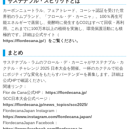
サステナブル・スピリットとは
カーボンニュートラル、フェアトレード、コーシャ認証を受けた世
界初のラムブランド、「フロール・デ・カーニャ」。100％再生可
能エネルギーで蒸留し、発酵時に発生するCO2はすべて回収・再利
用。これまでに100万本以上の植樹を実施し、環境保護活動にも積
極的です。詳細は公式サイト（
https://flordecana.jp/）をご覧ください。
まとめ
サステナブル・ラムのフロール・デ・カーニャがサステナブル・カ
クテル・チャレンジ 2025 日本大会を開催。一杯のカクテルで社会
にポジティブな変化をもたらすバーテンダーを募集します。詳細は
公式HPで確認ください。
関連リンク：
Flor de Cana公式HP：
https://flordecana.jp/
SCC日本大会公式ページ：
https://flordecana.jp/news_topics/scc2025/
FlordecanaJapan Instagram：
https://www.instagram.com/flordecana.japan/
FlordecanaJapan Facebook：
https://www.facebook.com/flordecana.jp