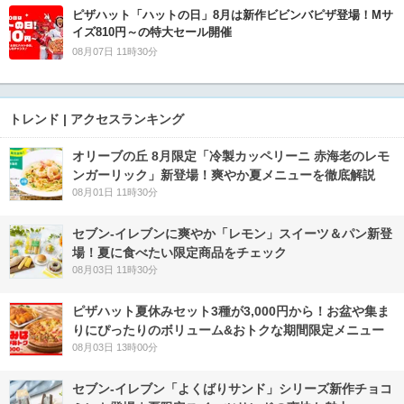
ピザハット「ハットの日」8月は新作ビビンバピザ登場！Mサ
イズ810円～の特大セール開催
08月07日 11時30分
トレンド | アクセスランキング
オリーブの丘 8月限定「冷製カッペリーニ 赤海老のレモ
ンガーリック」新登場！爽やか夏メニューを徹底解説
08月01日 11時30分
セブン‐イレブンに爽やか「レモン」スイーツ＆パン新登
場！夏に食べたい限定商品をチェック
08月03日 11時30分
ピザハット夏休みセット3種が3,000円から！お盆や集ま
りにぴったりのボリューム&おトクな期間限定メニュー
08月03日 13時00分
セブン‐イレブン「よくばりサンド」シリーズ新作チョコ