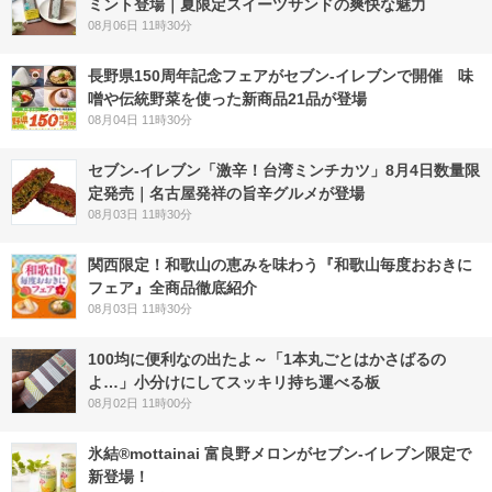
ミント登場｜夏限定スイーツサンドの爽快な魅力
08月06日 11時30分
長野県150周年記念フェアがセブン-イレブンで開催 味
噌や伝統野菜を使った新商品21品が登場
08月04日 11時30分
セブン-イレブン「激辛！台湾ミンチカツ」8月4日数量限
定発売｜名古屋発祥の旨辛グルメが登場
08月03日 11時30分
関西限定！和歌山の恵みを味わう『和歌山毎度おおきに
フェア』全商品徹底紹介
08月03日 11時30分
100均に便利なの出たよ～「1本丸ごとはかさばるの
よ…」小分けにしてスッキリ持ち運べる板
08月02日 11時00分
氷結®mottainai 富良野メロンがセブン‐イレブン限定で
新登場！