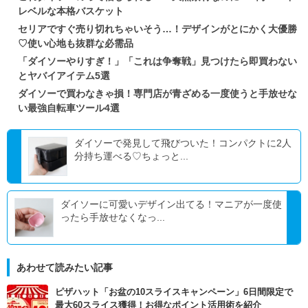
レベルな本格バスケット
セリアですぐ売り切れちゃいそう…！デザインがとにかく大優勝
♡使い心地も抜群な必需品
「ダイソーやりすぎ！」「これは争奪戦」見つけたら即買わない
とヤバイアイテム5選
ダイソーで買わなきゃ損！専門店が青ざめる一度使うと手放せな
い最強自転車ツール4選
ダイソーで発見して飛びついた！コンパクトに2人
分持ち運べる♡ちょっと...
ダイソーに可愛いデザイン出てる！マニアが一度使
ったら手放せなくなっ...
あわせて読みたい記事
ピザハット「お盆の10スライスキャンペーン」6日間限定で
最大60スライス獲得！お得なポイント活用術を紹介