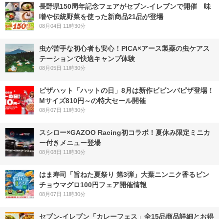
長野県150周年記念フェアがセブン-イレブンで開催 味
噌や伝統野菜を使った新商品21品が登場
08月04日 11時30分
虫が苦手な初心者も安心！PICA×アース製薬の虫ケアス
テーションで快適キャンプ体験
08月05日 11時30分
ピザハット「ハットの日」8月は新作ビビンバピザ登場！
Mサイズ810円～の特大セール開催
08月07日 11時30分
スシロー×GAZOO Racing初コラボ！夏休み限定ミニカ
ー付きメニュー登場
08月08日 11時30分
はま寿司「旨ねた夏祭り 第3弾」大葉ニンニク香るビン
チョウマグロ100円フェア開催情報
08月07日 11時30分
セブン‐イレブン「カレーフェス」全15品商品詳細とお得