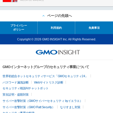
ページの先頭へ
プライバシー
利用規約
免責事項
ポリシー
Copyright © 2026 GMO INSIGHT Inc. All Rights Reserved.
GMOインターネットグループのセキュリティ事業について
世界初総合ネットセキュリティサービス「GMOセキュリティ24」
パスワード漏洩診断
Webサイトリスク診断
セキュリティ相談AIチャットボット
実在証明・盗聴対策
サイバー攻撃対策（GMOサイバーセキュリティ byイエラエ）
サイバー攻撃対策（GMO Flatt Security）
なりすまし対策
セキュリティ事業の軌跡