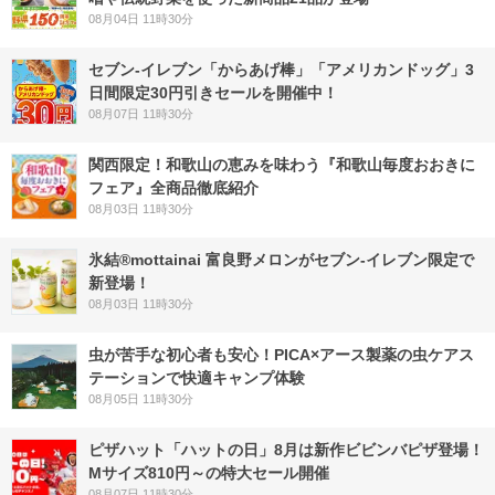
08月04日 11時30分
セブン‐イレブン「からあげ棒」「アメリカンドッグ」3
日間限定30円引きセールを開催中！
08月07日 11時30分
関西限定！和歌山の恵みを味わう『和歌山毎度おおきに
フェア』全商品徹底紹介
08月03日 11時30分
氷結®mottainai 富良野メロンがセブン‐イレブン限定で
新登場！
08月03日 11時30分
虫が苦手な初心者も安心！PICA×アース製薬の虫ケアス
テーションで快適キャンプ体験
08月05日 11時30分
ピザハット「ハットの日」8月は新作ビビンバピザ登場！
Mサイズ810円～の特大セール開催
08月07日 11時30分