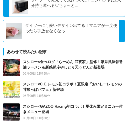
分持ち運べる♡ちょっと...
ダイソーに可愛いデザイン出てる！マニアが一度使
ったら手放せなくなっ...
あわせて読みたい記事
スシロー×食べログ「らーめん 武双家」監修！家系風豚骨醤
油ラーメン＆新感覚冷やしとり天うどんが新登場
08月09日 11時30分
スシロー×C.C.レモン初コラボ！夏限定「おいしーレモンの
甘酸っぱパフェ」新登場
08月09日 11時30分
スシロー×GAZOO Racing初コラボ！夏休み限定ミニカー付
きメニュー登場
08月08日 11時30分