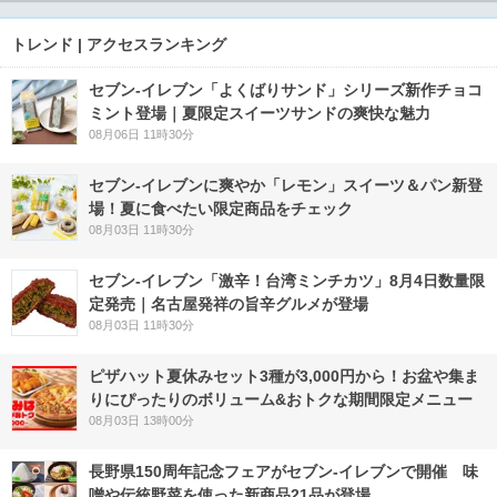
トレンド | アクセスランキング
セブン‐イレブン「よくばりサンド」シリーズ新作チョコ
ミント登場｜夏限定スイーツサンドの爽快な魅力
08月06日 11時30分
セブン‐イレブンに爽やか「レモン」スイーツ＆パン新登
場！夏に食べたい限定商品をチェック
08月03日 11時30分
セブン-イレブン「激辛！台湾ミンチカツ」8月4日数量限
定発売｜名古屋発祥の旨辛グルメが登場
08月03日 11時30分
ピザハット夏休みセット3種が3,000円から！お盆や集ま
りにぴったりのボリューム&おトクな期間限定メニュー
08月03日 13時00分
長野県150周年記念フェアがセブン-イレブンで開催 味
噌や伝統野菜を使った新商品21品が登場