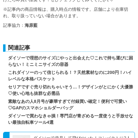
※記事内の商品情報は、購入時点の情報です。店舗により在庫切
れ、取り扱っていない場合があります。
記事協力：
海原藍
関連記事
ダイソーで理想のサイズにやっと出会えた♡これで持ち運びに困
らない！ミニミニサイズの容器
これダイソーのって信じられる！？天然素材なのに200円！ハイ
レベルな本格バスケット
セリアですぐ売り切れちゃいそう…！デザインがとにかく大優勝
♡使い心地も抜群な必需品
素敵なあの人8月号が豪華すぎて付録買い確定！便利で可愛い
♡GAPのスマホショルダーバッグ
ダイソーで買わなきゃ損！専門店が青ざめる一度使うと手放せな
い最強自転車ツール4選
ダイソーで発見して飛びついた！コンパクトに2人