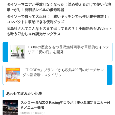
ダイソーマニアが手放せなくなった！詰め替えるだけで使い心地
爆上がり！発明品レベルの優秀容器
ダイソーで買って大正解！「狭いキッチンでも使い勝手抜群！」
コンパクトに収納できる便利グッズ
宝島社さんてこんなものまで出してるの？！小顔効果もUVカット
も叶う♡おしゃれ調光サングラス
130年の歴史をもつ長沢燃料商事が革新的なインテ
リア「炭の樹」を開発
「TIGORA」ブランドから税込499円のビーチサン
ダル新登場 - スタイリッ...
あわせて読みたい記事
スシロー×GAZOO Racing初コラボ！夏休み限定ミニカー付
きメニュー登場
08月08日 11時30分