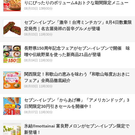
りにぴったりのボリューム&おトクな期間限定メニュー
08月03日 13時00分
セブン-イレブン「激辛！台湾ミンチカツ」8月4日数量限
定発売｜名古屋発祥の旨辛グルメが登場
08月03日 11時30分
長野県150周年記念フェアがセブン-イレブンで開催 味
噌や伝統野菜を使った新商品21品が登場
08月04日 11時30分
関西限定！和歌山の恵みを味わう『和歌山毎度おおきに
フェア』全商品徹底紹介
08月03日 11時30分
セブン‐イレブン「からあげ棒」「アメリカンドッグ」3
日間限定30円引きセールを開催中！
08月07日 11時30分
氷結®mottainai 富良野メロンがセブン‐イレブン限定で
新登場！