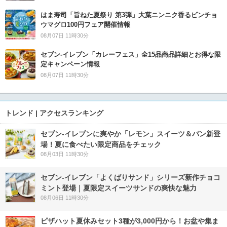
はま寿司「旨ねた夏祭り 第3弾」大葉ニンニク香るビンチョ
ウマグロ100円フェア開催情報
08月07日 11時30分
セブン‐イレブン「カレーフェス」全15品商品詳細とお得な限
定キャンペーン情報
08月07日 11時30分
トレンド | アクセスランキング
セブン‐イレブンに爽やか「レモン」スイーツ＆パン新登
場！夏に食べたい限定商品をチェック
08月03日 11時30分
セブン‐イレブン「よくばりサンド」シリーズ新作チョコ
ミント登場｜夏限定スイーツサンドの爽快な魅力
08月06日 11時30分
ピザハット夏休みセット3種が3,000円から！お盆や集ま